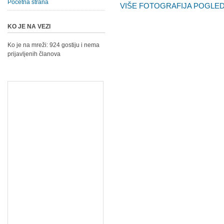
Početna strana
VIŠE FOTOGRAFIJA POGLEDA
KO JE NA VEZI
Ko je na mreži: 924 gostiju i nema
prijavljenih članova