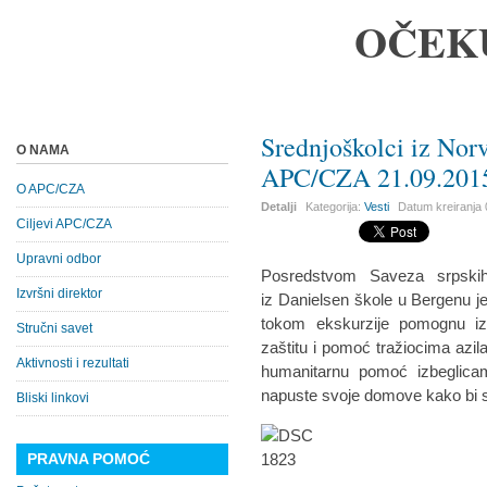
OČEK
Srednjoškolci iz No
O NAMA
APC/CZA 21.09.201
O APC/CZA
Detalji
Kategorija:
Vesti
Datum kreiranja
Ciljevi APC/CZA
Upravni odbor
Posredstvom Saveza srpskih
Izvršni direktor
iz Danielsen škole u Bergenu je 
tokom ekskurzije pomognu iz
Stručni savet
zaštitu i pomoć tražiocima azil
Aktivnosti i rezultati
humanitarnu pomoć izbeglicam
napuste svoje domove kako bi s
Bliski linkovi
PRAVNA POMOĆ