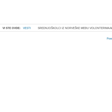
VI STE OVDE:
VESTI
SREDNJOŠKOLCI IZ NORVEŠKE MEĐU VOLONTERIMA APC
Powe