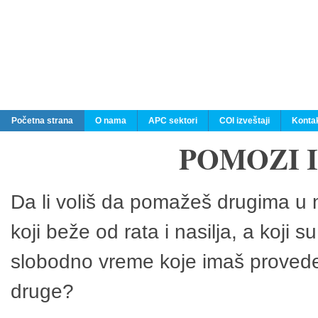
Početna strana
O nama
APC sektori
COI izveštaji
Konta
POMOZI 
Da li voliš da pomažeš drugima u n
koji beže od rata i nasilja, a koji 
slobodno vreme koje imaš provedeš
druge?