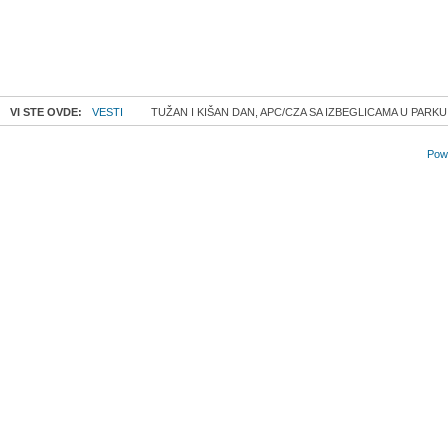
VI STE OVDE:
VESTI
TUŽAN I KIŠAN DAN, APC/CZA SA IZBEGLICAMA U PARKU 
Powe