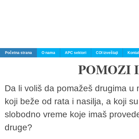
Početna strana
O nama
APC sektori
COI izveštaji
Konta
POMOZI 
Da li voliš da pomažeš drugima u n
koji beže od rata i nasilja, a koji 
slobodno vreme koje imaš provedeš
druge?