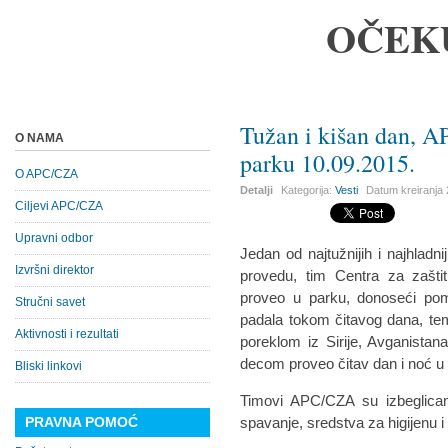
OČEK
Tužan i kišan dan, 
O NAMA
parku 10.09.2015.
O APC/CZA
Detalji
Kategorija:
Vesti
Datum kreiranja
Ciljevi APC/CZA
Upravni odbor
Jedan od najtužnijih i najhladn
Izvršni direktor
provedu, tim Centra za zašti
proveo u parku, donoseći pom
Stručni savet
padala tokom čitavog dana, temp
Aktivnosti i rezultati
poreklom iz Sirije, Avganista
decom proveo čitav dan i noć u
Bliski linkovi
Timovi APC/CZA su izbeglicama
PRAVNA POMOĆ
spavanje, sredstva za higijenu 