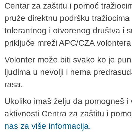
Centar za zaštitu i pomoć tražioci
pruže direktnu podršku tražiocima 
tolerantnog i otvorenog društva i 
priključe mreži APC/CZA volontera
Volonter može biti svako ko je pu
ljudima u nevolji i nema predrasuda
rasa.
Ukoliko imaš želju da pomogneš i 
aktivnosti Centra za zaštitu i po
nas za više informacija.