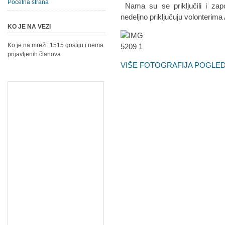
Početna strana
Nama su se priključili i zapo
nedeljno priključuju volonteri
KO JE NA VEZI
Ko je na mreži: 1515 gostiju i nema
prijavljenih članova
VIŠE FOTOGRAFIJA POGLEDA