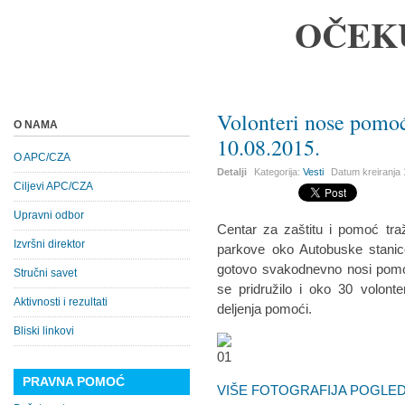
OČEK
Volonteri nose pomo
O NAMA
10.08.2015.
O APC/CZA
Detalji
Kategorija:
Vesti
Datum kreiranja
Ciljevi APC/CZA
Upravni odbor
Centar za zaštitu i pomoć tr
Izvršni direktor
parkove oko Autobuske stani
gotovo svakodnevno nosi pomoć
Stručni savet
se pridružilo i oko 30 volont
Aktivnosti i rezultati
deljenja pomoći.
Bliski linkovi
PRAVNA POMOĆ
VIŠE FOTOGRAFIJA POGLEDA