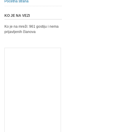
Početna strana
KO JE NA VEZI
Ko je na mreži: 961 gostiju i nema
prijavljenih članova