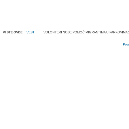
VI STE OVDE:
VESTI
VOLONTERI NOSE POMOĆ MIGRANTIMA U PARKOVIMA 10
Powe