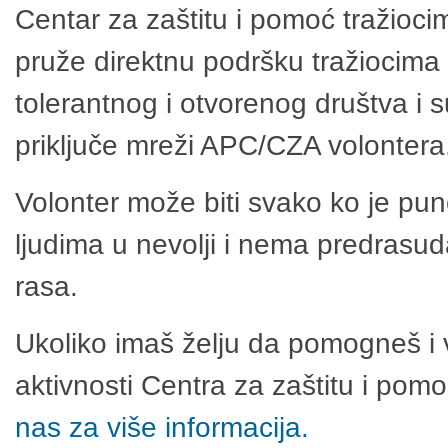
Centar za zaštitu i pomoć tražioci
pruže direktnu podršku tražiocima 
tolerantnog i otvorenog društva i 
priključe mreži APC/CZA volontera
Volonter može biti svako ko je pu
ljudima u nevolji i nema predrasuda
rasa.
Ukoliko imaš želju da pomogneš i 
aktivnosti Centra za zaštitu i po
nas za više informacija.