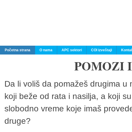
Početna strana
O nama
APC sektori
COI izveštaji
Konta
POMOZI 
Da li voliš da pomažeš drugima u n
koji beže od rata i nasilja, a koji 
slobodno vreme koje imaš provedeš
druge?