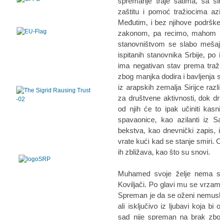
spremanje traje satima, sa s
zaštitu i pomoć tražiocima az
Međutim, i bez njihove podrške
zakonom, pa recimo, mahom im
stanovništvom se slabo mešaj
ispitanih stanovnika Srbije, 
ima negativan stav prema traži
zbog manjka dodira i bavljenja 
iz arapskih zemalja Sirijce razl
za društvene aktivnosti, dok d
od njih će to ipak učiniti kasn
spavaonice, kao azilanti iz S
bekstva, kao dnevnički zapis, 
vrate kući kad se stanje smiri. 
ih zbližava, kao što su snovi.
Muhamed svoje želje nema s ki
Koviljači. Po glavi mu se vrzam
Spreman je da se oženi nemus
ali isključivo iz ljubavi koja b
sad nije spreman na brak zbog