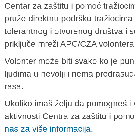
Centar za zaštitu i pomoć tražioci
pruže direktnu podršku tražiocima 
tolerantnog i otvorenog društva i 
priključe mreži APC/CZA volontera
Volonter može biti svako ko je pu
ljudima u nevolji i nema predrasuda
rasa.
Ukoliko imaš želju da pomogneš i 
aktivnosti Centra za zaštitu i po
nas za više informacija.