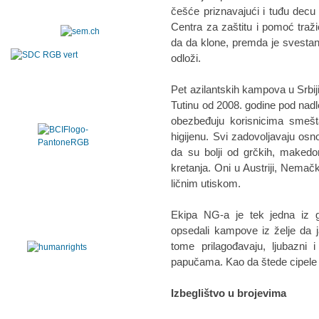
češće priznavajući i tuđu decu
Centra za zaštitu i pomoć traž
da da klone, premda je svestan
odloži.
Pet azilantskih kampova u Srbiji,
Tutinu od 2008. godine pod nadl
obezbeđuju korisnicima smešta
higijenu. Svi zadovoljavaju os
da su bolji od grčkih, makedons
kretanja. Oni u Austriji, Nemač
ličnim utiskom.
Ekipa NG-a je tek jedna iz g
opsedali kampove iz želje da ja
tome prilagođavaju, ljubazni i
papučama. Kao da štede cipele 
Izbeglištvo u brojevima