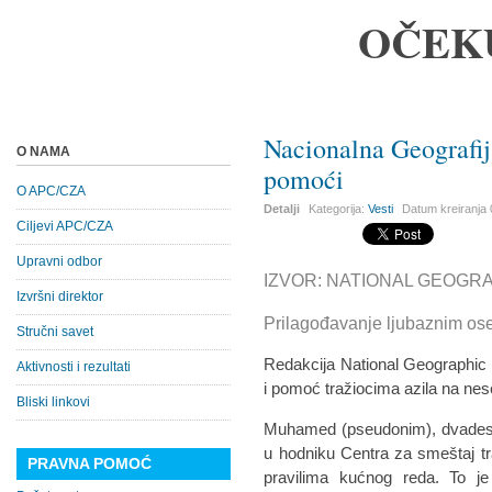
OČEK
Nacionalna Geografi
O NAMA
pomoći
O APC/CZA
Detalji
Kategorija:
Vesti
Datum kreiranja
Ciljevi APC/CZA
Upravni odbor
IZVOR: NATIONAL GEOGRAPH
Izvršni direktor
Prilagođavanje ljubaznim os
Stručni savet
Redakcija National Geographic Sr
Aktivnosti i rezultati
i pomoć tražiocima azila na nese
Bliski linkovi
Muhamed (pseudonim), dvadesets
u hodniku Centra za smeštaj traž
PRAVNA POMOĆ
pravilima kućnog reda. To je