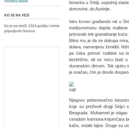
Početna strana
boravka u Srbiji, usputnoj stan
domovine, do Austrije.
KO JE NA VEZI
Iako krvavi građanski rat u Sir
Ko je na mreži: 2324 gostiju i nema
međuvremenu doprla maltene
prijavljenih članova
primoralo tek granatiranje kuće. Č
Bitno mu je da se dokupa mira,
dolara, namenjenu ženidbi. Niš
pa čeka pomoć rodbine sa reg
bezbrižno, ali se noću budi u
duvanskim dimom. Tek ujutru st
je snažan, čim je dovde dospeo
Njegovo petomesečno iskustvo
koje su preživeli drugi Sirijci
Beograda. Muhamed je stigao 
ceradom kamiona krijumčara be
kaže, ostale tajne. Druge su uspu