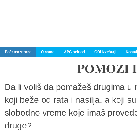
Početna strana
O nama
APC sektori
COI izveštaji
Konta
POMOZI 
Da li voliš da pomažeš drugima u n
koji beže od rata i nasilja, a koji 
slobodno vreme koje imaš provedeš
druge?