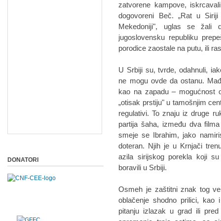
zatvorene kampove, iskrcavali 
dogovoreni Beč. „Rat u Sirij
Mekedoniji", uglas se žali 
jugoslovensku republiku prepeš
porodice zaostale na putu, ili ra
U Srbiji su, tvrde, odahnuli, 
ne mogu ovde da ostanu. Mađa
kao na zapadu – mogućnost ob
„otisak prstiju" u tamošnjim cen
regulativi. To znaju iz druge
partija šaha, između dva filma 
smeje se Ibrahim, jako namiri
doteran. Njih je u Krnjači tre
azila sirijskog porekla koji 
DONATORI
boravili u Srbiji.
Osmeh je zaštitni znak tog ve
oblačenje shodno prilici, kao
pitanju izlazak u grad ili pre