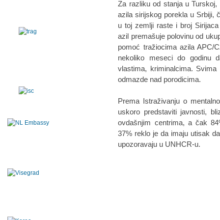
Za razliku od stanja u Turskoj, 
azila sirijskog porekla u Srbiji
u toj zemlji raste i broj Sirija
azil premašuje polovinu od ukupn
pomoć tražiocima azila APC/CZA
nekoliko meseci do godinu 
vlastima, kriminalcima. Svima 
odmazde nad porodicima.
Prema Istraživanju o mentalno
uskoro predstaviti javnosti, b
ovdašnjim centrima, a čak 8
37% reklo je da imaju utisak da 
upozoravaju u UNHCR-u.