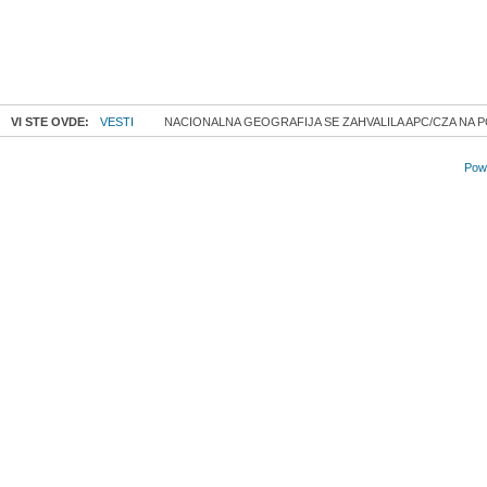
VI STE OVDE:
VESTI
NACIONALNA GEOGRAFIJA SE ZAHVALILA APC/CZA NA 
Powe