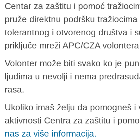
Centar za zaštitu i pomoć tražioci
pruže direktnu podršku tražiocima 
tolerantnog i otvorenog društva i 
priključe mreži APC/CZA volontera
Volonter može biti svako ko je pu
ljudima u nevolji i nema predrasuda
rasa.
Ukoliko imaš želju da pomogneš i 
aktivnosti Centra za zaštitu i po
nas za više informacija.