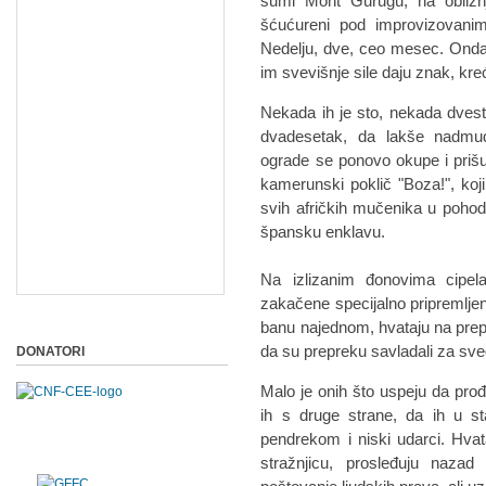
šumi Mont Gurugu, na obližnjo
šćućureni pod improvizovanim 
Nedelju, dve, ceo mesec. Onda,
im svevišnje sile daju znak, kr
Nekada ih je sto, nekada dvest
dvadesetak, da lakše nadmud
ograde se ponovo okupe i prišun
kamerunski poklič "Boza!", koji
svih afričkih mučenika u pohodu
špansku enklavu.
Na izlizanim đonovima cipela
zakačene specijalno pripremljen
banu najednom, hvataju na prepa
da su prepreku savladali za sve
DONATORI
Malo je onih što uspeju da prođ
ih s druge strane, da ih u sta
pendrekom i niski udarci. Hvat
stražnjicu, prosleđuju naza