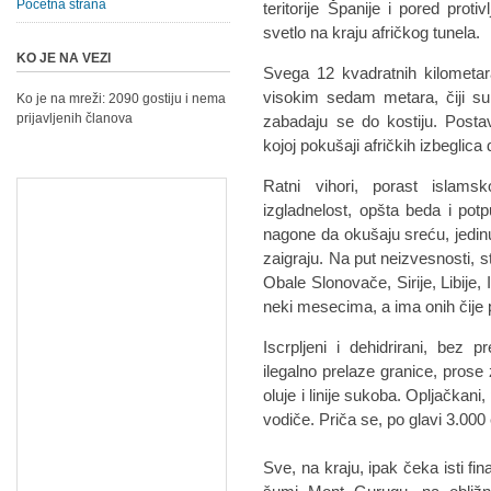
Početna strana
teritorije Španije i pored pro
svetlo na kraju afričkog tunela.
KO JE NA VEZI
Svega 12 kvadratnih kilometa
visokim sedam metara, čiji su
Ko je na mreži: 2090 gostiju i nema
prijavljenih članova
zabadaju se do kostiju. Postav
kojoj pokušaji afričkih izbeglica
Ratni vihori, porast islams
izgladnelost, opšta beda i pot
nagone da okušaju sreću, jedinu
zaigraju. Na put neizvesnosti, s
Obale Slonovače, Sirije, Libije,
neki mesecima, a ima onih čije p
Iscrpljeni i dehidrirani, bez 
ilegalno prelaze granice, prose
oluje i linije sukoba. Opljačkani
vodiče. Priča se, po glavi 3.000
Sve, na kraju, ipak čeka isti fi