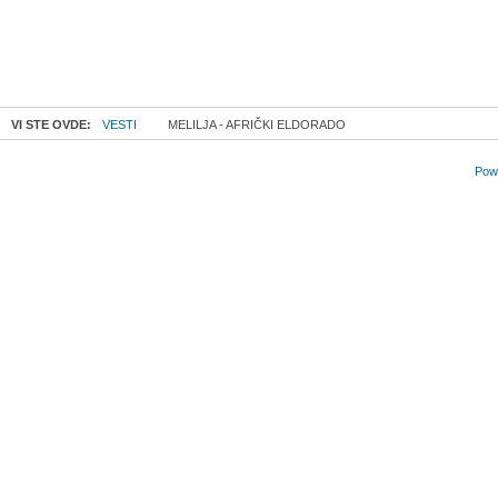
VI STE OVDE:
VESTI
MELILJA - AFRIČKI ELDORADO
Powe