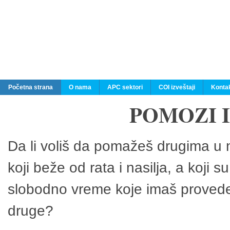
Početna strana
O nama
APC sektori
COI izveštaji
Konta
POMOZI 
Da li voliš da pomažeš drugima u n
koji beže od rata i nasilja, a koji 
slobodno vreme koje imaš provedeš
druge?