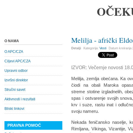
OČEK
Melilja - afrički Eld
O NAMA
Detalji
Kategorija:
Vesti
Datum kreiranja
O APC/CZA
Ciljevi APC/CZA
IZVOR: Večernje novosti 18.
Upravni odbor
Melilja, zemlja obećana. Ka ov
Izvršni direktor
čiodi na obali Maroka opa
Stručni savet
streme stotine izgladnelih, obe
spas i ostvarenje svojih snova,
Aktivnosti i rezultati
krv i suze, rastu inat i odlučno
Bliski linkovi
svoju nameru.
Nekada feničansko naselje, koj
PRAVNA POMOĆ
Rimljana, Vikinga, Vizantije, V