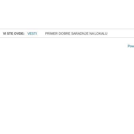
VI STE OVDE:
VESTI
PRIMER DOBRE SARADNJE NA LOKALU
Powe