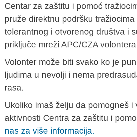
Centar za zaštitu i pomoć tražioci
pruže direktnu podršku tražiocima 
tolerantnog i otvorenog društva i 
priključe mreži APC/CZA volontera
Volonter može biti svako ko je pu
ljudima u nevolji i nema predrasuda
rasa.
Ukoliko imaš želju da pomogneš i 
aktivnosti Centra za zaštitu i po
nas za više informacija.