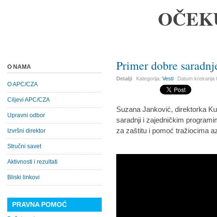
OČEK
Primer dobre saradnj
O NAMA
Detalji
Kategorija:
Vesti
Datum kreiranja
O APC/CZA
Ciljevi APC/CZA
Suzana Janković, direktorka Ku
Upravni odbor
saradnji i zajedničkim programi
za zaštitu i pomoć tražiocima az
Izvršni direktor
Stručni savet
Aktivnosti i rezultati
Bliski linkovi
PRAVNA POMOĆ