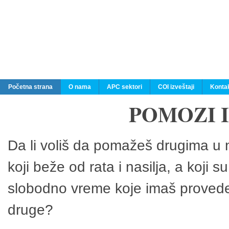
Početna strana
O nama
APC sektori
COI izveštaji
Konta
POMOZI 
Da li voliš da pomažeš drugima u n
koji beže od rata i nasilja, a koji 
slobodno vreme koje imaš provedeš
druge?