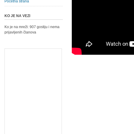
Početna strana
KO JE NA VEZI
Ko je na mreži: 907 gostiju i nema
prijavljenih članova