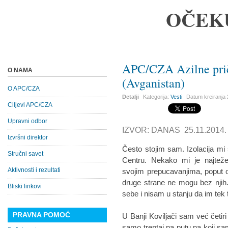
OČEK
APC/CZA Azilne prič
O NAMA
(Avganistan)
O APC/CZA
Detalji
Kategorija:
Vesti
Datum kreiranja
Ciljevi APC/CZA
Upravni odbor
IZVOR: DANAS 25.11.2014.
Izvršni direktor
Često stojim sam. Izolacija m
Stručni savet
Centru. Nekako mi je najtež
Aktivnosti i rezultati
svojim prepucavanjima, poput oni
druge strane ne mogu bez njih
Bliski linkovi
sebe i nisam u stanju da im tek
PRAVNA POMOĆ
U Banji Koviljači sam već četir
samo treptaj na putu na koji s