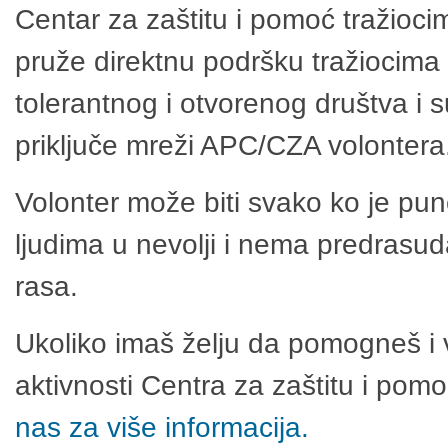
Centar za zaštitu i pomoć tražioci
pruže direktnu podršku tražiocima 
tolerantnog i otvorenog društva i 
priključe mreži APC/CZA volontera
Volonter može biti svako ko je pu
ljudima u nevolji i nema predrasuda
rasa.
Ukoliko imaš želju da pomogneš i 
aktivnosti Centra za zaštitu i po
nas za više informacija.