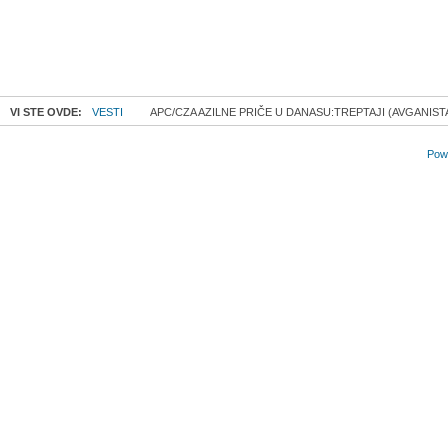
VI STE OVDE:
VESTI
APC/CZA AZILNE PRIČE U DANASU:TREPTAJI (AVGANIST
Powe