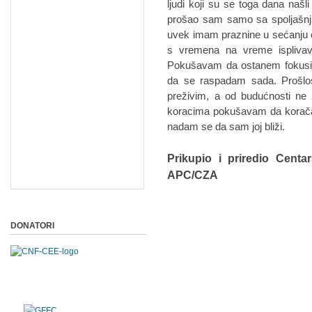
ljudi koji su se toga dana našli
prošao sam samo sa spoljašnji
uvek imam praznine u sećanju o
s vremena na vreme isplivav
Pokušavam da ostanem fokusi
da se raspadam sada. Prošlo
preživim, a od budućnosti n
koracima pokušavam da korač
nadam se da sam joj bliži.
Prikupio i priredio Centa
APC/CZA
DONATORI