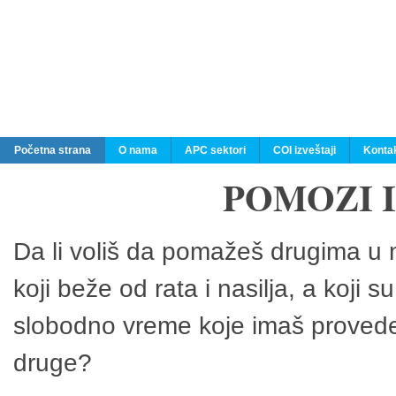
Početna strana
O nama
APC sektori
COI izveštaji
Konta
POMOZI 
Da li voliš da pomažeš drugima u n
koji beže od rata i nasilja, a koji 
slobodno vreme koje imaš provedeš
druge?