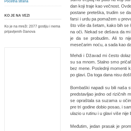
Početna strana
dan koji traje kao večnost. O
postane preteška, trudim se d
KO JE NA VEZI
farsi i urdu pa pomažem u prev
što više da šetam, kako bih se š
Ko je na mreži: 2077 gostiju i nema
na oči. Nekad se dešava da mi s
prijavljenih članova
je da se probudim. Ali to n
mesečarim noću, a sada kao da
Mehdi i Džavad mi često dolaze 
su sa mnom. Stalno smo pričali 
bez mene. Poslednji momenti k
po glavi. Da toga dana nisu došl
Bombaški napadi su bili naša 
predstavljao jedno od rizičnih
se opraštala sa suzama u oči
pre tri godine dobio posao, i 
ulazio u rutinu i u glavi više nij
Međutim, jedan prasak je promen