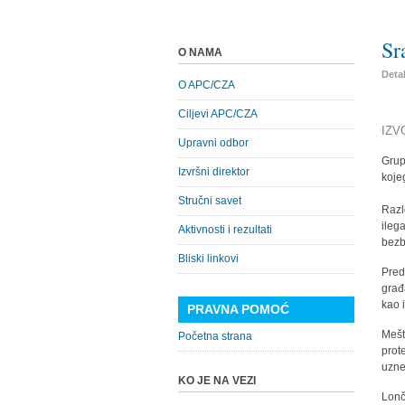
Sr
O NAMA
Detal
O APC/CZA
Ciljevi APC/CZA
IZV
Upravni odbor
Grup
Izvršni direktor
koje
Stručni savet
Razl
ileg
Aktivnosti i rezultati
bezb
Bliski linkovi
Pred
građ
kao 
PRAVNA POMOĆ
Mešt
Početna strana
prote
uzne
KO JE NA VEZI
Lonč