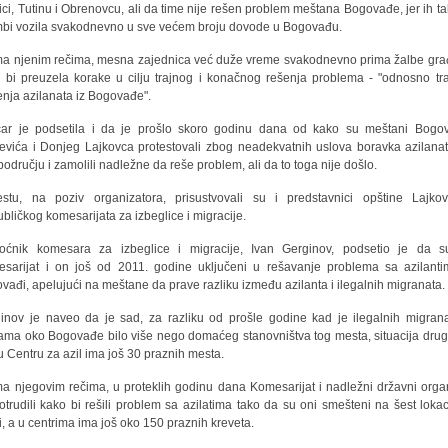
ici, Tutinu i Obrenovcu, ali da time nije rešen problem meštana Bogovađe, jer ih tak
mbi vozila svakodnevno u sve većem broju dovode u Bogovađu.
a njenim rečima, mesna zajednica već duže vreme svakodnevno prima žalbe gr
 bi preuzela korake u cilju trajnog i konačnog rešenja problema - "odnosno tr
jenja azilanata iz Bogovađe".
ar je podsetila i da je prošlo skoro godinu dana od kako su meštani Bogo
evića i Donjeg Lajkovca protestovali zbog neadekvatnih uslova boravka azilana
području i zamolili nadležne da reše problem, ali da to toga nije došlo.
estu, na poziv organizatora, prisustvovali su i predstavnici opštine Lajko
bličkog komesarijata za izbeglice i migracije.
ćnik komesara za izbeglice i migracije, Ivan Gerginov, podsetio je da s
sarijat i on još od 2011. godine uključeni u rešavanje problema sa azilant
vađi, apelujući na meštane da prave razliku između azilanta i ilegalnih migranata.
inov je naveo da je sad, za razliku od prošle godine kad je ilegalnih migran
ma oko Bogovađe bilo više nego domaćeg stanovništva tog mesta, situacija drug
 u Centru za azil ima još 30 praznih mesta.
a njegovim rečima, u proteklih godinu dana Komesarijat i nadležni državni orga
otrudili kako bi rešili problem sa azilatima tako da su oni smešteni na šest lokac
ji, a u centrima ima još oko 150 praznih kreveta.