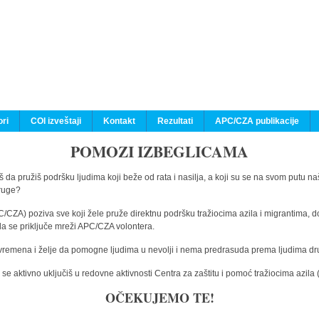
ri
COI izveštaji
Kontakt
Rezultati
APC/CZA publikacije
POMOZI IZBEGLICAMA
 da pružiš podršku ljudima koji beže od rata i nasilja, a koji su se na svom putu na
druge?
C/CZA) poziva sve koji žele pruže direktnu podršku tražiocima azila i migrantima, d
da se priključe mreži APC/CZA volontera.
vremena i želje da pomogne ljudima u nevolji i nema predrasuda prema ljudima drugi
e aktivno uključiš u redovne aktivnosti Centra za zaštitu i pomoć tražiocima azil
OČEKUJEMO TE!