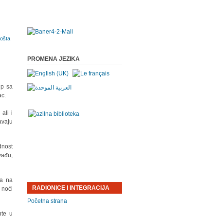
PROMENA JEZIKA
up sa
ac.
ali i
avaju
dnost
vađu,
 a na
RADIONICE I INTEGRACIJA
m noći
Početna strana
nte u