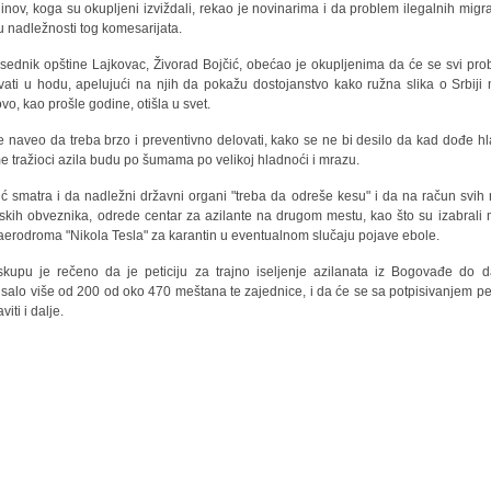
inov, koga su okupljeni izviždali, rekao je novinarima i da problem ilegalnih migr
 u nadležnosti tog komesarijata.
sednik opštine Lajkovac, Živorad Bojčić, obećao je okupljenima da će se svi pro
vati u hodu, apelujući na njih da pokažu dostojanstvo kako ružna slika o Srbiji 
vo, kao prošle godine, otišla u svet.
e naveo da treba brzo i preventivno delovati, kako se ne bi desilo da kad dođe h
e tražioci azila budu po šumama po velikoj hladnoći i mrazu.
ić smatra i da nadležni državni organi "treba da odreše kesu" i da na račun svih 
skih obveznika, odrede centar za azilante na drugom mestu, kao što su izabrali 
aerodroma "Nikola Tesla" za karantin u eventualnom slučaju pojave ebole.
kupu je rečeno da je peticiju za trajno iseljenje azilanata iz Bogovađe do 
isalo više od 200 od oko 470 meštana te zajednice, i da će se sa potpisivanjem pet
viti i dalje.