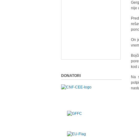
Gerg
nije
Pred
reša
pono
On j
vrem
Bojč
pore
kod 
DONATORI
Na s
potp
nasta