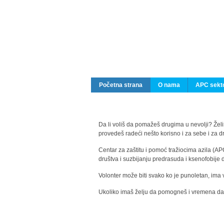
Početna strana
O nama
APC sekto
Da li voliš da pomažeš drugima u nevolji? Želiš
provedeš radeći nešto korisno i za sebe i za 
Centar za zaštitu i pomoć tražiocima azila (AP
društva i suzbijanju predrasuda i ksenofobije 
Volonter može biti svako ko je punoletan, ima 
Ukoliko imaš želju da pomogneš i vremena da s