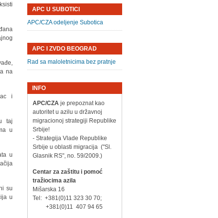
sisti
APC U SUBOTICI
APC/CZA odeljenje Subotica
ađana
ajnog
APC I ZVDO BEOGRAD
Rad sa maloletnicima bez pratnje
vađe,
ta na
INFO
vac i
APC/CZA
je prepoznat kao
autoritet u azilu u državnoj
migracionoj strategiji Republike
u taj
Srbije!
ima u
- Strategija Vlade Republike
Srbije u oblasti migracija ("Sl.
ata u
Glasnik RS", no. 59/2009.)
ačija
Centar za zaštitu i pomoć
tražiocima azila
ni su
Mišarska 16
ija u
Tel: +381(0)11 323 30 70;
+381(0)11 407 94 65