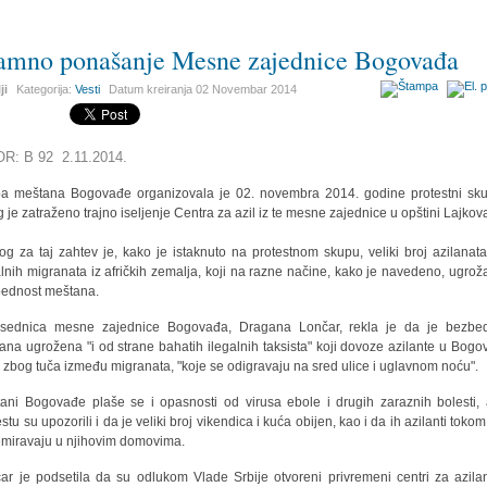
amno ponašanje Mesne zajednice Bogovađa
ji
Kategorija:
Vesti
Datum kreiranja
02 Novembar 2014
OR: B 92 2.11.2014.
a meštana Bogovađe organizovala je 02. novembra 2014. godine protestni sk
g je zatraženo trajno iseljenje Centra za azil iz te mesne zajednice u opštini Lajkov
og za taj zahtev je, kako je istaknuto na protestnom skupu, veliki broj azilanata 
alnih migranata iz afričkih zemalja, koji na razne načine, kako je navedeno, ugrož
ednost meštana.
sednica mesne zajednice Bogovađa, Dragana Lončar, rekla je da je bezbe
ana ugrožena "i od strane bahatih ilegalnih taksista" koji dovoze azilante u Bogo
i zbog tuča između migranata, "koje se odigravaju na sred ulice i uglavnom noću".
ani Bogovađe plaše se i opasnosti od virusa ebole i drugih zaraznih bolesti,
stu su upozorili i da je veliki broj vikendica i kuća obijen, kao i da ih azilanti toko
miravaju u njihovim domovima.
ar je podsetila da su odlukom Vlade Srbije otvoreni privremeni centri za azila