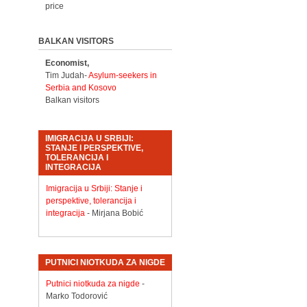
price
BALKAN VISITORS
Economist,
Tim Judah-
Asylum-seekers in
Serbia and Kosovo
Balkan visitors
IMIGRACIJA U SRBIJI:
STANJE I PERSPEKTIVE,
TOLERANCIJA I
INTEGRACIJA
Imigracija u Srbiji: Stanje i
perspektive, tolerancija i
integracija
- Mirjana Bobić
PUTNICI NIOTKUDA ZA NIGDE
Putnici niotkuda za nigde
-
Marko Todorović