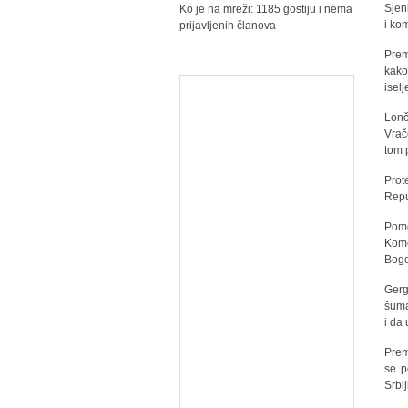
Sjen
Ko je na mreži: 1185 gostiju i nema
i ko
prijavljenih članova
Prem
kako
isel
Lonč
Vrač
tom 
Prot
Repu
Pomo
Kome
Bogo
Gerg
šuma
i da
Prem
se p
Srbi