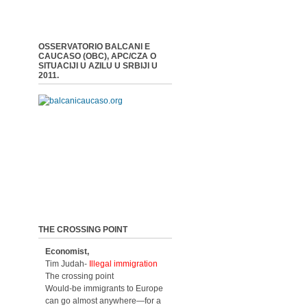
OSSERVATORIO BALCANI E
CAUCASO (OBC), APC/CZA O
SITUACIJI U AZILU U SRBIJI U
2011.
THE CROSSING POINT
Economist,
Tim Judah-
Illegal immigration
The crossing point
Would-be immigrants to Europe
can go almost anywhere—for a