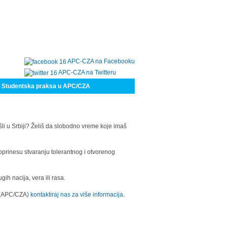
APC-CZA na Facebooku
APC-CZA na Twitteru
Studentska praksa u APC/CZA
šli u Srbiji? Želiš da slobodno vreme koje imaš
oprinesu stvaranju tolerantnog i otvorenog
h nacija, vera ili rasa.
a (APC/CZA)
kontaktiraj nas za više informacija.