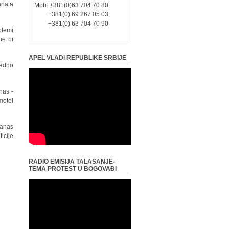
anata
Mob: +381(0)63 704 70 80;
+381(0) 69 267 05 03;
+381(0) 63 704 70 90
blemi
ne bi
APEL VLADI REPUBLIKE SRBIJE
ladno
nas -
motel
danas
icije
RADIO EMISIJA TALASANJE-
TEMA PROTEST U BOGOVAĐI