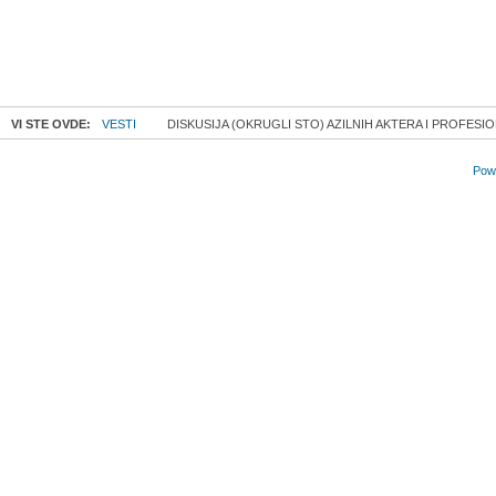
VI STE OVDE:
VESTI
DISKUSIJA (OKRUGLI STO) AZILNIH AKTERA I PROFES
Powe