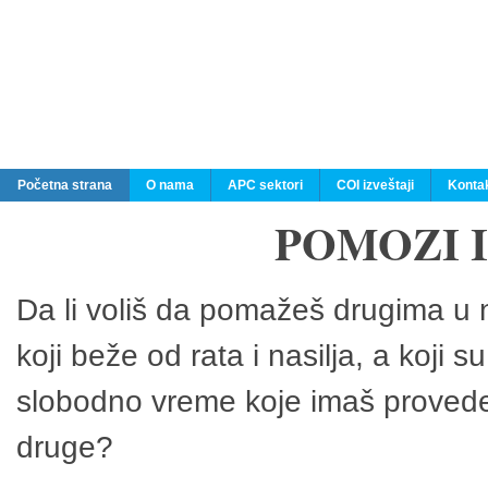
Početna strana
O nama
APC sektori
COI izveštaji
Konta
POMOZI 
Da li voliš da pomažeš drugima u n
koji beže od rata i nasilja, a koji 
slobodno vreme koje imaš provedeš
druge?