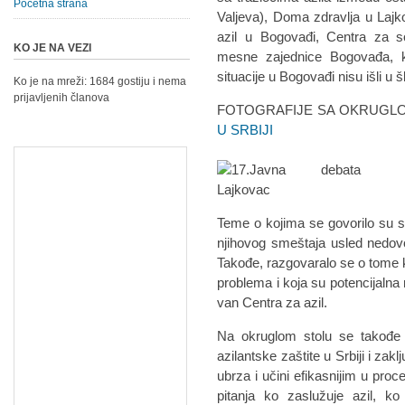
Početna strana
Valjeva), Doma zdravlja u Laj
azil u Bogovađi, Centra za soc
KO JE NA VEZI
mesne zajednice Bogovađa, ka
situacije u Bogovađi nisu išli u š
Ko je na mreži: 1684 gostiju i nema
prijavljenih članova
FOTOGRAFIJE SA OKRUGLO
U SRBIJI
Teme o kojima se govorilo su s
njihovog smeštaja usled nedovo
Takođe, razgovaralo se o tome k
problema i koja su potencijalna 
van Centra za azil.
Na okruglom stolu se takođe 
azilantske zaštite u Srbiji i zak
ubrza i učini efikasnijim u proc
pitanja ko zaslužuje azil, ko