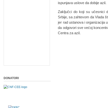
ispunjava uslove da dobije azil.
Zaključci do koji su učesnici d
Srbije, sa zahtevom da Vlada što
jer rad ustanova i organizacija 
da odgovori sve većoj koncentrac
Centra za azil.
DONATORI