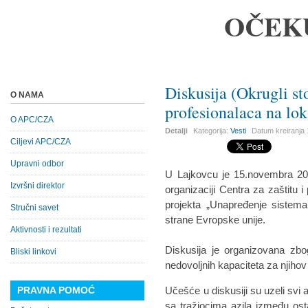
OČEK
Diskusija (Okrugli sto
O NAMA
profesionalaca na lo
O APC/CZA
Detalji
Kategorija:
Vesti
Datum kreiranja
Ciljevi APC/CZA
Upravni odbor
U Lajkovcu je 15.novembra 201
Izvršni direktor
organizaciji Centra za zaštitu
projekta „Unapređenje sistema 
Stručni savet
strane Evropske unije.
Aktivnosti i rezultati
Diskusija je organizovana zb
Bliski linkovi
nedovoljnih kapaciteta za njiho
PRAVNA POMOĆ
Učešće u diskusiji su uzeli svi a
sa tražiocima azila između ost