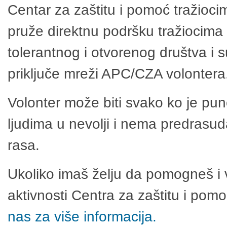
Centar za zaštitu i pomoć tražioci
pruže direktnu podršku tražiocima 
tolerantnog i otvorenog društva i 
priključe mreži APC/CZA volontera
Volonter može biti svako ko je pu
ljudima u nevolji i nema predrasuda
rasa.
Ukoliko imaš želju da pomogneš i 
aktivnosti Centra za zaštitu i po
nas za više informacija.