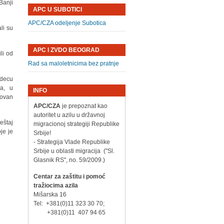
Banji
APC U SUBOTICI
APC/CZA odeljenje Subotica
li su
APC I ZVDO BEOGRAD
li od
Rad sa maloletnicima bez pratnje
 decu
a, u
INFO
zovan
APC/CZA
je prepoznat kao
autoritet u azilu u državnoj
eštaj
migracionoj strategiji Republike
je je
Srbije!
- Strategija Vlade Republike
Srbije u oblasti migracija ("Sl.
Glasnik RS", no. 59/2009.)
Centar za zaštitu i pomoć
tražiocima azila
Mišarska 16
Tel: +381(0)11 323 30 70;
+381(0)11 407 94 65