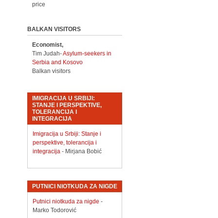
price
BALKAN VISITORS
Economist,
Tim Judah-
Asylum-seekers in
Serbia and Kosovo
Balkan visitors
IMIGRACIJA U SRBIJI:
STANJE I PERSPEKTIVE,
TOLERANCIJA I
INTEGRACIJA
Imigracija u Srbiji: Stanje i
perspektive, tolerancija i
integracija
- Mirjana Bobić
PUTNICI NIOTKUDA ZA NIGDE
Putnici niotkuda za nigde
-
Marko Todorović