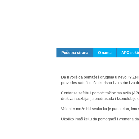
Početna strana
O nama
APC sekto
Da li voliš da pomažeš drugima u nevolji? Želiš
provedeš radeći nešto korisno i za sebe i za 
Centar za zaštitu i pomoć tražiocima azila (AP
društva i suzbijanju predrasuda i ksenofobije 
Volonter može biti svako ko je punoletan, ima 
Ukoliko imaš želju da pomogneš i vremena da s