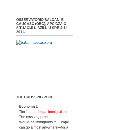
OSSERVATORIO BALCANI E
CAUCASO (OBC), APC/CZA O
SITUACIJI U AZILU U SRBIJI U
2011.
THE CROSSING POINT
Economist,
Tim Judah-
Illegal immigration
The crossing point
Would-be immigrants to Europe
can go almost anywhere—for a