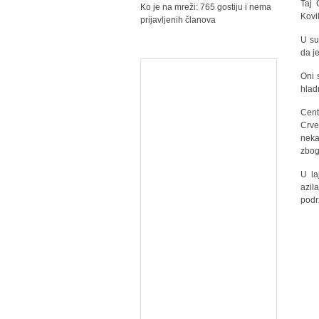
Taj 
Ko je na mreži: 765 gostiju i nema
Kovi
prijavljenih članova
U su
da j
Oni 
hlad
Cent
Crv
neka
zbog
U la
azil
podr