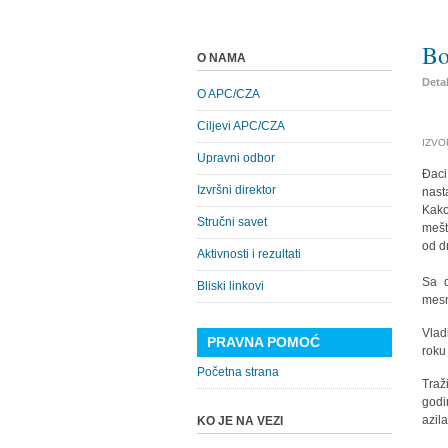
Bo
O NAMA
Detal
O APC/CZA
Ciljevi APC/CZA
IZVO
Upravni odbor
Đaci
Izvršni direktor
nast
Kako
Stručni savet
mešt
od d
Aktivnosti i rezultati
Sa d
Bliski linkovi
mesn
Vlad
PRAVNA POMOĆ
roku
Početna strana
Traž
godi
azil
KO JE NA VEZI