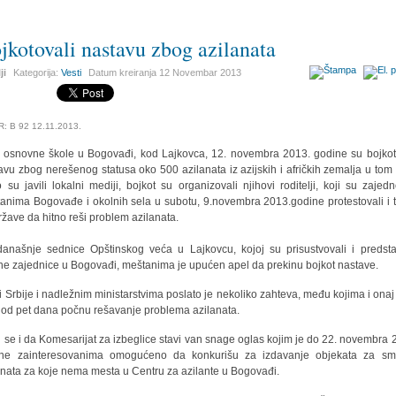
jkotovali nastavu zbog azilanata
ji
Kategorija:
Vesti
Datum kreiranja
12 Novembar 2013
R: B 92 12.11.2013.
 osnovne škole u Bogovađi, kod Lajkovca, 12. novembra 2013. godine su bojkot
avu zbog nerešenog statusa oko 500 azilanata iz azijskih i afričkih zemalja u tom 
 su javili lokalni mediji, bojkot su organizovali njihovi roditelji, koji su zajed
anima Bogovađe i okolnih sela u subotu, 9.novembra 2013.godine protestovali i tr
ržave da hitno reši problem azilanata.
anašnje sednice Opštinskog veća u Lajkovcu, kojoj su prisustvovali i predsta
e zajednice u Bogovađi, meštanima je upućen apel da prekinu bojkot nastave.
i Srbije i nadležnim ministarstvima poslato je nekoliko zahteva, među kojima i onaj
 od pet dana počnu rešavanje problema azilanata.
i se i da Komesarijat za izbeglice stavi van snage oglas kojim je do 22. novembra 
ne zainteresovanima omogućeno da konkurišu za izdavanje objekata za sm
anata za koje nema mesta u Centru za azilante u Bogovađi.