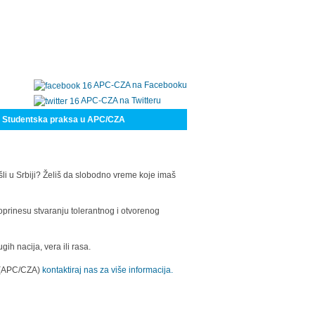
APC-CZA na Facebooku
APC-CZA na Twitteru
Studentska praksa u APC/CZA
šli u Srbiji? Želiš da slobodno vreme koje imaš
oprinesu stvaranju tolerantnog i otvorenog
h nacija, vera ili rasa.
a (APC/CZA)
kontaktiraj nas za više informacija.