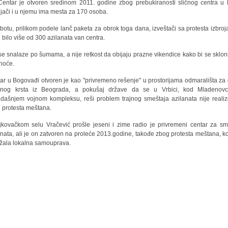
Centar je otvoren sredinom 2011. godine zbog prebukiranosti sličnog centra u 
ljači i u njemu ima mesta za 170 osoba.
botu, prilikom podele lanč paketa za obrok toga dana, izveštači sa protesta izbroja
e bilo više od 300 azilanata van centra.
se snalaze po šumama, a nije retkost da obijaju prazne vikendice kako bi se skloni
noće.
ar u Bogovađi otvoren je kao "privremeno rešenje" u prostorijama odmarališta za
enog krsta iz Beograda, a pokušaj države da se u Vrbici, kod Mladenovc
dašnjem vojnom kompleksu, reši problem trajnog smeštaja azilanata nije reali
 protesta meštana.
jkovačkom selu Vračević prošle jeseni i zime radio je privremeni centar za sm
anata, ali je on zatvoren na proleće 2013.godine, takođe zbog protesta meštana, ko
žala lokalna samouprava.