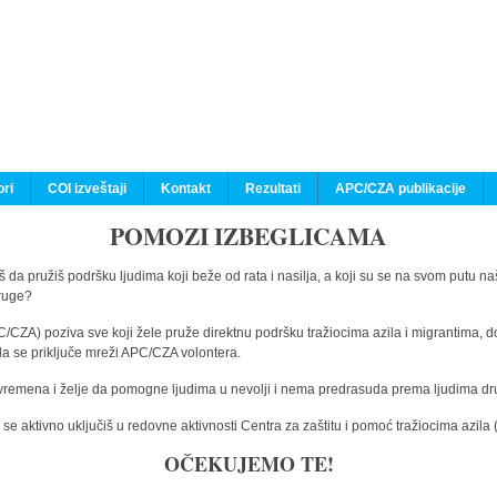
ri
COI izveštaji
Kontakt
Rezultati
APC/CZA publikacije
POMOZI IZBEGLICAMA
 da pružiš podršku ljudima koji beže od rata i nasilja, a koji su se na svom putu na
druge?
C/CZA) poziva sve koji žele pruže direktnu podršku tražiocima azila i migrantima, d
da se priključe mreži APC/CZA volontera.
vremena i želje da pomogne ljudima u nevolji i nema predrasuda prema ljudima drugi
e aktivno uključiš u redovne aktivnosti Centra za zaštitu i pomoć tražiocima azil
OČEKUJEMO TE!