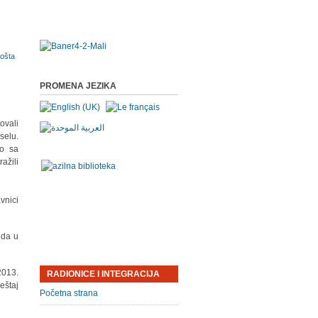
PROMENA JEZIKA
ovali
selu.
no sa
ažili
vnici
 da u
2013.
RADIONICE I INTEGRACIJA
eštaj
Početna strana