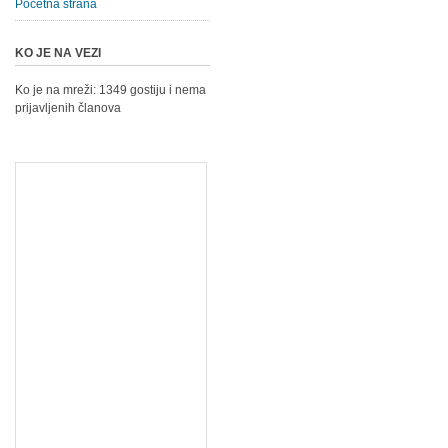
Početna strana
KO JE NA VEZI
Ko je na mreži: 1349 gostiju i nema
prijavljenih članova