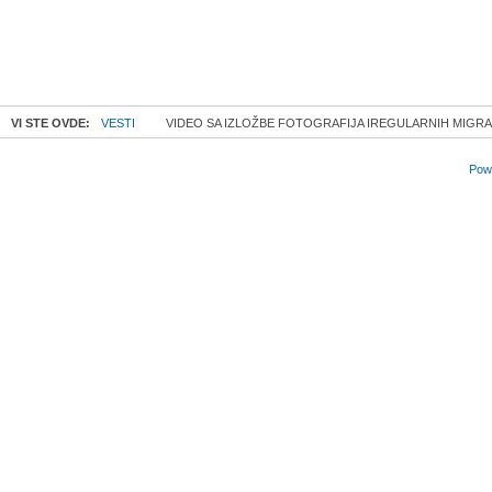
VI STE OVDE:
VESTI
VIDEO SA IZLOŽBE FOTOGRAFIJA IREGULARNIH MIGR
Powe