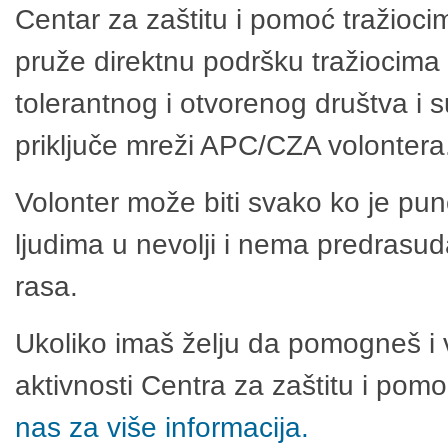
Centar za zaštitu i pomoć tražioci
pruže direktnu podršku tražiocima 
tolerantnog i otvorenog društva i 
priključe mreži APC/CZA volontera
Volonter može biti svako ko je pu
ljudima u nevolji i nema predrasuda
rasa.
Ukoliko imaš želju da pomogneš i 
aktivnosti Centra za zaštitu i po
nas za više informacija.