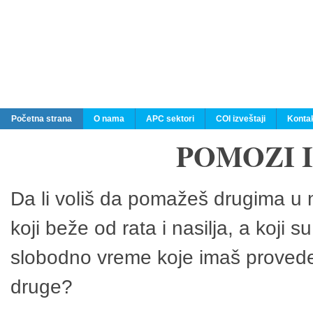
Početna strana
O nama
APC sektori
COI izveštaji
Konta
POMOZI 
Da li voliš da pomažeš drugima u n
koji beže od rata i nasilja, a koji 
slobodno vreme koje imaš provedeš
druge?