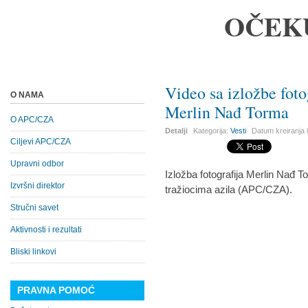
OČEK
Video sa izložbe foto
O NAMA
Merlin Nađ Torma
O APC/CZA
Detalji
Kategorija:
Vesti
Datum kreiranja
Ciljevi APC/CZA
Upravni odbor
Izložba fotografija Merlin Nađ 
Izvršni direktor
tražiocima azila (APC/CZA).
Stručni savet
Aktivnosti i rezultati
Bliski linkovi
PRAVNA POMOĆ