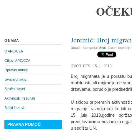
OČEK
Jeremić: Broj migran
O NAMA
Detalji
Kategorija:
Vesti
Datum kreiranja
O APC/CZA
Ciljevi APC/CZA
IZVOR: RTS 15. jul 2013.
Upravni odbor
Broj migranata je u porastu bu
Izvršni direktor
mobilnosti, ali migracije ne sm
državama, poručio je predsedn
Stručni savet
Aktivnosti i rezultati
U sklopu pripremnih aktivnosti
Bliski linkovi
migraciji i razvoju koji će biti
15. jula 2013.godine održ
predstavnicima nevladinih organi
PRAVNA POMOĆ
u sedištu UN.