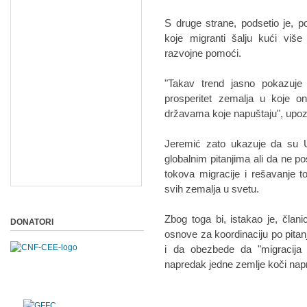
S druge strane, podsetio je, 
koje migranti šalju kući viš
razvojne pomoći.
"Takav trend jasno pokazuj
prosperitet zemalja u koje o
državama koje napuštaju", upoz
Jeremić zato ukazuje da su 
globalnim pitanjima ali da ne 
tokova migracije i rešavanje t
svih zemalja u svetu.
Zbog toga bi, istakao je, čla
DONATORI
osnove za koordinaciju po pitanj
i da obezbede da "migracija 
napredak jedne zemlje koči nap