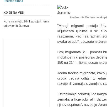
Početna strana
KO JE NA VEZI
Predsednik Generalne skupštin
Ko je na mreži: 2641 gostiju i nema
"Mnogi migranti postaju žrtv
prijavljenih članova
krijumčara ljudima ili se suo
rasizmom, kao i sa radnim, zd
svaku osudu", upozorio je Jere
Broj migranata je u porastu bu
mobilnosti i u poslednjoj decen
150 na 214 miliona, dodao je Je
Jedna trećina migranata, kako 
druga trećina odlazi iz jedne
razvijenih zemalja u zemlje u ra
"Istraživanja pokazuju da imig
zemalja u koje odu, ali i da z
njihov doprinos", naveo je Jerem