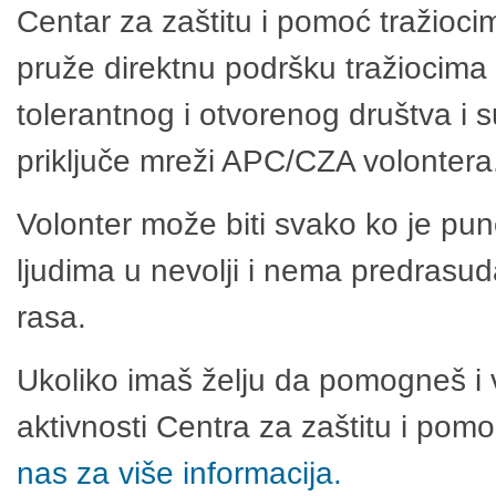
Centar za zaštitu i pomoć tražioci
pruže direktnu podršku tražiocima 
tolerantnog i otvorenog društva i 
priključe mreži APC/CZA volontera
Volonter može biti svako ko je pu
ljudima u nevolji i nema predrasuda
rasa.
Ukoliko imaš želju da pomogneš i 
aktivnosti Centra za zaštitu i po
nas za više informacija.