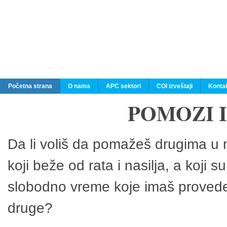
Početna strana
O nama
APC sektori
COI izveštaji
Konta
POMOZI 
Da li voliš da pomažeš drugima u n
koji beže od rata i nasilja, a koji 
slobodno vreme koje imaš provedeš
druge?