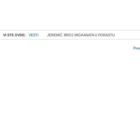
VI STE OVDE:
VESTI
JEREMIĆ: BROJ MIGRANATA U PORASTU
Powe