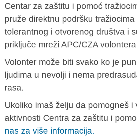
Centar za zaštitu i pomoć tražioci
pruže direktnu podršku tražiocima 
tolerantnog i otvorenog društva i 
priključe mreži APC/CZA volontera
Volonter može biti svako ko je pu
ljudima u nevolji i nema predrasuda
rasa.
Ukoliko imaš želju da pomogneš i 
aktivnosti Centra za zaštitu i po
nas za više informacija.