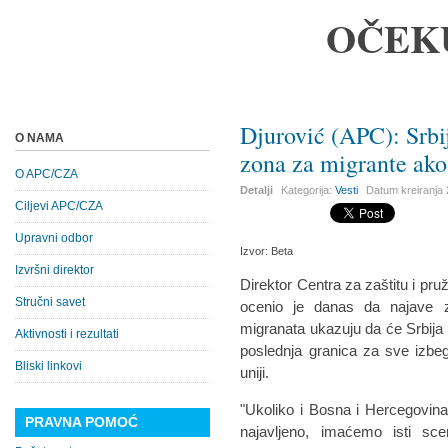
OČEK
Djurović (APC): Srbi
O NAMA
zona za migrante ako
O APC/CZA
Detalji
Kategorija:
Vesti
Datum kreiranja
Ciljevi APC/CZA
Upravni odbor
Izvor: Beta
Izvršni direktor
Direktor Centra za zaštitu i pr
Stručni savet
ocenio je danas da najave za
migranata ukazuju da će Srbija 
Aktivnosti i rezultati
poslednja granica za sve izbeg
Bliski linkovi
uniji.
"Ukoliko i Bosna i Hercegovina
PRAVNA POMOĆ
najavljeno, imaćemo isti sc