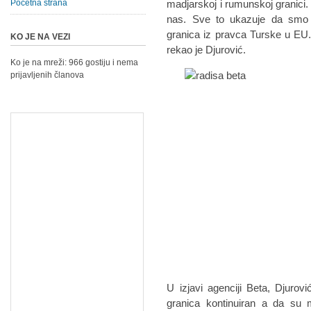
Početna strana
madjarskoj i rumunskoj granici.
nas. Sve to ukazuje da smo 
granica iz pravca Turske u EU. 
KO JE NA VEZI
rekao je Djurović.
Ko je na mreži: 966 gostiju i nema
prijavljenih članova
U izjavi agenciji Beta, Djurov
granica kontinuiran a da su m