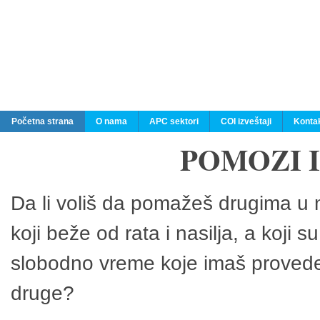
Početna strana
O nama
APC sektori
COI izveštaji
Konta
POMOZI 
Da li voliš da pomažeš drugima u n
koji beže od rata i nasilja, a koji 
slobodno vreme koje imaš provedeš
druge?