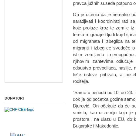
pravca južnih suseda potpuno o
On je ocenio da je nerealno oče
saradjivati i koordinirati rad 
koje prolaze kroz te zemlje iz
tereta migracije i ljudi koji bi, i
od migranata i izbeglica na t
migranti i izbeglice svedoče 
istim zemljama i nemogućnost
njihovim zahtevima odlučuje
odsustvo prevodilaca, nasilje, 
loše uslove prihvata, a poseb
roditelja.
"Samo u periodu od 10. do 23. m
DONATORI
dok je od početka godine samo u
Djurović. On očekuje da će se p
smislu, kao u zemlju koja je
prostora i na ulazu u EU, do ko
Bugarske i Makedonije.