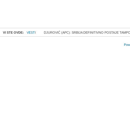
VI STE OVDE:
VESTI
DJUROVIĆ (APC): SRBIJA DEFINITIVNO POSTAJE TAMP
Powe