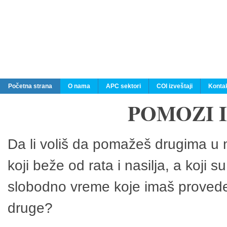
Početna strana
O nama
APC sektori
COI izveštaji
Konta
POMOZI 
Da li voliš da pomažeš drugima u n
koji beže od rata i nasilja, a koji 
slobodno vreme koje imaš provedeš
druge?