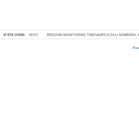
VI STE OVDE:
VESTI
REDOVNI MONITORING TIMOVA APC/CZA U SOMBORU,
Powe