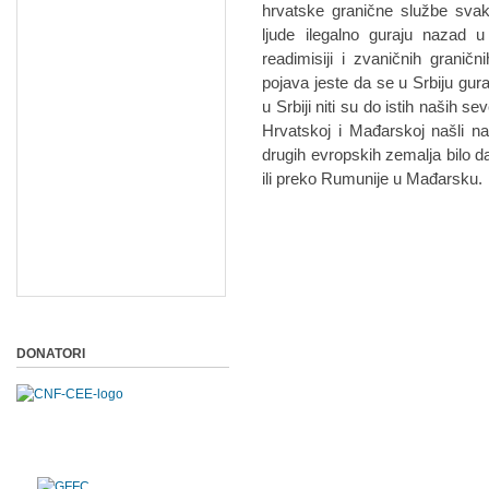
hrvatske granične službe svak
ljude ilegalno guraju nazad
readimisiji i zvaničnih granič
pojava jeste da se u Srbiju guraju
u Srbiji niti su do istih naših s
Hrvatskoj i Mađarskoj našli na
drugih evropskih zemalja bilo d
ili preko Rumunije u Mađarsku.
DONATORI