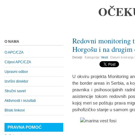
OČEK
Redovni monitoring
O NAMA
Horgošu i na drugim
O APC/CZA
Detalji
Kategorija:
Vesti
Datum kreiranja
Ciljevi APC/CZA
Upravni odbor
U okviru projekta Monitoring a
Izvršni direktor
the border areas in Serbia, a k
pravnika i psihosocijalnih rad
Stručni savet
asistencije tokom redovnih pos
Aktivnosti i rezultati
kojoj meri se poštuju prava migr
psihofizičko stanje u samom gr
Bliski linkovi
PRAVNA POMOĆ