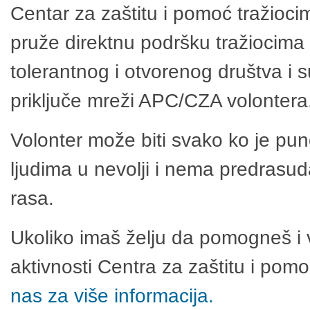
Centar za zaštitu i pomoć tražioci
pruže direktnu podršku tražiocima 
tolerantnog i otvorenog društva i 
priključe mreži APC/CZA volontera
Volonter može biti svako ko je pu
ljudima u nevolji i nema predrasuda
rasa.
Ukoliko imaš želju da pomogneš i 
aktivnosti Centra za zaštitu i po
nas za više informacija.