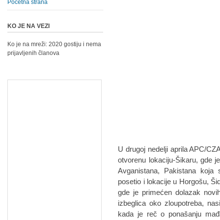
Početna strana
KO JE NA VEZI
Ko je na mreži: 2020 gostiju i nema
prijavljenih članova
U drugoj nedelji aprila APC/CZA
otvorenu lokaciju-Šikaru, gde je
Avganistana, Pakistana koja s
posetio i lokacije u Horgošu, Ši
gde je primećen dolazak novih
izbeglica oko zloupotreba, na
kada je reč o ponašanju mađar