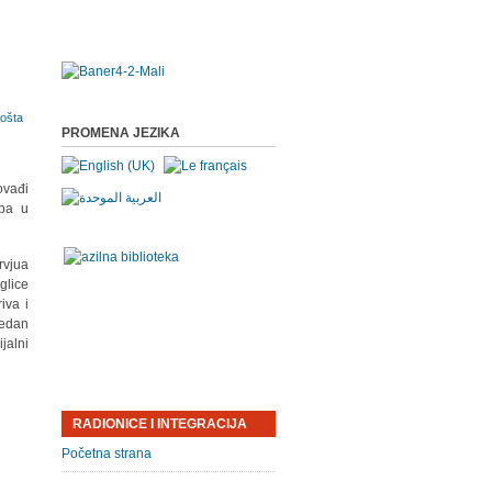
PROMENA JEZIKA
ovađi
upa u
rvjua
glice
iva i
jedan
jalni
RADIONICE I INTEGRACIJA
Početna strana