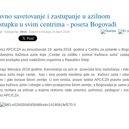
avno savetovanje i zastupanje u azilnom
stupku u svim centrima - poseta Bogovađi
ji
Kategorija:
Vesti
Datum kreiranja
20 April 2018
nici APC/CZA au prisustvovali 19. aprila 2018. godine u Centru za azilante u Bog
ušanjima tražilaca azila koje „Centar za zaštitu i pomoć tražilaca azila" zast
nom postupku pred nadležnim organima u Republici Srbiji.
raja februara 2018 godine, Kancelarija za azil je povećala broj saslušanja i inte
ilaca azila nego ranije, kao i broj poseta mestima gde se tražioci azila i izbe
ze i gde borave
širom zemlje
. U tom smislu, pravni sektor APC/CZA pravno pokr
upa tražioce azila i izbegle u istim postupcima širom zemlje, a Bogovadja je samo 
zu centara za prihvat u kojima redovno rade pravnici, psiholozi, pedagozi i soci
ici APC/CZA.