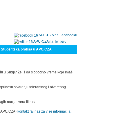
APC-CZA na Facebooku
APC-CZA na Twitteru
Studentska praksa u APC/CZA
šli u Srbiji? Želiš da slobodno vreme koje imaš
oprinesu stvaranju tolerantnog i otvorenog
h nacija, vera ili rasa.
a (APC/CZA)
kontaktiraj nas za više informacija.