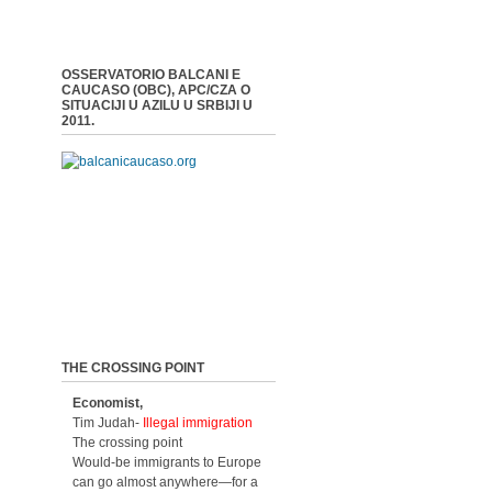
OSSERVATORIO BALCANI E
CAUCASO (OBC), APC/CZA O
SITUACIJI U AZILU U SRBIJI U
2011.
THE CROSSING POINT
Economist,
Tim Judah-
Illegal immigration
The crossing point
Would-be immigrants to Europe
can go almost anywhere—for a