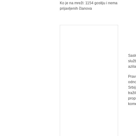
Ko je na mreži: 1154 gostiju i nema
prijavljenih članova
Sasl
služ
azil
Prav
odno
Srbi
traž
prop
kome