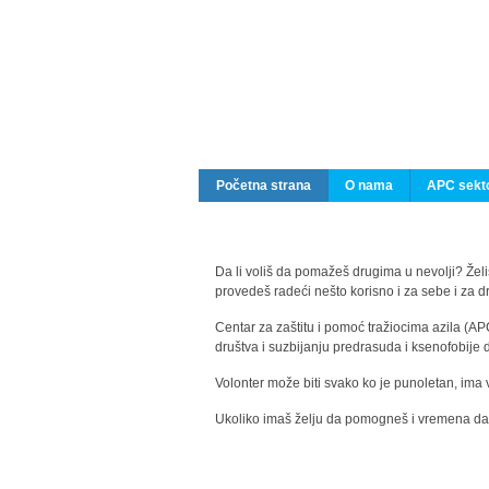
Početna strana
O nama
APC sekto
Da li voliš da pomažeš drugima u nevolji? Želiš
provedeš radeći nešto korisno i za sebe i za 
Centar za zaštitu i pomoć tražiocima azila (AP
društva i suzbijanju predrasuda i ksenofobije 
Volonter može biti svako ko je punoletan, ima 
Ukoliko imaš želju da pomogneš i vremena da s