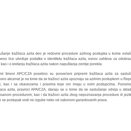
ušanje tražilaca azila deo je redovne procedure azilnog postupka u kome ovla
beno lice utvrđuje podatke o identitetu tražilaca azila, osnov zahteva za odobra
a kao i o kretanju tražilaca azila nakon napuštanja zemlje porekla.
nii timovi APC/CZA posebno su posvećeni pripremi tražilaca azila za sasluš
sno akcenat je na tome da se tražioci azila upoznaju sa azilnim postupkom u Repu
ji, kao i sa obavezama i pravima koje oni imaju u ovim postupcima. Punomo
ilaca azila, pravnici APA/CZA, staraju se o tome da se saslušanje odvija u skla
isanom procedurom, kao i da tražioci azila zbog nepoznavanja procedure ili jezi
 se postupak vodi ne izgube neko od zakonom garantovanih prava.