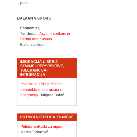
price
BALKAN VISITORS
Economist,
Tim Judah-
Asylum-seekers in
Serbia and Kosovo
Balkan visitors
IMIGRACIJA U SRBIJI:
STANJE I PERSPEKTIVE,
TOLERANCIJA I
INTEGRACIJA
Imigracija u Srbiji: Stanje i
perspektive, tolerancija i
integracija
- Mirjana Bobić
PUTNICI NIOTKUDA ZA NIGDE
Putnici niotkuda za nigde
-
Marko Todorović