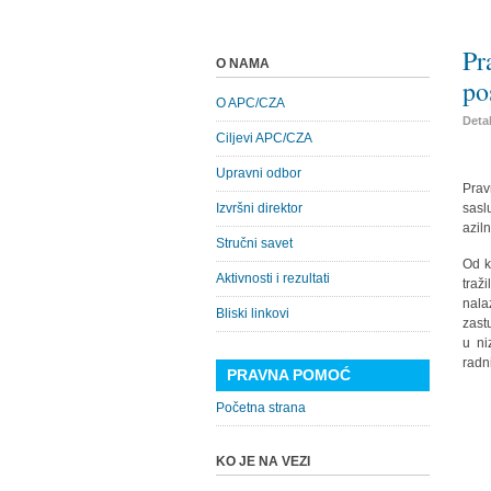
Pr
O NAMA
po
O APC/CZA
Detal
Ciljevi APC/CZA
Upravni odbor
Prav
Izvršni direktor
sasl
azil
Stručni savet
Od k
Aktivnosti i rezultati
traž
nala
Bliski linkovi
zast
u ni
radn
PRAVNA POMOĆ
Početna strana
KO JE NA VEZI