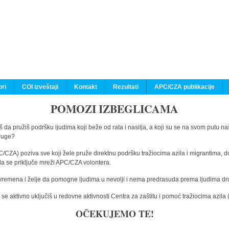
ri
COI izveštaji
Kontakt
Rezultati
APC/CZA publikacije
POMOZI IZBEGLICAMA
 da pružiš podršku ljudima koji beže od rata i nasilja, a koji su se na svom putu na
druge?
C/CZA) poziva sve koji žele pruže direktnu podršku tražiocima azila i migrantima, d
da se priključe mreži APC/CZA volontera.
vremena i želje da pomogne ljudima u nevolji i nema predrasuda prema ljudima drugi
e aktivno uključiš u redovne aktivnosti Centra za zaštitu i pomoć tražiocima azil
OČEKUJEMO TE!