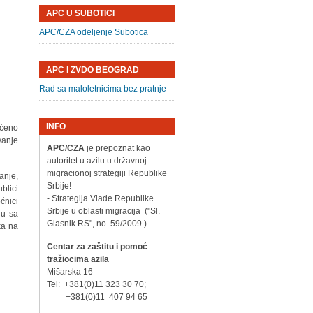
APC U SUBOTICI
APC/CZA odeljenje Subotica
APC I ZVDO BEOGRAD
Rad sa maloletnicima bez pratnje
INFO
šćeno
vanje
APC/CZA
je prepoznat kao
autoritet u azilu u državnoj
migracionoj strategiji Republike
anje,
Srbije!
blici
- Strategija Vlade Republike
ćnici
Srbije u oblasti migracija ("Sl.
du sa
Glasnik RS", no. 59/2009.)
ka na
Centar za zaštitu i pomoć
tražiocima azila
Mišarska 16
Tel: +381(0)11 323 30 70;
+381(0)11 407 94 65