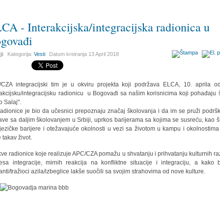
CA - Interakcijska/integracijska radionica u
govađi
ji
Kategorija:
Vesti
Datum kreiranja
13 April 2018
CZA integracijski tim je
u okviru projekta koji podržava ELCA,
10. aprila o
rakcijsku/integracijsku radionicu u Bogovađi sa našim korisnicima koji pohađaju 
o Salaj".
 radionice je bio da učesnici prepoznaju značaj školovanja i da im se pruži podrš
ave sa daljim školovanjem u Srbiji, uprkos barijerama sa kojima se susreću, kao š
 jezičke barijere i otežavajuće okolnosti u vezi sa životom u kampu i okolnostima
 takav život.
ve radionice koje realizuje APC/CZA pomažu u shvatanju i prihvatanju kulturnih raz
esa integracije, mirnih reakcija na konfliktne situacije i integraciju, a kako 
anti/tražioci azila/izbeglice lakše suočili sa svojim strahovima od nove kulture.