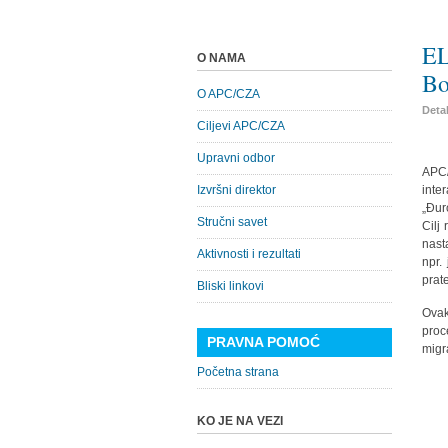
EL
O NAMA
Bo
O APC/CZA
Detal
Ciljevi APC/CZA
Upravni odbor
APC/
Izvršni direktor
inte
„Đur
Stručni savet
Cilj
nast
Aktivnosti i rezultati
npr.
prate
Bliski linkovi
Ovak
proc
PRAVNA POMOĆ
migr
Početna strana
KO JE NA VEZI