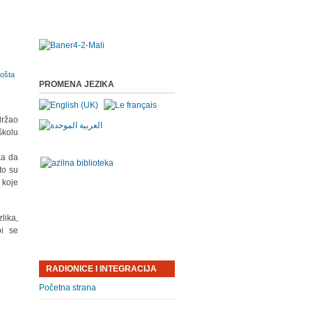
PROMENA JEZIKA
držao
školu
ka da
to su
 koje
lika,
bi se
RADIONICE I INTEGRACIJA
Početna strana