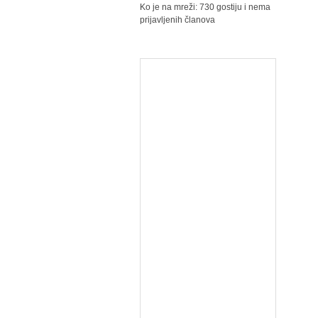
Ko je na mreži: 730 gostiju i nema
prijavljenih članova