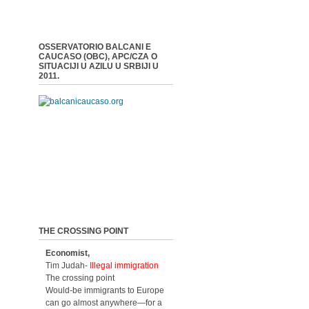
OSSERVATORIO BALCANI E
CAUCASO (OBC), APC/CZA O
SITUACIJI U AZILU U SRBIJI U
2011.
THE CROSSING POINT
Economist,
Tim Judah-
Illegal immigration
The crossing point
Would-be immigrants to Europe
can go almost anywhere—for a