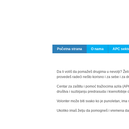
Početna strana
O nama
APC sekto
Da li voliš da pomažeš drugima u nevolji? Želiš
provedeš radeći nešto korisno i za sebe i za 
Centar za zaštitu i pomoć tražiocima azila (AP
društva i suzbijanju predrasuda i ksenofobije 
Volonter može biti svako ko je punoletan, ima 
Ukoliko imaš želju da pomogneš i vremena da s