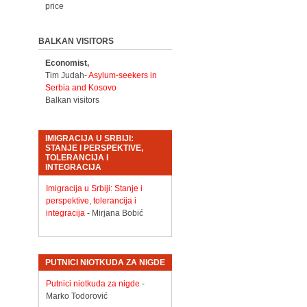
price
BALKAN VISITORS
Economist,
Tim Judah-
Asylum-seekers in
Serbia and Kosovo
Balkan visitors
IMIGRACIJA U SRBIJI:
STANJE I PERSPEKTIVE,
TOLERANCIJA I
INTEGRACIJA
Imigracija u Srbiji: Stanje i
perspektive, tolerancija i
integracija
- Mirjana Bobić
PUTNICI NIOTKUDA ZA NIGDE
Putnici niotkuda za nigde
-
Marko Todorović