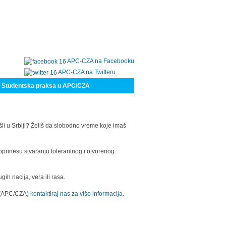
APC-CZA na Facebooku
APC-CZA na Twitteru
Studentska praksa u APC/CZA
šli u Srbiji? Želiš da slobodno vreme koje imaš
oprinesu stvaranju tolerantnog i otvorenog
h nacija, vera ili rasa.
a (APC/CZA)
kontaktiraj nas za više informacija.