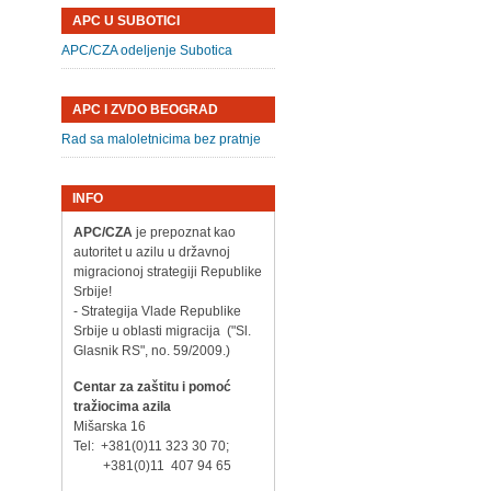
APC U SUBOTICI
APC/CZA odeljenje Subotica
APC I ZVDO BEOGRAD
Rad sa maloletnicima bez pratnje
INFO
APC/CZA
je prepoznat kao
autoritet u azilu u državnoj
migracionoj strategiji Republike
Srbije!
- Strategija Vlade Republike
Srbije u oblasti migracija ("Sl.
Glasnik RS", no. 59/2009.)
Centar za zaštitu i pomoć
tražiocima azila
Mišarska 16
Tel: +381(0)11 323 30 70;
+381(0)11 407 94 65