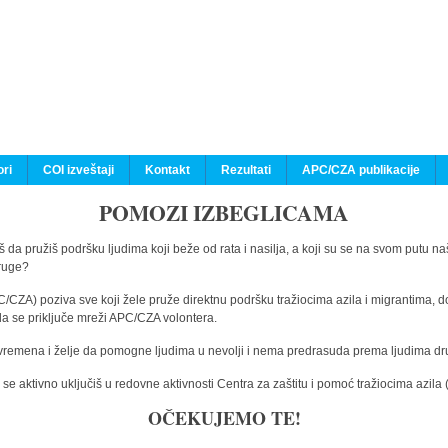
ri
COI izveštaji
Kontakt
Rezultati
APC/CZA publikacije
POMOZI IZBEGLICAMA
 da pružiš podršku ljudima koji beže od rata i nasilja, a koji su se na svom putu na
druge?
C/CZA) poziva sve koji žele pruže direktnu podršku tražiocima azila i migrantima, d
da se priključe mreži APC/CZA volontera.
vremena i želje da pomogne ljudima u nevolji i nema predrasuda prema ljudima drugi
e aktivno uključiš u redovne aktivnosti Centra za zaštitu i pomoć tražiocima azil
OČEKUJEMO TE!