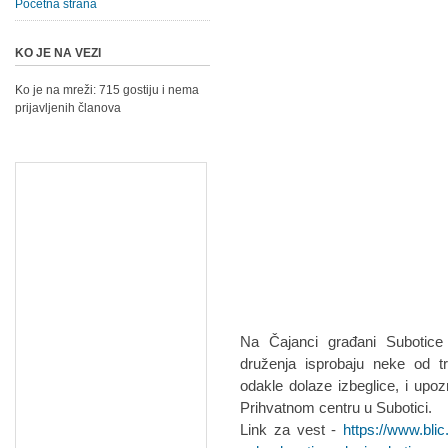
Početna strana
KO JE NA VEZI
Ko je na mreži: 715 gostiju i nema
prijavljenih članova
Na Čajanci građani Subotice 
druženja isprobaju neke od tr
odakle dolaze izbeglice, i upoz
Prihvatnom centru u Subotici.
Link za vest -
https://www.blic