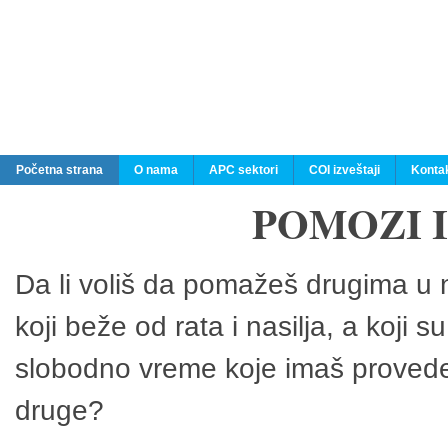
Početna strana
O nama
APC sektori
COI izveštaji
Konta
POMOZI 
Da li voliš da pomažeš drugima u n
koji beže od rata i nasilja, a koji 
slobodno vreme koje imaš provedeš
druge?