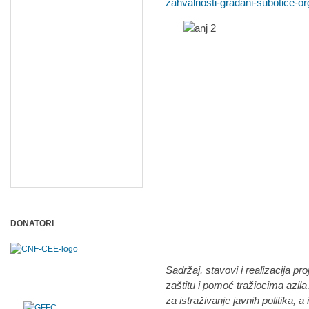
zahvalnosti-gradani-subotice-o
DONATORI
Sadržaj, stavovi i realizacija p
zaštitu i pomoć tražiocima azi
za istraživanje javnih politika, 