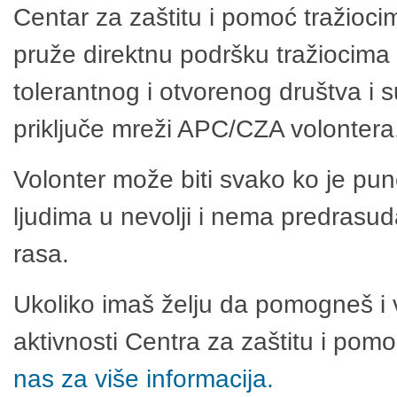
Centar za zaštitu i pomoć tražioci
pruže direktnu podršku tražiocima 
tolerantnog i otvorenog društva i 
priključe mreži APC/CZA volontera
Volonter može biti svako ko je pu
ljudima u nevolji i nema predrasuda
rasa.
Ukoliko imaš želju da pomogneš i 
aktivnosti Centra za zaštitu i po
nas za više informacija.