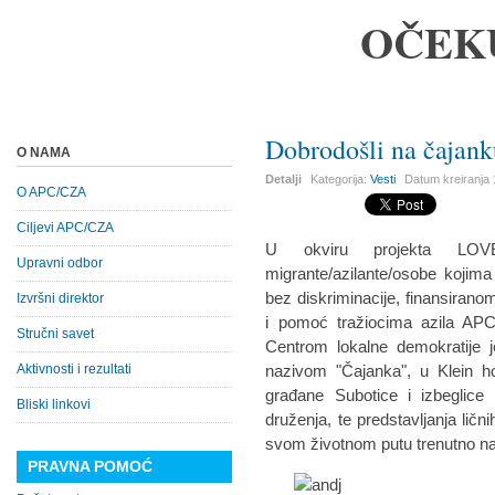
OČEK
Dobrodošli na čajank
O NAMA
Detalji
Kategorija:
Vesti
Datum kreiranja
O APC/CZA
Ciljevi APC/CZA
U okviru projekta LOV
Upravni odbor
migrante/azilante/osobe kojima 
bez diskriminacije, finansirano
Izvršni direktor
i pomoć tražiocima azila APC/
Stručni savet
Centrom lokalne demokratije j
Aktivnosti i rezultati
nazivom "Čajanka", u Klein ho
građane Subotice i izbeglice 
Bliski linkovi
druženja, te predstavljanja ličnih
svom životnom putu trenutno naš
PRAVNA POMOĆ