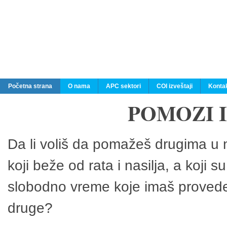
Početna strana
O nama
APC sektori
COI izveštaji
Konta
POMOZI 
Da li voliš da pomažeš drugima u n
koji beže od rata i nasilja, a koji 
slobodno vreme koje imaš provedeš
druge?