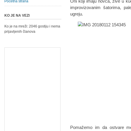
Oni koji imaju novca, žive u 
Početna strana
improvizovanim šatorima, pal
ugreju.
KO JE NA VEZI
Ko je na mreži: 2046 gostiju i nema
prijavljenih članova
Pomažemo im da ostvare medi