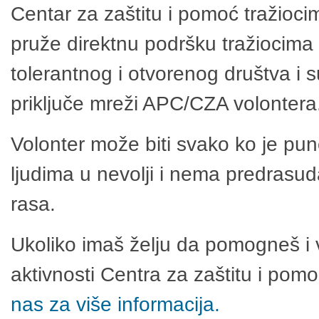
Centar za zaštitu i pomoć tražioci
pruže direktnu podršku tražiocima 
tolerantnog i otvorenog društva i 
priključe mreži APC/CZA volontera
Volonter može biti svako ko je pu
ljudima u nevolji i nema predrasuda
rasa.
Ukoliko imaš želju da pomogneš i 
aktivnosti Centra za zaštitu i po
nas za više informacija.