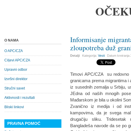
OČEK
Informisanje migrant
O NAMA
zloupotreba duž gran
O APC/CZA
Detalji
Kategorija:
Vesti
Datum kreiranja
Ciljevi APC/CZA
Upravni odbor
Timovi APC/CZA su redovno na
Izvršni direktor
granicama prema migrantima i azi
iz susednih zemalja u Srbiju, us
Stručni savet
JEdna od naših mnogih poset
Aktivnosti i rezultati
Mađarskom je bila u okolini Som
Zvanično iz medija i od ins
Bliski linkovi
kampovima, da je svega mali
drugačiju sliku. Tridesetak
PRAVNA POMOĆ
Bangladeša navode da se po gra