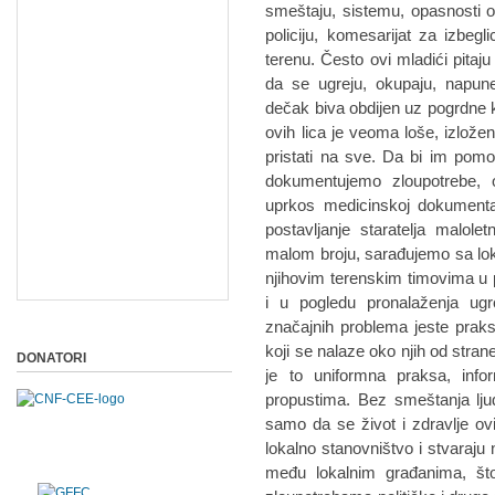
smeštaju, sistemu, opasnosti o
policiju, komesarijat za izbeg
terenu. Često ovi mladići pitaju
da se ugreju, okupaju, napun
dečak biva obdijen uz pogrdne
ovih lica je veoma loše, izlože
pristati na sve. Da bi im pomo
dokumentujemo zloupotrebe, od
uprkos medicinskoj dokumentaci
postavljanje staratelja malol
malom broju, sarađujemo sa lok
njihovim terenskim timovima u
i u pogledu pronalaženja ug
značajnih problema jeste prak
koji se nalaze oko njih od stra
DONATORI
je to uniformna praksa, info
propustima. Bez smeštanja lju
samo da se život i zdravlje ov
lokalno stanovništvo i stvaraju
među lokalnim građanima, št