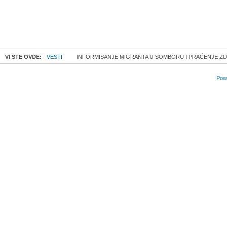
VI STE OVDE:
VESTI
INFORMISANJE MIGRANTA U SOMBORU I PRAĆENJE Z
Powe