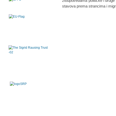
zloupotrebama političke i druge 
stavova prema strancima i migra