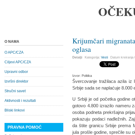
OČEK
Krijumčari migranata
O NAMA
oglasa
O APC/CZA
Detalji
Kategorija:
Vesti
Datum kreiranja
Ciljevi APC/CZA
Upravni odbor
Izvor: Politika
Švercovanje tražilaca azila i
Izvršni direktor
Srbije sada se naplaćuje 8.000
Stručni savet
U Srbiji je od početka godine o
Aktivnosti i rezultati
gotovo 4.800 izrazilo nameru za 
Bliski linkovi
osoba podneta prekršajna prija
pokazuju podaci nadležnih. Za
da štite granicu Srbije prema 
PRAVNA POMOĆ
jula prošle godine, sprečile su 