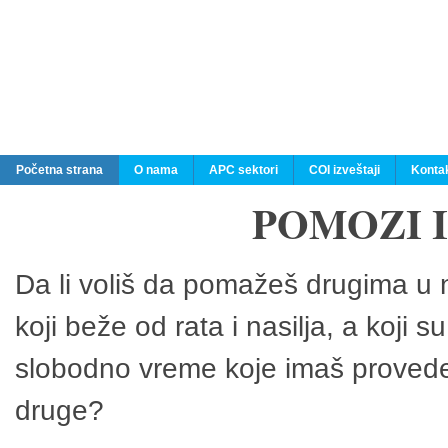
Početna strana
O nama
APC sektori
COI izveštaji
Konta
POMOZI 
Da li voliš da pomažeš drugima u n
koji beže od rata i nasilja, a koji 
slobodno vreme koje imaš provedeš
druge?