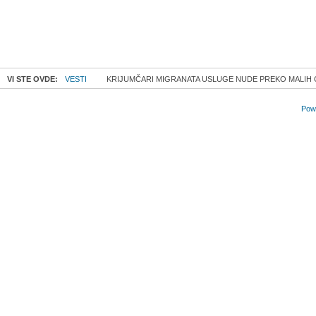
VI STE OVDE:
VESTI
KRIJUMČARI MIGRANATA USLUGE NUDE PREKO MALIH
Powe