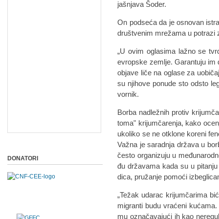
ja­šnja­va Šo­der.
On pod­se­ća da je osno­van is­tra­ži­
dru­štve­nim mre­ža­ma u po­tra­zi 
„U ovim ogla­si­ma la­žno se tvr­d
evrop­ske ze­mlje. Ga­ran­tu­ju im 
ob­ja­ve li­če na ogla­se za uobi­ča­j
su nji­ho­ve po­nu­de sto od­sto l
vor­nik.
Bor­ba nad­le­žnih pr­o­tiv kri­jum­č
to­ma" kri­jum­ča­re­nja, ka­ko oce­
uko­li­ko se ne ot­klo­ne ko­re­ni fe­no
Va­žna je sa­rad­nja dr­ža­va u bor­bi 
če­sto orga­ni­zu­ju u me­đu­na­rod­n
DONATORI
đu dr­ža­va­ma ka­da su u pi­ta­nju pr­
di­ca, pru­ža­nje po­mo­ći iz­be­gli­ca
„Te­žak uda­rac kri­jum­ča­ri­ma bi­će
mi­gran­ti bu­du vra­će­ni ku­ća­
mu ozna­ča­va­ju­ći ih kao ne­re­gu­