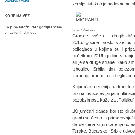
Početna strana
zemlje, istakao je nedavno na sk
KO JE NA VEZI
Ko je na mreži: 1947 gostiju i nema
Foto D.Žarković
prijavljenih članova
Granice, naše ali i drugih drž
2015. godine prošlo više od m
policajaca u kojima su i prip
početkom 2016. godine smanjen 
ali je sa druge strane, kako s
izbeglice Srbija, tim potez
zarađuju milione na izbeglicama
Kri­jum­ča­ri de­ce­ni­ja­ma ko­ri­ste
br­zi­na us­po­sta­vlja­nja mul­ti­na
bez­ob­zir­nost, ka­že za „Po­li­ti­k
„Kri­jum­ča­ri da­nas ko­ri­ste dru
gran­ti­ma če­sto ih pri­mo­ra­va­ju­
da se ce­na kri­jum­ča­re­nja od­ra­
Tur­ske, Bu­gar­ske i Sr­bi­je udvo­