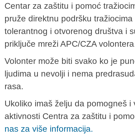
Centar za zaštitu i pomoć tražioci
pruže direktnu podršku tražiocima 
tolerantnog i otvorenog društva i 
priključe mreži APC/CZA volontera
Volonter može biti svako ko je pu
ljudima u nevolji i nema predrasuda
rasa.
Ukoliko imaš želju da pomogneš i 
aktivnosti Centra za zaštitu i po
nas za više informacija.