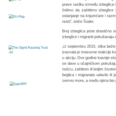
pra­ve raz­li­ku iz­me­đu iz­be­gli­ca
že­li­mo da za­šti­ti­mo iz­be­gli­c
osla­nja­nje na kri­jum­ča­re i raz­m
no­sti", is­ti­če Šo­der.
Br­oj iz­be­gli­ca je­ste dra­stič­no
iz­be­gli­ce i mi­gran­ti po­ku­ša­va­ju
„U sep­tem­bru 2015. sli­ka be­ži­vot­
iza­zva­la je ma­sov­ne re­ak­ci­je k
u ak­ci­ju. Dve go­di­ne ka­sni­je sto
se da­ve u očaj­nič­kom po­ku­ša­j
no­šću, za­šti­tom ili bo­ljim ži­vo
be­gli­ca i mi­gra­na­ta uda­vi­lo il
zem­no mo­re, a me­đu nji­ma bio je 