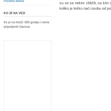
Početna strana
su se sa nekim zbližili, sa kim d
koliko je teško naći osobu od p
KO JE NA VEZI
Ko je na mreži: 890 gostiju i nema
prijavljenih članova