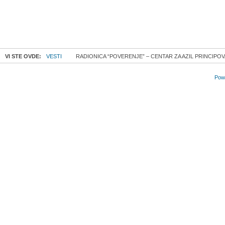
VI STE OVDE:
VESTI
RADIONICA “POVERENJE” – CENTAR ZA AZIL PRINCIPO
Powe