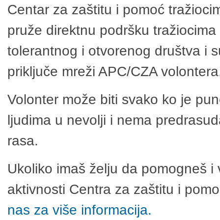
Centar za zaštitu i pomoć tražioci
pruže direktnu podršku tražiocima 
tolerantnog i otvorenog društva i 
priključe mreži APC/CZA volontera
Volonter može biti svako ko je pu
ljudima u nevolji i nema predrasuda
rasa.
Ukoliko imaš želju da pomogneš i 
aktivnosti Centra za zaštitu i po
nas za više informacija.