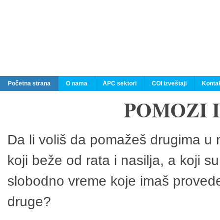
Početna strana
O nama
APC sektori
COI izveštaji
Konta
POMOZI 
Da li voliš da pomažeš drugima u n
koji beže od rata i nasilja, a koji 
slobodno vreme koje imaš provedeš
druge?