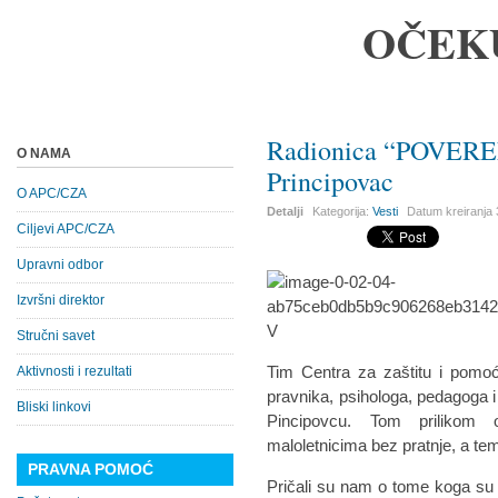
OČEK
Radionica “POVEREN
O NAMA
Principovac
O APC/CZA
Detalji
Kategorija:
Vesti
Datum kreiranja
Ciljevi APC/CZA
Upravni odbor
Izvršni direktor
Stručni savet
Tim Centra za zaštitu i pomoć
Aktivnosti i rezultati
pravnika, psihologa, pedagoga i 
Bliski linkovi
Pincipovcu. Tom prilikom o
maloletnicima bez pratnje, a te
PRAVNA POMOĆ
Pričali su nam o tome koga su up