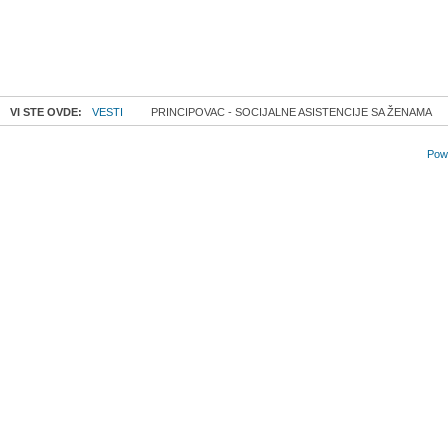
VI STE OVDE:
VESTI
PRINCIPOVAC - SOCIJALNE ASISTENCIJE SA ŽENAMA
Powe