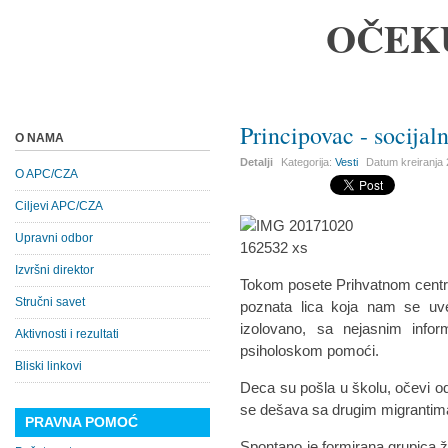
OČEK
Principovac - socijal
O NAMA
Detalji
Kategorija:
Vesti
Datum kreiranja
O APC/CZA
Ciljevi APC/CZA
Upravni odbor
Izvršni direktor
Tokom posete Prihvatnom centr
Stručni savet
poznata lica koja nam se uv
izolovano, sa nejasnim info
Aktivnosti i rezultati
psiholoskom pomoći.
Bliski linkovi
Deca su pošla u školu, očevi od
se dešava sa drugim migrantim
PRAVNA POMOĆ
Spontano je formirana grupica 