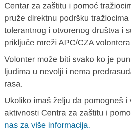
Centar za zaštitu i pomoć tražioci
pruže direktnu podršku tražiocima 
tolerantnog i otvorenog društva i 
priključe mreži APC/CZA volontera
Volonter može biti svako ko je pu
ljudima u nevolji i nema predrasuda
rasa.
Ukoliko imaš želju da pomogneš i 
aktivnosti Centra za zaštitu i po
nas za više informacija.