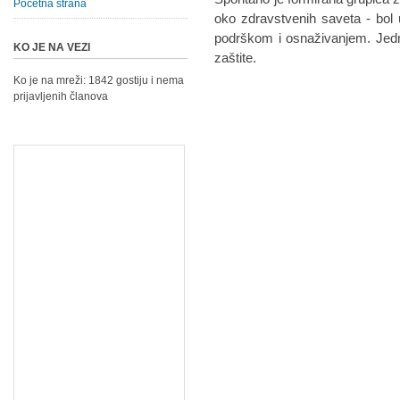
Početna strana
oko zdravstvenih saveta - bol 
podrškom i osnaživanjem. Jedn
KO JE NA VEZI
zaštite.
Ko je na mreži: 1842 gostiju i nema
prijavljenih članova