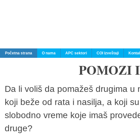
Početna strana
O nama
APC sektori
COI izveštaji
Konta
POMOZI 
Da li voliš da pomažeš drugima u n
koji beže od rata i nasilja, a koji 
slobodno vreme koje imaš provedeš
druge?