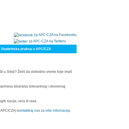
APC-CZA na Facebooku
APC-CZA na Twitteru
Studentska praksa u APC/CZA
šli u Srbiji? Želiš da slobodno vreme koje imaš
oprinesu stvaranju tolerantnog i otvorenog
h nacija, vera ili rasa.
a (APC/CZA)
kontaktiraj nas za više informacija.