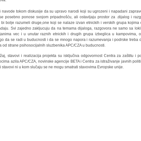
ova.
 navode tokom diskusije da su upravo narodi koji su ugrozeni i napadani zaprav
 se posebno ponose svojom pripadnošću, ali ostavljaju prostor za .dijalog i razg
 bi bolje razumeli druge,one koji se nalaze izvan etnickih i verskih grupa kojima 
adaju. Svi zajedno zakljucuju da na temama dijaloga, razgovora ne samo sa lok
janima vec i u unutar raznih etnickih i drugih grupa izbeglica u kampovima, o
o da se radi u buducnosti i da se mnogo napora i razumevanja i podrske treba 
a od strane psihosocijalnih sluzbenika APC/CZA u buducnosti.
žaj, stavovi i realizacija projekta su isključiva odgovornost Centra za zaštitu i 
iocima azila APC/CZA, novinske agencije BETA i Centra za istraživanje javnih politi
ti stavovi ni u kom slučaju se ne mogu smatrati stavovima Evropske unije.