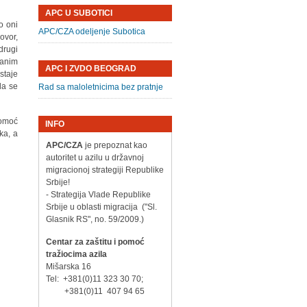
APC U SUBOTICI
o oni
APC/CZA odeljenje Subotica
ovor,
drugi
lanim
APC I ZVDO BEOGRAD
staje
da se
Rad sa maloletnicima bez pratnje
pomoć
INFO
ka, a
APC/CZA
je prepoznat kao
autoritet u azilu u državnoj
migracionoj strategiji Republike
Srbije!
- Strategija Vlade Republike
Srbije u oblasti migracija ("Sl.
Glasnik RS", no. 59/2009.)
Centar za zaštitu i pomoć
tražiocima azila
Mišarska 16
Tel: +381(0)11 323 30 70;
+381(0)11 407 94 65