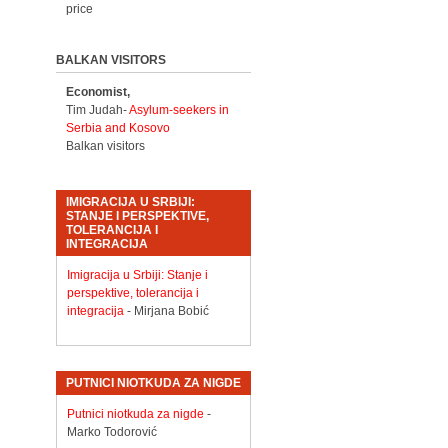
price
BALKAN VISITORS
Economist,
Tim Judah-
Asylum-seekers in
Serbia and Kosovo
Balkan visitors
IMIGRACIJA U SRBIJI:
STANJE I PERSPEKTIVE,
TOLERANCIJA I
INTEGRACIJA
Imigracija u Srbiji: Stanje i
perspektive, tolerancija i
integracija
- Mirjana Bobić
PUTNICI NIOTKUDA ZA NIGDE
Putnici niotkuda za nigde
-
Marko Todorović