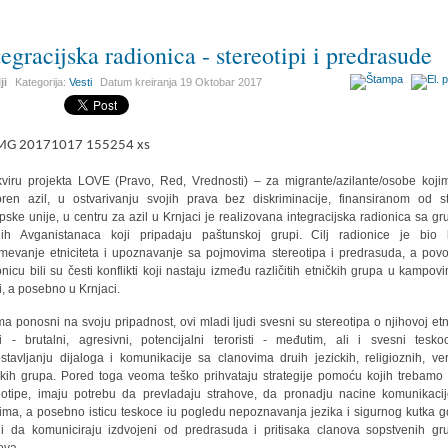
tegracijska radionica - stereotipi i predrasude
ji
Kategorija:
Vesti
Datum kreiranja
19 Oktobar 2017
viru projekta LOVE (Pravo, Red, Vrednosti) – za migrante/azilante/osobe koji
ren azil, u ostvarivanju svojih prava bez diskriminacije, finansiranom od s
pske unije, u centru za azil u Krnjaci je realizovana integracijska radionica sa g
ih Avganistanaca koji pripadaju paštunskoj grupi. Cilj radionice je bio 
mevanje etniciteta i upoznavanje sa pojmovima stereotipa i predrasuda, a pov
onicu bili su česti konflikti koji nastaju između različitih etničkih grupa u kampov
ji, a posebno u Krnjaci.
a ponosni na svoju pripadnost, ovi mladi ljudi svesni su stereotipa o njihovoj etn
i - brutalni, agresivni, potencijalni teroristi - međutim, ali i svesni tesk
stavljanju dijaloga i komunikacije sa clanovima druih jezickih, religioznih, ver
ckih grupa. Pored toga veoma teško prihvataju strategije pomoću kojih trebamo r
eotipe, imaju potrebu da prevladaju strahove, da pronadju nacine komunikaci
ima, a posebno isticu teskoce iu pogledu nepoznavanja jezika i sigurnog kutka g
i da komuniciraju izdvojeni od predrasuda i pritisaka clanova sopstvenih gr