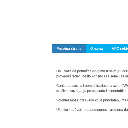
Početna strana
O nama
APC sekto
Da li voliš da pomažeš drugima u nevolji? Želiš
provedeš radeći nešto korisno i za sebe i za 
Centar za zaštitu i pomoć tražiocima azila (AP
društva i suzbijanju predrasuda i ksenofobije 
Volonter može biti svako ko je punoletan, ima 
Ukoliko imaš želju da pomogneš i vremena da s