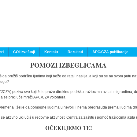
ri
COI izveštaji
Kontakt
Rezultati
APC/CZA publikacije
POMOZI IZBEGLICAMA
 da pružiš podršku ljudima koji beže od rata i nasilja, a koji su se na svom putu na
druge?
C/CZA) poziva sve koji žele pruže direktnu podršku tražiocima azila i migrantima, d
da se priključe mreži APC/CZA volontera.
vremena i želje da pomogne ljudima u nevolji i nema predrasuda prema ljudima drugi
e aktivno uključiš u redovne aktivnosti Centra za zaštitu i pomoć tražiocima azil
OČEKUJEMO TE!