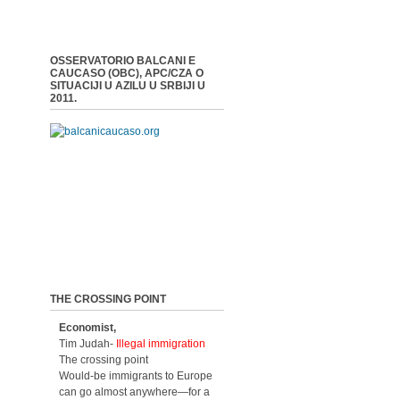
OSSERVATORIO BALCANI E
CAUCASO (OBC), APC/CZA O
SITUACIJI U AZILU U SRBIJI U
2011.
THE CROSSING POINT
Economist,
Tim Judah-
Illegal immigration
The crossing point
Would-be immigrants to Europe
can go almost anywhere—for a