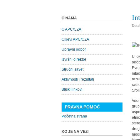
In
O NAMA
Detal
O APC/CZA
Ciljevi APC/CZA
Upravni odbor
U ok
Izvršni direktor
odob
Evro
Stručni savet
mlad
razu
Aktivnosti i rezultati
radi
Bliski linkovi
Srbi
Veom
grup
PRAVNA POMOĆ
uspo
Početna strana
etni
ster
drug
KO JE NA VEZI
mogl