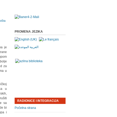
PROMENA JEZIKA
ma je
trane
rupom
bolje
od za
ima u
ičkoj
oca u
skih,
ušiti
RADIONICE I INTEGRACIJA
je sa
de bi
Početna strana
upa i