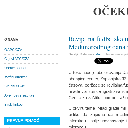
OČEK
Revijalna fudbalska 
O NAMA
Međunarodnog dana 
O APC/CZA
Detalji
Kategorija:
Vesti
Datum kreiranja
Ciljevi APC/CZA
Upravni odbor
U toku nedelje obeležavanja D
Izvršni direktor
shopping center, Zaplanjska 32
časova, održaće se revijalna f
Stručni savet
mlade za koji će igrati zvanič
Aktivnosti i rezultati
Centra za zaštitu i pomoć tražio
Bliski linkovi
U okviru teme "Mladi grade mir",
priliku da zajedno sa mladi
PRAVNA POMOĆ
interakciju, bolje upoznavanje 
toleranciju.