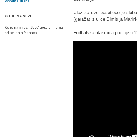
Početna strana
Ulaz za sve posetioce je slobo
KO JE NA VEZI
(garaža) iz ulice Dimitrija Marin
Ko je na mreži: 1507 gostiju i nema
Fudbalska utakmica počinje u 1
prijavljenih članova