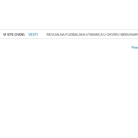
VI STE OVDE:
VESTI
REVIJALNA FUDBALSKA UTAKMICA U OKVIRU MEĐUNA
Powe