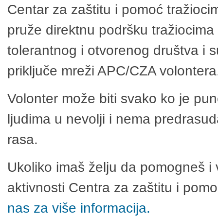
Centar za zaštitu i pomoć tražioci
pruže direktnu podršku tražiocima 
tolerantnog i otvorenog društva i 
priključe mreži APC/CZA volontera
Volonter može biti svako ko je pu
ljudima u nevolji i nema predrasuda
rasa.
Ukoliko imaš želju da pomogneš i 
aktivnosti Centra za zaštitu i po
nas za više informacija.