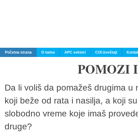
Početna strana
O nama
APC sektori
COI izveštaji
Konta
POMOZI 
Da li voliš da pomažeš drugima u n
koji beže od rata i nasilja, a koji 
slobodno vreme koje imaš provedeš
druge?