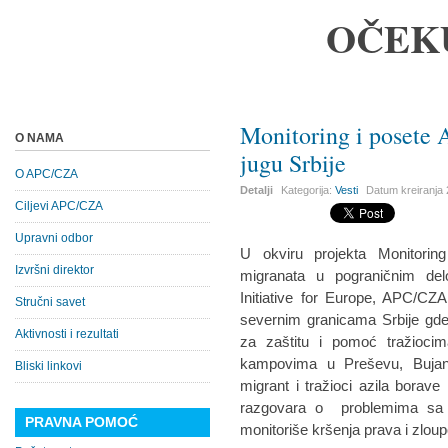
OČEK
Monitoring i poset
O NAMA
jugu Srbije
O APC/CZA
Detalji
Kategorija:
Vesti
Datum kreiranja
Ciljevi APC/CZA
Upravni odbor
U okviru projekta Monitoring
Izvršni direktor
migranata u pograničnim del
Initiative for Europe, APC/CZA 
Stručni savet
severnim granicama Srbije gde 
Aktivnosti i rezultati
za zaštitu i pomoć tražiocim
kampovima u Preševu, Bujano
Bliski linkovi
migrant i tražioci azila borave
razgovara o problemima sa k
PRAVNA POMOĆ
monitoriše kršenja prava i zloup