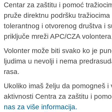
Centar za zaštitu i pomoć tražioci
pruže direktnu podršku tražiocima 
tolerantnog i otvorenog društva i 
priključe mreži APC/CZA volontera
Volonter može biti svako ko je pu
ljudima u nevolji i nema predrasuda
rasa.
Ukoliko imaš želju da pomogneš i 
aktivnosti Centra za zaštitu i po
nas za više informacija.