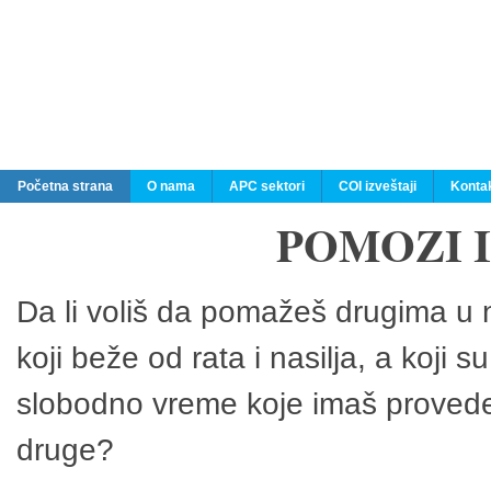
Početna strana
O nama
APC sektori
COI izveštaji
Konta
POMOZI 
Da li voliš da pomažeš drugima u n
koji beže od rata i nasilja, a koji 
slobodno vreme koje imaš provedeš
druge?