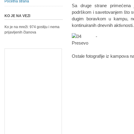
Početna strana
Sa druge strane primećena j
podrškom i savetovanjem što su 
KO JE NA VEZI
dugim boravkom u kampu, nei
kontinuiranih dnevnih aktivnosti.
Ko je na mreži: 974 gostiju i nema
prijavljenih članova
Ostale fotografije iz kampova n