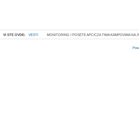
VI STE OVDE:
VESTI
MONITORING I POSETE APC/CZA TIMA KAMPOVIMA NA 
Powe