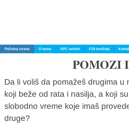
Početna strana
O nama
APC sektori
COI izveštaji
Konta
POMOZI 
Da li voliš da pomažeš drugima u n
koji beže od rata i nasilja, a koji 
slobodno vreme koje imaš provedeš
druge?