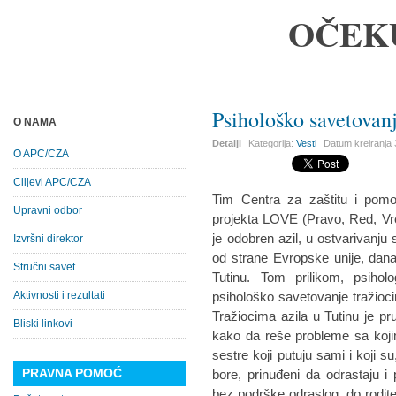
OČEK
Psihološko savetovanj
O NAMA
Detalji
Kategorija:
Vesti
Datum kreiranja
O APC/CZA
Ciljevi APC/CZA
Tim Centra za zaštitu i pomo
Upravni odbor
projekta LOVE (Pravo, Red, Vre
je odobren azil, u ostvarivanju 
Izvršni direktor
od strane Evropske unije, dana
Stručni savet
Tutinu. Tom prilikom, psiho
Aktivnosti i rezultati
psihološko savetovanje tražioci
Tražiocima azila u Tutinu je pr
Bliski linkovi
kako da reše probleme sa koji
sestre koji putuju sami i koji 
PRAVNA POMOĆ
bore, prinuđeni da odrastaju i 
bez podrške odraslog, do rodite