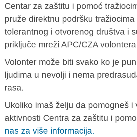
Centar za zaštitu i pomoć tražioci
pruže direktnu podršku tražiocima 
tolerantnog i otvorenog društva i 
priključe mreži APC/CZA volontera
Volonter može biti svako ko je pu
ljudima u nevolji i nema predrasuda
rasa.
Ukoliko imaš želju da pomogneš i 
aktivnosti Centra za zaštitu i po
nas za više informacija.