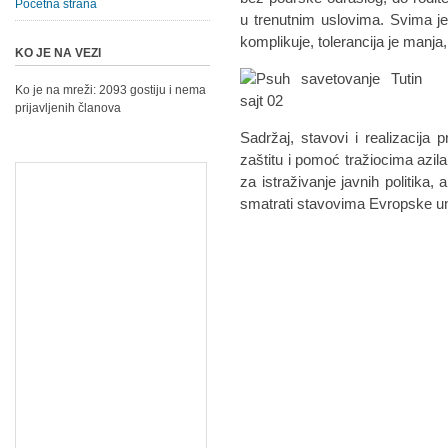
Početna strana
u trenutnim uslovima. Svima je 
komplikuje, tolerancija je manja,
KO JE NA VEZI
Ko je na mreži: 2093 gostiju i nema
prijavljenih članova
Sadržaj, stavovi i realizacija 
zaštitu i pomoć tražiocima azi
za istraživanje javnih politika,
smatrati stavovima Evropske un