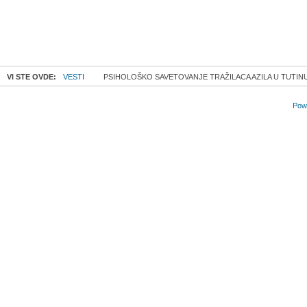
VI STE OVDE:
VESTI
PSIHOLOŠKO SAVETOVANJE TRAŽILACA AZILA U TUTIN
Powe