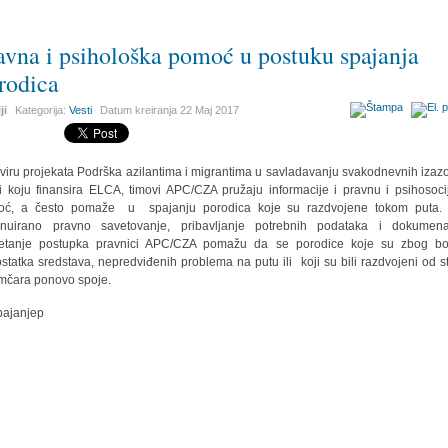
avna i psihološka pomoć u postuku spajanja
rodica
ji
Kategorija:
Vesti
Datum kreiranja
22 Maj 2017
viru projekata Podrška azilantima i migrantima u savladavanju svakodnevnih izaz
ji koju finansira ELCA, timovi APC/CZA pružaju informacije i pravnu i psihosoci
oć, a često pomaže u spajanju porodica koje su razdvojene tokom puta. 
inuirano pravno savetovanje, pribavljanje potrebnih podataka i dokumen
etanje postupka pravnici APC/CZA pomažu da se porodice koje su zbog bol
statka sredstava, nepredviđenih problema na putu ili koji su bili razdvojeni od s
umčara ponovo spoje.