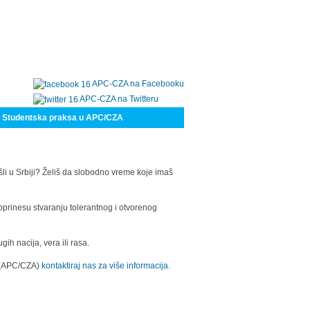
APC-CZA na Facebooku
APC-CZA na Twitteru
Studentska praksa u APC/CZA
šli u Srbiji? Želiš da slobodno vreme koje imaš
oprinesu stvaranju tolerantnog i otvorenog
h nacija, vera ili rasa.
a (APC/CZA)
kontaktiraj nas za više informacija.