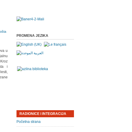
PROMENA JEZIKA
ova u
jalnu
Kroz
ata i
esti,
trane
RADIONICE I INTEGRACIJA
Početna strana