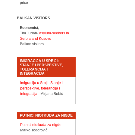
price
BALKAN VISITORS
Economist,
Tim Judah-
Asylum-seekers in
Serbia and Kosovo
Balkan visitors
IMIGRACIJA U SRBIJI:
STANJE I PERSPEKTIVE,
TOLERANCIJA I
INTEGRACIJA
Imigracija u Srbiji: Stanje i
perspektive, tolerancija i
integracija
- Mirjana Bobić
PUTNICI NIOTKUDA ZA NIGDE
Putnici niotkuda za nigde
-
Marko Todorović