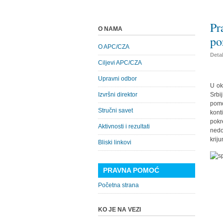
Pr
O NAMA
po
O APC/CZA
Detal
Ciljevi APC/CZA
Upravni odbor
U ok
Izvršni direktor
Srbi
pom
Stručni savet
kont
pokr
Aktivnosti i rezultati
nedo
krij
Bliski linkovi
PRAVNA POMOĆ
Početna strana
KO JE NA VEZI