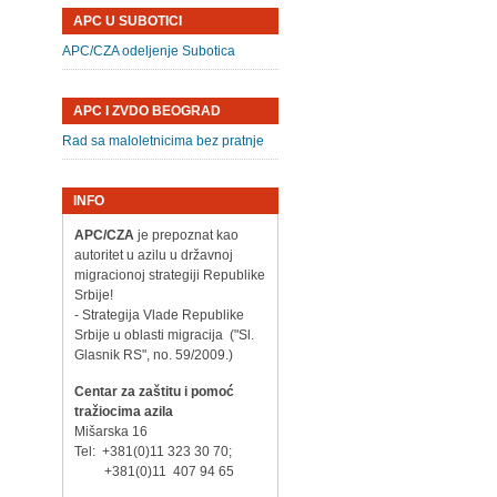
APC U SUBOTICI
APC/CZA odeljenje Subotica
APC I ZVDO BEOGRAD
Rad sa maloletnicima bez pratnje
INFO
APC/CZA
je prepoznat kao
autoritet u azilu u državnoj
migracionoj strategiji Republike
Srbije!
- Strategija Vlade Republike
Srbije u oblasti migracija ("Sl.
Glasnik RS", no. 59/2009.)
Centar za zaštitu i pomoć
tražiocima azila
Mišarska 16
Tel: +381(0)11 323 30 70;
+381(0)11 407 94 65