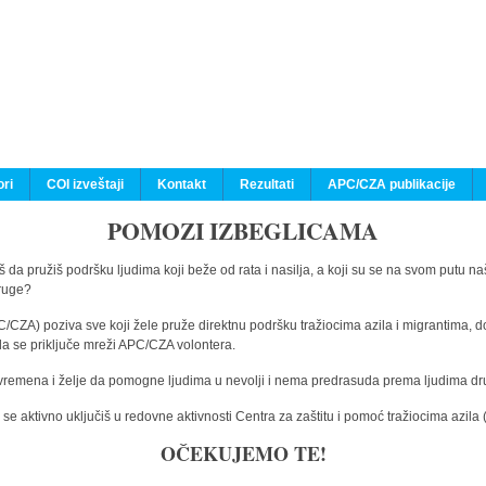
ri
COI izveštaji
Kontakt
Rezultati
APC/CZA publikacije
POMOZI IZBEGLICAMA
 da pružiš podršku ljudima koji beže od rata i nasilja, a koji su se na svom putu na
druge?
C/CZA) poziva sve koji žele pruže direktnu podršku tražiocima azila i migrantima, d
da se priključe mreži APC/CZA volontera.
vremena i želje da pomogne ljudima u nevolji i nema predrasuda prema ljudima drugi
e aktivno uključiš u redovne aktivnosti Centra za zaštitu i pomoć tražiocima azil
OČEKUJEMO TE!