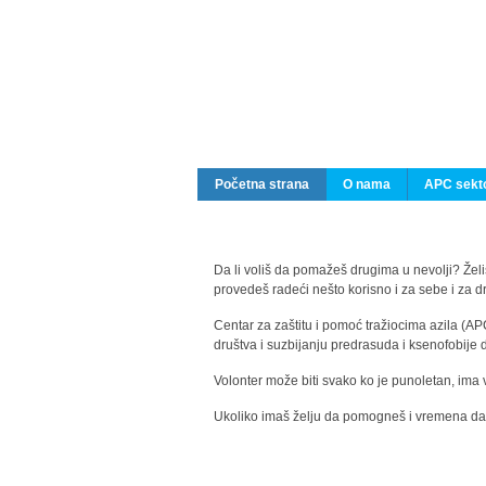
Početna strana
O nama
APC sekto
Da li voliš da pomažeš drugima u nevolji? Želiš
provedeš radeći nešto korisno i za sebe i za 
Centar za zaštitu i pomoć tražiocima azila (AP
društva i suzbijanju predrasuda i ksenofobije 
Volonter može biti svako ko je punoletan, ima 
Ukoliko imaš želju da pomogneš i vremena da s