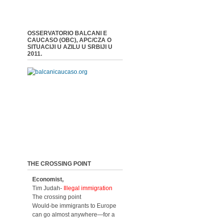
OSSERVATORIO BALCANI E
CAUCASO (OBC), APC/CZA O
SITUACIJI U AZILU U SRBIJI U
2011.
THE CROSSING POINT
Economist,
Tim Judah-
Illegal immigration
The crossing point
Would-be immigrants to Europe
can go almost anywhere—for a