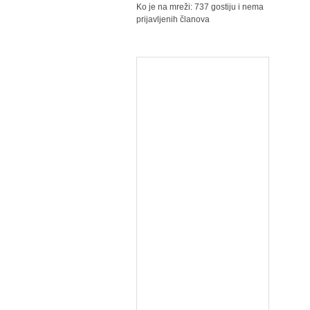
Ko je na mreži: 737 gostiju i nema
prijavljenih članova