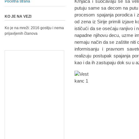
Krnjača i suočavaju se sa vel
Početna strana
putuju same sa decom na putu do
procesom spajanja porodica i z
KO JE NA VEZI
od zena iz Sirije primili izjave
Ko je na mreži: 2016 gostiju i nema
ističući da se osećaju ranjivo 
prijavljenih članova
napadne njihovu decu, uzme im no
nemaju način da se zaštite niti 
informisanju i pravnom savet
realizuju postupak spajanja p
kao i da ih zastupaju dok su u a