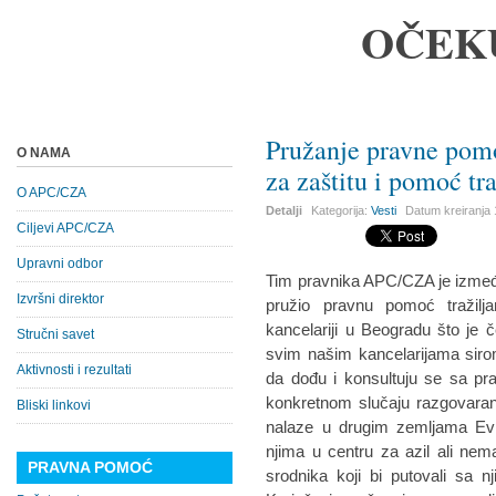
OČEK
Pružanje pravne pomo
O NAMA
za zaštitu i pomoć tr
O APC/CZA
Detalji
Kategorija:
Vesti
Datum kreiranja
Ciljevi APC/CZA
Upravni odbor
Tim pravnika APC/CZA je između
Izvršni direktor
pružio pravnu pomoć tražilja
kancelariji u Beogradu što je 
Stručni savet
svim našim kancelarijama siro
Aktivnosti i rezultati
da dođu i konsultuju se sa pr
konkretnom slučaju razgovarano
Bliski linkovi
nalaze u drugim zemljama Ev
njima u centru za azil ali ne
PRAVNA POMOĆ
srodnika koji bi putovali s