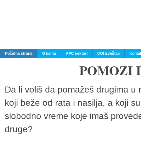
Početna strana
O nama
APC sektori
COI izveštaji
Konta
POMOZI 
Da li voliš da pomažeš drugima u n
koji beže od rata i nasilja, a koji 
slobodno vreme koje imaš provedeš
druge?