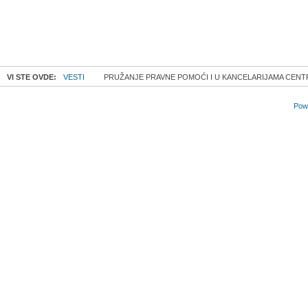
VI STE OVDE:
VESTI
PRUŽANJE PRAVNE POMOĆI I U KANCELARIJAMA CENTRA
Powe