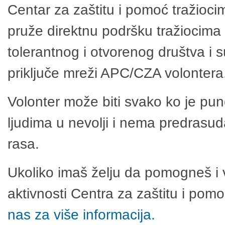
Centar za zaštitu i pomoć tražioci
pruže direktnu podršku tražiocima 
tolerantnog i otvorenog društva i 
priključe mreži APC/CZA volontera
Volonter može biti svako ko je pu
ljudima u nevolji i nema predrasuda
rasa.
Ukoliko imaš želju da pomogneš i 
aktivnosti Centra za zaštitu i po
nas za više informacija.