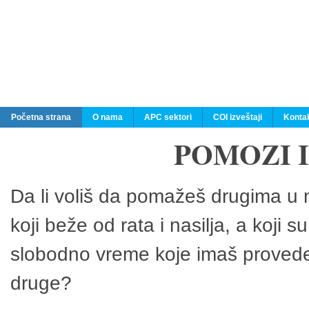
Početna strana
O nama
APC sektori
COI izveštaji
Konta
POMOZI 
Da li voliš da pomažeš drugima u n
koji beže od rata i nasilja, a koji 
slobodno vreme koje imaš provedeš
druge?