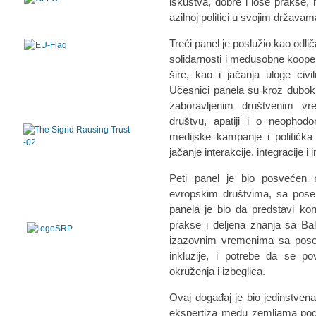
iskustva, dobre i loše prakse,
azilnoj politici u svojim državam
Treći panel je poslužio kao odli
solidarnosti i međusobne kooper
šire, kao i jačanja uloge civi
Učesnici panela su kroz duboku
zaboravljenim društvenim vr
društvu, apatiji i o neophodo
medijske kampanje i politička
jačanje interakcije, integracije i
Peti panel je bio posvećen n
evropskim društvima, sa posebn
panela je bio da predstavi kon
prakse i deljena znanja sa B
izazovnim vremenima sa poseb
inkluzije, i potrebe da se po
okruženja i izbeglica.
Ovaj događaj je bio jedinstvena
ekspertiza među zemljama pogo