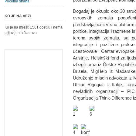
Početna strana
Događaj je okupio oko 30 struč
KO JE NA VEZI
evropskih zemalja pogođen
predstavljajući izvrsnu platfor
Ko je na mreži: 1561 gostiju i nema
politike, integracija i razmene 
prijavljenih članova
terena svojih zemalja, sa p
integracije i pozitivne prakse
učestvovale : Centar evropske ini
Austrije, Helsinški fond za lju
izbeglicama iz Češke Republike,
Brisela, MigHelp iz Mađarske
Udruženje mladih advokata iz M
Ufficio Rigugiati iz Italije, Le
nevladinih organizacij – PIC
Organizacija Think-Difference iz 