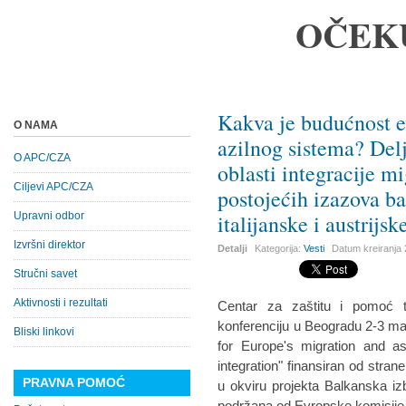
OČEK
Kakva je budućnost 
O NAMA
azilnog sistema? Delj
O APC/CZA
oblasti integracije m
Ciljevi APC/CZA
postojećih izazova b
Upravni odbor
italijanske i austrij
Izvršni direktor
Detalji
Kategorija:
Vesti
Datum kreiranja
Stručni savet
Aktivnosti i rezultati
Centar za zaštitu i pomoć t
konferenciju u Beogradu 2-3 ma
Bliski linkovi
for Europe's migration and a
integration" finansiran od stran
PRAVNA POMOĆ
u okviru projekta Balkanska iz
podržana od Evropske komisije –