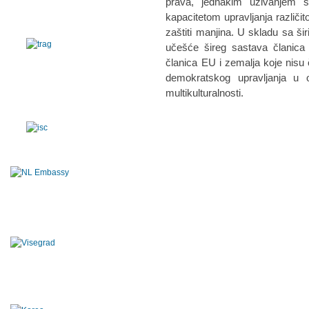
prava, jednakim uživanjem so
kapacitetom upravljanja različit
zaštiti manjina. U skladu sa šir
učešće šireg sastava članica 
članica EU i zemalja koje nisu č
demokratskog upravljanja u 
multikulturalnosti.