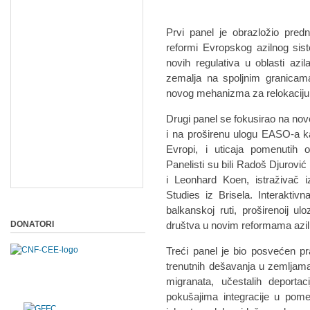
Prvi panel je obrazložio predn
reformi Evropskog azilnog sis
novih regulativa u oblasti azi
zemalja na spoljnim granica
novog mehanizma za relokaciju 
Drugi panel se fokusirao na no
i na proširenu ulogu EASO-a k
Evropi, i uticaja pomenutih 
Panelisti su bili Radoš Djurović
i Leonhard Koen, istraživač i
Studies iz Brisela. Interaktiv
balkanskoj ruti, proširenoij ul
DONATORI
društva u novim reformama azil
Treći panel je bio posvećen pr
trenutnih dešavanja u zemljama n
migranata, učestalih deportac
pokušajima integracije u pome