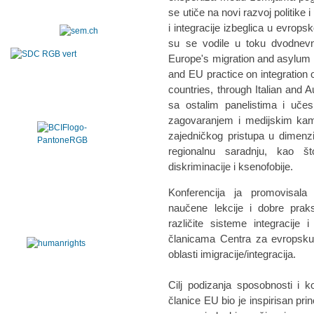
se utiče na novi razvoj politike i
i integracije izbeglica u evrops
su se vodile u toku dvodnevne
Europe's migration and asylum 
and EU practice on integration 
countries, through Italian and 
sa ostalim panelistima i učes
zagovaranjem i medijskim kam
zajedničkog pristupa u dimenz
regionalnu saradnju, kao št
diskriminacije i ksenofobije.
Konferencija ja promovisala 
naučene lekcije i dobre praks
različite sisteme integracije
članicama Centra za evropsku i
oblasti imigracije/integracija.
Cilj podizanja sposobnosti i 
članice EU bio je inspirisan prin