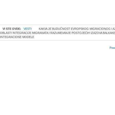
VI STE OVDE:
VESTI
KAKVA JE BUDUĆNOST EVROPSKOG MIGRACIONOG I AZ
OBLASTI INTEGRACIJE MIGRANATA I RAZUMEVANJE POSTOJEĆIH IZAZOVA BALKANSK
INTEGRACIONE MODELE
Powe