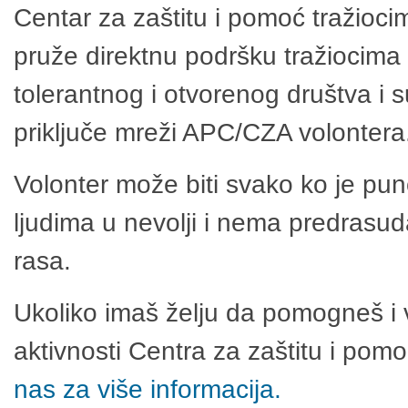
Centar za zaštitu i pomoć tražioci
pruže direktnu podršku tražiocima 
tolerantnog i otvorenog društva i 
priključe mreži APC/CZA volontera
Volonter može biti svako ko je pu
ljudima u nevolji i nema predrasuda
rasa.
Ukoliko imaš želju da pomogneš i 
aktivnosti Centra za zaštitu i po
nas za više informacija.