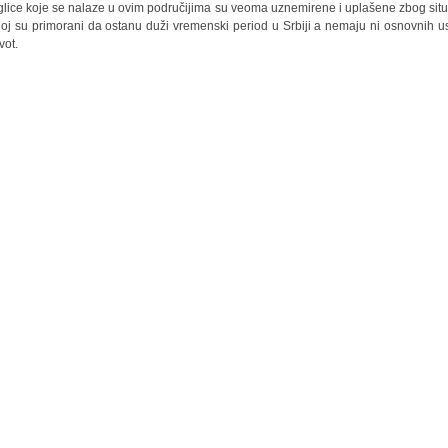
glice koje se nalaze u ovim područijima su veoma uznemirene i uplašene zbog situ
joj su primorani da ostanu duži vremenski period u Srbiji a nemaju ni osnovnih u
vot.