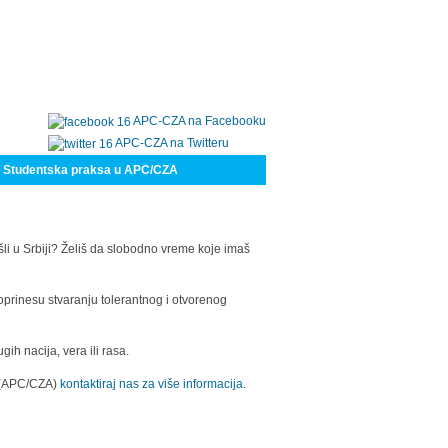
APC-CZA na Facebooku
APC-CZA na Twitteru
Studentska praksa u APC/CZA
šli u Srbiji? Želiš da slobodno vreme koje imaš
oprinesu stvaranju tolerantnog i otvorenog
h nacija, vera ili rasa.
a (APC/CZA)
kontaktiraj nas za više informacija.