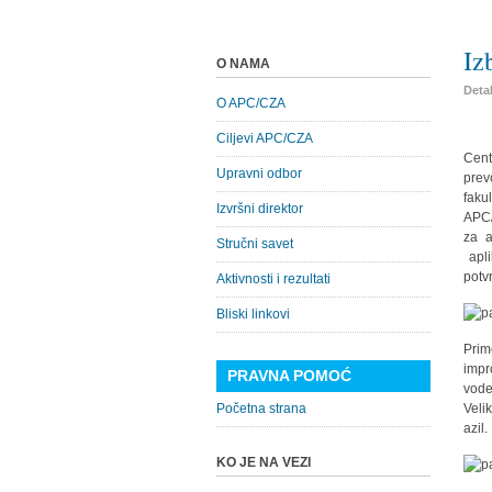
Iz
O NAMA
Detal
O APC/CZA
Ciljevi APC/CZA
Cen
Upravni odbor
pre
faku
Izvršni direktor
APC/
za a
Stručni savet
apli
potv
Aktivnosti i rezultati
Bliski linkovi
Prim
impr
PRAVNA POMOĆ
vode
Početna strana
Veli
azil.
KO JE NA VEZI