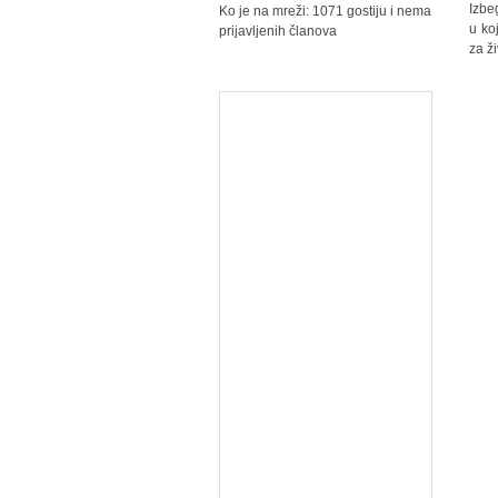
Izbe
Ko je na mreži: 1071 gostiju i nema
u ko
prijavljenih članova
za ži