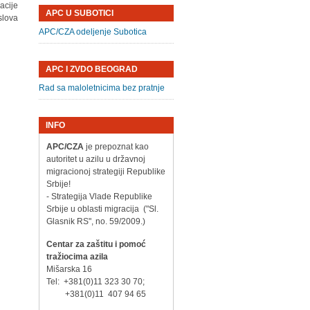
acije
APC U SUBOTICI
slova
APC/CZA odeljenje Subotica
APC I ZVDO BEOGRAD
Rad sa maloletnicima bez pratnje
INFO
APC/CZA
je prepoznat kao
autoritet u azilu u državnoj
migracionoj strategiji Republike
Srbije!
- Strategija Vlade Republike
Srbije u oblasti migracija ("Sl.
Glasnik RS", no. 59/2009.)
Centar za zaštitu i pomoć
tražiocima azila
Mišarska 16
Tel: +381(0)11 323 30 70;
+381(0)11 407 94 65