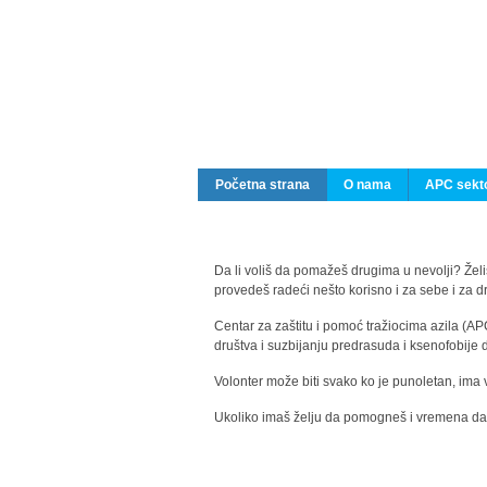
Početna strana
O nama
APC sekto
Da li voliš da pomažeš drugima u nevolji? Želiš
provedeš radeći nešto korisno i za sebe i za 
Centar za zaštitu i pomoć tražiocima azila (AP
društva i suzbijanju predrasuda i ksenofobije 
Volonter može biti svako ko je punoletan, ima 
Ukoliko imaš želju da pomogneš i vremena da s