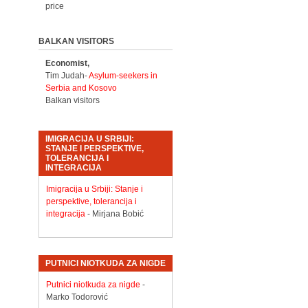
price
BALKAN VISITORS
Economist,
Tim Judah-
Asylum-seekers in
Serbia and Kosovo
Balkan visitors
IMIGRACIJA U SRBIJI:
STANJE I PERSPEKTIVE,
TOLERANCIJA I
INTEGRACIJA
Imigracija u Srbiji: Stanje i
perspektive, tolerancija i
integracija
- Mirjana Bobić
PUTNICI NIOTKUDA ZA NIGDE
Putnici niotkuda za nigde
-
Marko Todorović