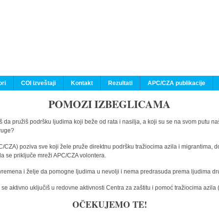
ri
COI izveštaji
Kontakt
Rezultati
APC/CZA publikacije
POMOZI IZBEGLICAMA
 da pružiš podršku ljudima koji beže od rata i nasilja, a koji su se na svom putu na
druge?
C/CZA) poziva sve koji žele pruže direktnu podršku tražiocima azila i migrantima, d
da se priključe mreži APC/CZA volontera.
vremena i želje da pomogne ljudima u nevolji i nema predrasuda prema ljudima drugi
e aktivno uključiš u redovne aktivnosti Centra za zaštitu i pomoć tražiocima azil
OČEKUJEMO TE!