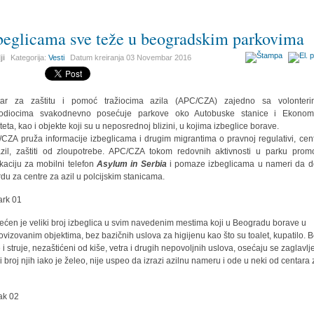
beglicama sve teže u beogradskim parkovima
ji
Kategorija:
Vesti
Datum kreiranja
03 Novembar 2016
tar za zaštitu i pomoć tražiocima azila (APC/CZA) zajedno sa volonteri
vodiocima svakodnevno posećuje parkove oko Autobuske stanice i Ekonom
lteta, kao i objekte koji su u neposrednoj blizini, u kojima izbeglice borave.
CZA pruža informacije izbeglicama i drugim migrantima o pravnoj regulativi, cen
zil, zaštiti od zloupotrebe. APC/CZA tokom redovnih aktivnosti u parku prom
kaciju za mobilni telefon
Asylum in Serbia
i pomaze izbeglicama u nameri da d
rdu za centre za azil u polcijskim stanicama.
ećen je veliki broj izbeglica u svim navedenim mestima koji u Beogradu borave u
ovizovanim objektima, bez bazičnih uslova za higijenu kao što su toalet, kupatilo. 
 i struje, nezaštićeni od kiše, vetra i drugih nepovoljnih uslova, osećaju se zaglavlj
ki broj njih iako je želeo, nije uspeo da izrazi azilnu nameru i ode u neki od centara 