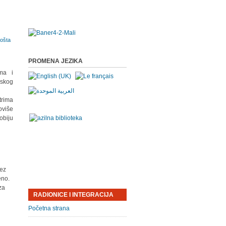
PROMENA JEZIKA
ma i
skog
trima
oviše
obiju
Bez
eno.
za
RADIONICE I INTEGRACIJA
Početna strana