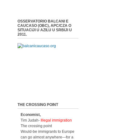
OSSERVATORIO BALCANI E
CAUCASO (OBC), APC/CZA O
SITUACIJI U AZILU U SRBIJI U
2011.
THE CROSSING POINT
Economist,
Tim Judah-
Illegal immigration
The crossing point
Would-be immigrants to Europe
can go almost anywhere—for a