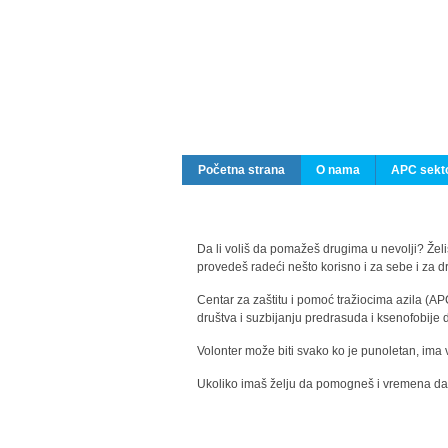
Početna strana
O nama
APC sekto
Da li voliš da pomažeš drugima u nevolji? Želiš
provedeš radeći nešto korisno i za sebe i za 
Centar za zaštitu i pomoć tražiocima azila (AP
društva i suzbijanju predrasuda i ksenofobije 
Volonter može biti svako ko je punoletan, ima 
Ukoliko imaš želju da pomogneš i vremena da s