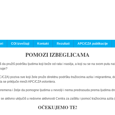
ri
COI izveštaji
Kontakt
Rezultati
APC/CZA publikacije
POMOZI IZBEGLICAMA
 da pružiš podršku ljudima koji beže od rata i nasilja, a koji su se na svom putu na
druge?
C/CZA) poziva sve koji žele pruže direktnu podršku tražiocima azila i migrantima, d
da se priključe mreži APC/CZA volontera.
vremena i želje da pomogne ljudima u nevolji i nema predrasuda prema ljudima drugi
e aktivno uključiš u redovne aktivnosti Centra za zaštitu i pomoć tražiocima azil
OČEKUJEMO TE!