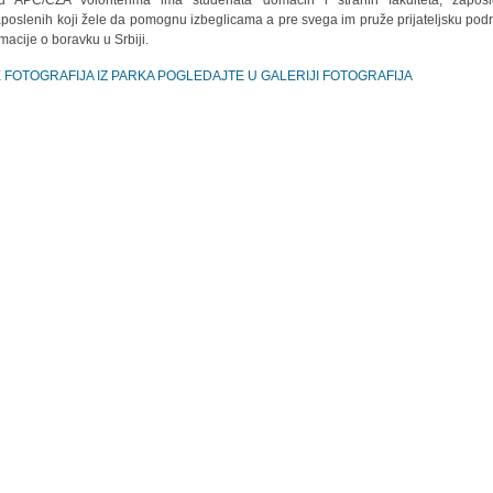
 APC/CZA volonterima ima studenata domaćih i stranih fakulteta, zaposl
poslenih koji žele da pomognu izbeglicama a pre svega im pruže prijateljsku podr
rmacije o boravku u Srbiji.
E FOTOGRAFIJA IZ PARKA POGLEDAJTE U GALERIJI FOTOGRAFIJA