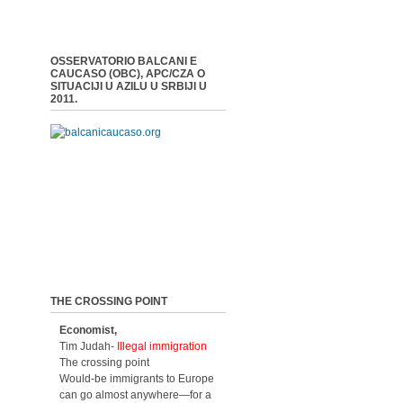
OSSERVATORIO BALCANI E
CAUCASO (OBC), APC/CZA O
SITUACIJI U AZILU U SRBIJI U
2011.
THE CROSSING POINT
Economist,
Tim Judah-
Illegal immigration
The crossing point
Would-be immigrants to Europe
can go almost anywhere—for a