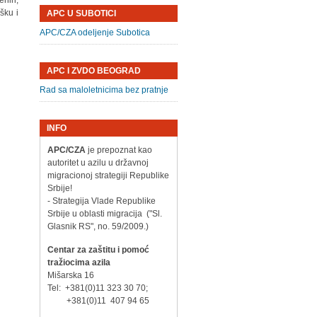
enih,
šku i
APC U SUBOTICI
APC/CZA odeljenje Subotica
APC I ZVDO BEOGRAD
Rad sa maloletnicima bez pratnje
INFO
APC/CZA
je prepoznat kao
autoritet u azilu u državnoj
migracionoj strategiji Republike
Srbije!
- Strategija Vlade Republike
Srbije u oblasti migracija ("Sl.
Glasnik RS", no. 59/2009.)
Centar za zaštitu i pomoć
tražiocima azila
Mišarska 16
Tel: +381(0)11 323 30 70;
+381(0)11 407 94 65