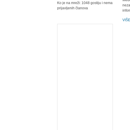
Među
Ko je na mreži: 1048 gostiju i nema
neza
prijavljenih članova
info
VIŠ