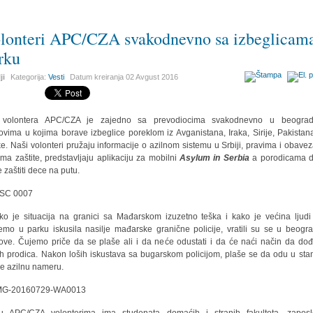
lonteri APC/CZA svakodnevno sa izbeglicam
rku
ji
Kategorija:
Vesti
Datum kreiranja
02 Avgust 2016
 volontera APC/CZA je zajedno sa prevodiocima svakodnevno u beograd
ovima u kojima borave izbeglice poreklom iz Avganistana, Iraka, Sirije, Pakistana
e. Naši volonteri pružaju informacije o azilnom sistemu u Srbiji, pravima i obave
ama zaštite, predstavljaju aplikaciju za mobilni
Asylum in Serbia
a porodicama d
te zaštiti dece na putu.
ko je situacija na granici sa Mađarskom izuzetno teška i kako je većina ljudi
emo u parku iskusila nasilje mađarske granične policije, vratili su se u beogr
ove. Čujemo priče da se plaše ali i da neće odustati i da će naći način da do
ih prodica. Nakon loših iskustava sa bugarskom policijom, plaše se da odu u stan
ze azilnu nameru.