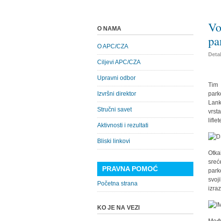
Vo
O NAMA
pa
O APC/CZA
Detal
Ciljevi APC/CZA
Upravni odbor
Tim
Izvršni direktor
park
Lank
Stručni savet
vrst
lifle
Aktivnosti i rezultati
Bliski linkovi
Otka
sreć
PRAVNA POMOĆ
park
svoj
Početna strana
izra
KO JE NA VEZI