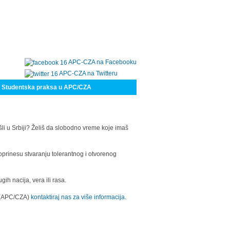
APC-CZA na Facebooku
APC-CZA na Twitteru
Studentska praksa u APC/CZA
šli u Srbiji? Želiš da slobodno vreme koje imaš
oprinesu stvaranju tolerantnog i otvorenog
h nacija, vera ili rasa.
a (APC/CZA)
kontaktiraj nas za više informacija.