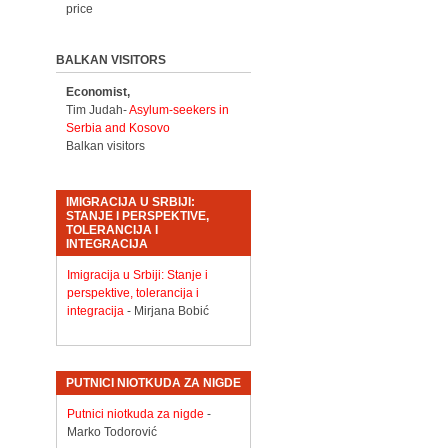
price
BALKAN VISITORS
Economist,
Tim Judah-
Asylum-seekers in
Serbia and Kosovo
Balkan visitors
IMIGRACIJA U SRBIJI:
STANJE I PERSPEKTIVE,
TOLERANCIJA I
INTEGRACIJA
Imigracija u Srbiji: Stanje i
perspektive, tolerancija i
integracija
- Mirjana Bobić
PUTNICI NIOTKUDA ZA NIGDE
Putnici niotkuda za nigde
-
Marko Todorović