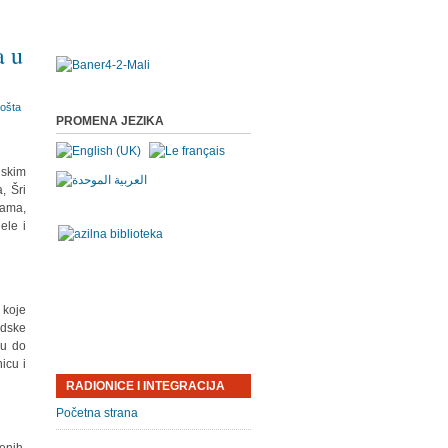
a u
PROMENA JEZIKA
skim
, Šri
zama,
ele i
 koje
adske
đu do
icu i
RADIONICE I INTEGRACIJA
Početna strana