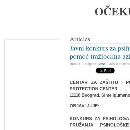
OČEK
Articles
Javni konkurs za psih
pomoć tražiocima az
Détails
Catégorie :
Vesti
Créé le
16 déc
CENTAR ZA ZAŠTITU I P
PROTECTION CENTER
11118 Beograd, Sime Igumano
OBJAVLJUJE:
KONKURS ZA PSIHOLOGA 
PRUŽANJA PSIHOLOŠK