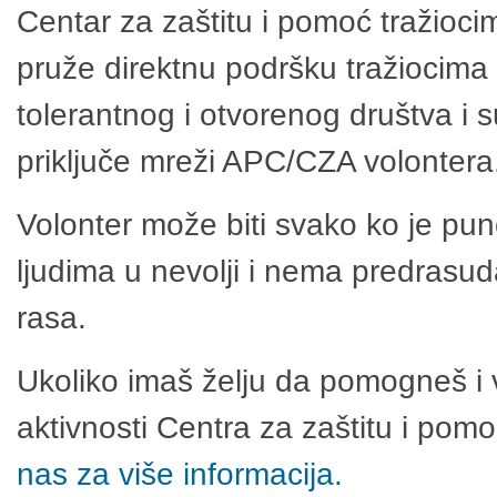
Centar za zaštitu i pomoć tražioci
pruže direktnu podršku tražiocima 
tolerantnog i otvorenog društva i 
priključe mreži APC/CZA volontera
Volonter može biti svako ko je pu
ljudima u nevolji i nema predrasuda
rasa.
Ukoliko imaš želju da pomogneš i 
aktivnosti Centra za zaštitu i po
nas za više informacija.