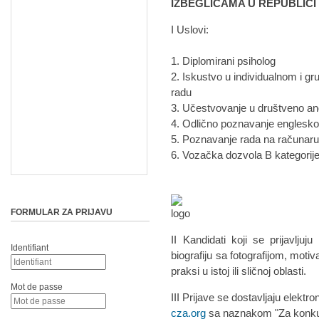
IZBEGLICAMA U REPUBLICI 
I Uslovi:
1. Diplomirani psiholog
2. Iskustvo u individualnom i 
radu
3. Učestvovanje u društveno a
4. Odlično poznavanje englesko
5. Poznavanje rada na računaru 
6. Vozačka dozvola B kategorije
FORMULAR ZA PRIJAVU
II Kandidati koji se prijavlju
Identifiant
biografiju sa fotografijom, moti
praksi u istoj ili sličnoj oblasti.
Mot de passe
III Prijave se dostavljaju elek
cza.org
sa naznakom "Za konku