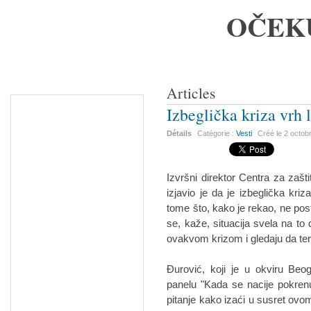
OČEK
Articles
Izbeglička kriza vrh
Détails
Catégorie :
Vesti
Créé le
2 octob
Izvršni direktor Centra za zašt
izjavio je da je izbeglička kr
tome što, kako je rekao, ne pos
se, kaže, situacija svela na t
ovakvom krizom i gledaju da te
Đurović, koji je u okviru Be
panelu "Kada se nacije pokrenu
pitanje kako izaći u susret ovom 