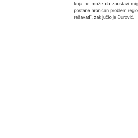
koja ne može da zaustavi migr
postane hroničan problem regio
rešavati", zaključio je Đurović.