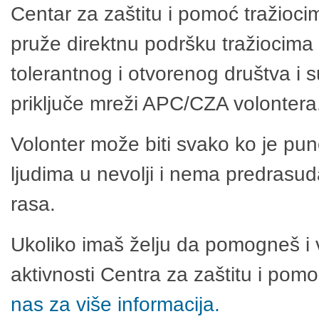
Centar za zaštitu i pomoć tražioci
pruže direktnu podršku tražiocima 
tolerantnog i otvorenog društva i 
priključe mreži APC/CZA volontera
Volonter može biti svako ko je pu
ljudima u nevolji i nema predrasuda
rasa.
Ukoliko imaš želju da pomogneš i 
aktivnosti Centra za zaštitu i po
nas za više informacija.