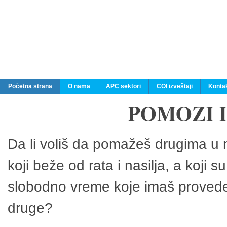
Početna strana
O nama
APC sektori
COI izveštaji
Konta
POMOZI 
Da li voliš da pomažeš drugima u n
koji beže od rata i nasilja, a koji 
slobodno vreme koje imaš provedeš
druge?