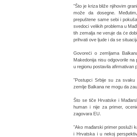
"Što je kriza bliže njihovim gra
može da dosegne. Međutim,
prepuštene same sebi i pokuša
svedoci velikih problema u Mađa
tih zemalja ne veruje da će do
prihvati ove ljude i da se situaci
Govoreći o zemljama Balkana
Makedonija nisu odgovorile na 
u regionu postavila afirmativan 
"Postupci Srbije su za svaku 
zemlje Balkana ne mogu da zaust
Što se tiče Hrvatske i Mađarsk
human i nije za primer, oceni
zagovara EU.
"Ako mađarski primer posluži 
i Hrvatska i u nekoj perspekti