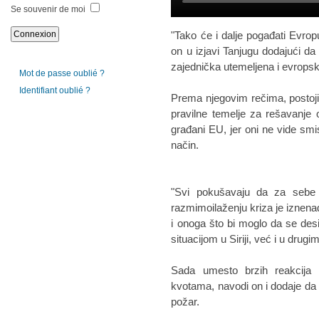
Se souvenir de moi
"Tako će i dalje pogađati Evropu
on u izjavi Tanjugu dodajući da
zajednička utemeljena i evropska
Mot de passe oublié ?
Identifiant oublié ?
Prema njegovim rečima, postoji 
pravilne temelje za rešavanje
građani EU, jer oni ne vide sm
način.
"Svi pokušavaju da za sebe 
razmimoilaženju kriza je iznena
i onoga što bi moglo da se des
situacijom u Siriji, već i u drug
Sada umesto brzih reakcija
kvotama, navodi on i dodaje d
požar.