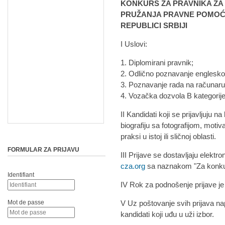
KONKURS ZA PRAVNIKA ZA 
PRUŽANJA PRAVNE POMOĆI 
REPUBLICI SRBIJI
I Uslovi:
1. Diplomirani pravnik;
2. Odlično poznavanje englesko
3. Poznavanje rada na računaru 
4. Vozačka dozvola B kategorije
II Kandidati koji se prijavljuju 
biografiju sa fotografijom, moti
praksi u istoj ili sličnoj oblasti.
FORMULAR ZA PRIJAVU
III Prijave se dostavljaju elek
cza.org
sa naznakom "Za konku
Identifiant
IV Rok za podnošenje prijave je
Mot de passe
V Uz poštovanje svih prijava na
kandidati koji uđu u uži izbor.