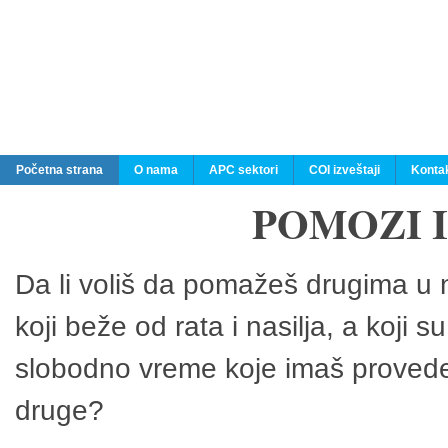
Početna strana
O nama
APC sektori
COI izveštaji
Konta
POMOZI 
Da li voliš da pomažeš drugima u n
koji beže od rata i nasilja, a koji 
slobodno vreme koje imaš provedeš
druge?