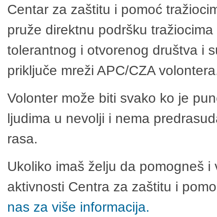
Centar za zaštitu i pomoć tražioci
pruže direktnu podršku tražiocima 
tolerantnog i otvorenog društva i 
priključe mreži APC/CZA volontera
Volonter može biti svako ko je pu
ljudima u nevolji i nema predrasuda
rasa.
Ukoliko imaš želju da pomogneš i 
aktivnosti Centra za zaštitu i po
nas za više informacija.