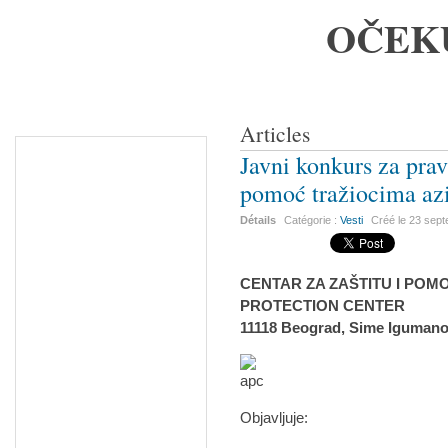
OČEK
Articles
Javni konkurs za prav
pomoć tražiocima az
Détails
Catégorie :
Vesti
Créé le
23 sep
CENTAR ZA ZAŠTITU I POMO
PROTECTION CENTER
11118 Beograd, Sime Igumano
Objavljuje: