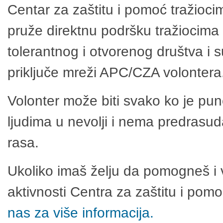
Centar za zaštitu i pomoć tražioci
pruže direktnu podršku tražiocima 
tolerantnog i otvorenog društva i 
priključe mreži APC/CZA volontera
Volonter može biti svako ko je pu
ljudima u nevolji i nema predrasuda
rasa.
Ukoliko imaš želju da pomogneš i 
aktivnosti Centra za zaštitu i po
nas za više informacija.