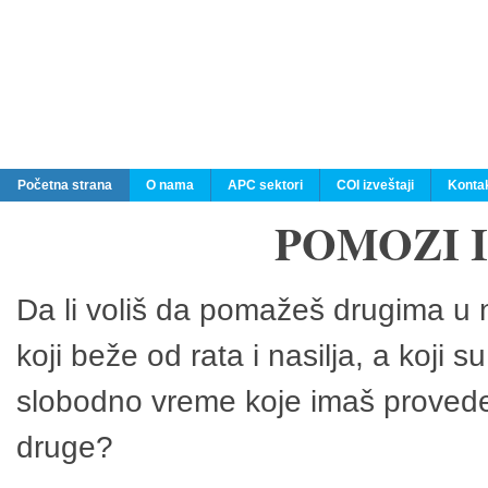
Početna strana
O nama
APC sektori
COI izveštaji
Konta
POMOZI 
Da li voliš da pomažeš drugima u n
koji beže od rata i nasilja, a koji 
slobodno vreme koje imaš provedeš
druge?