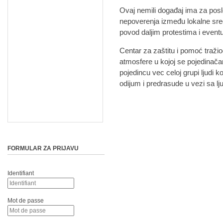
Ovaj nemili događaj ima za posl
nepoverenja između lokalne sredi
povod daljim protestima i even
Centar za zaštitu i pomoć traži
atmosfere u kojoj se pojedinača
pojedincu vec celoj grupi ljudi koj
odijum i predrasude u vezi sa lju
FORMULAR ZA PRIJAVU
Identifiant
Mot de passe