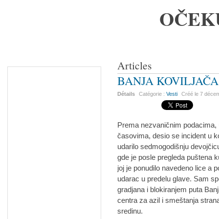
OČEK
Articles
BANJA KOVILJAČA, 
Détails
Catégorie :
Vesti
Créé le
7 déce
Prema nezvaničnim podacima, u
časovima, desio se incident u ko
udarilo sedmogodišnju devojčic
gde je posle pregleda puštena k
joj je ponudilo navedeno lice a p
udarac u predelu glave. Sam spo
gradjana i blokiranjem puta Banj
centra za azil i smeštanja strana
sredinu.