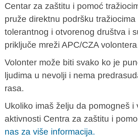
Centar za zaštitu i pomoć tražioci
pruže direktnu podršku tražiocima 
tolerantnog i otvorenog društva i 
priključe mreži APC/CZA volontera
Volonter može biti svako ko je pu
ljudima u nevolji i nema predrasuda
rasa.
Ukoliko imaš želju da pomogneš i 
aktivnosti Centra za zaštitu i po
nas za više informacija.