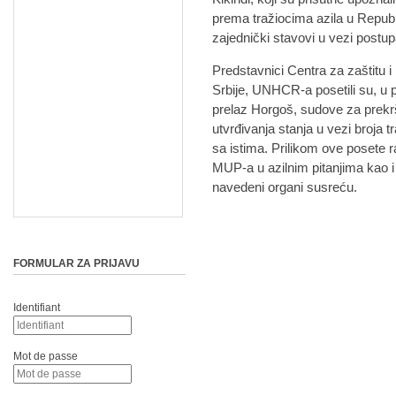
prema tražiocima azila u Republic
zajednički stavovi u vezi postu
Predstavnici Centra za zaštitu 
Srbije, UNHCR-a posetili su, u p
prelaz Horgoš, sudove za prekrša
utvrđivanja stanja u vezi broja t
sa istima. Prilikom ove posete 
MUP-a u azilnim pitanjima kao 
navedeni organi susreću.
FORMULAR ZA PRIJAVU
Identifiant
Mot de passe