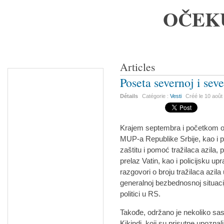
OČEK
Articles
Poseta severnoj i sev
Détails
Catégorie :
Vesti
Créé le
10 août
Krajem septembra i početkom o
MUP-a Republike Srbije, kao i p
zaštitu i pomoć tražilaca azila, 
prelaz Vatin, kao i policijsku up
razgovori o broju tražilaca azil
generalnoj bezbednosnoj situaci
politici u RS.
Takođe, održano je nekoliko sas
Kikindi, koji su prisutne upoz