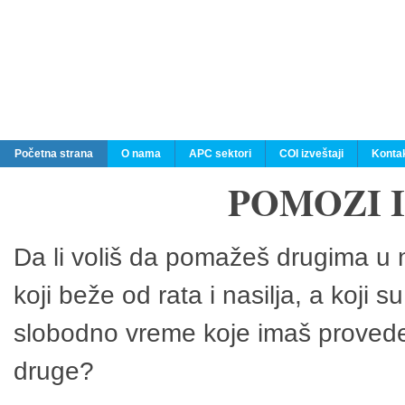
Početna strana
O nama
APC sektori
COI izveštaji
Konta
POMOZI 
Da li voliš da pomažeš drugima u n
koji beže od rata i nasilja, a koji 
slobodno vreme koje imaš provedeš
druge?