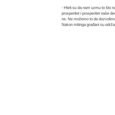
- Hteli su da nam uzmu to što n
prosperitet i prosperitet naše de
ne. Ne možemo to da dozvolimo,
Nakon mitinga građani su održal