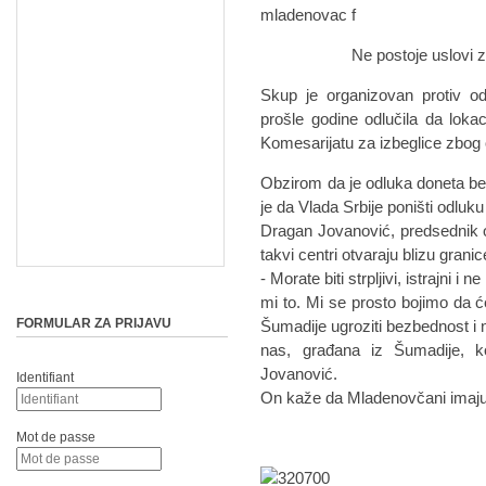
Ne postoje uslovi za Cent
Skup je organizovan protiv od
prošle godine odlučila da loka
Komesarijatu za izbeglice zbog 
Obzirom da je odluka doneta b
je da Vlada Srbije poništi odluku
Dragan Jovanović, predsednik 
takvi centri otvaraju blizu granic
- Morate biti strpljivi, istrajni 
mi to. Mi se prosto bojimo da 
FORMULAR ZA PRIJAVU
Šumadije ugroziti bezbednost i n
nas, građana iz Šumadije, k
Jovanović.
Identifiant
On kaže da Mladenovčani imaju
Mot de passe