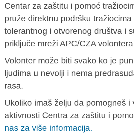
Centar za zaštitu i pomoć tražioci
pruže direktnu podršku tražiocima 
tolerantnog i otvorenog društva i 
priključe mreži APC/CZA volontera
Volonter može biti svako ko je pu
ljudima u nevolji i nema predrasuda
rasa.
Ukoliko imaš želju da pomogneš i 
aktivnosti Centra za zaštitu i po
nas za više informacija.