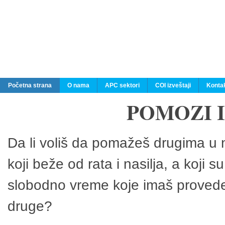
Početna strana
O nama
APC sektori
COI izveštaji
Konta
POMOZI 
Da li voliš da pomažeš drugima u n
koji beže od rata i nasilja, a koji 
slobodno vreme koje imaš provedeš
druge?