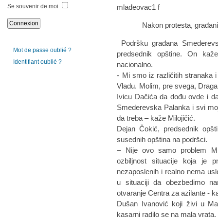
Se souvenir de moi
Nakon protesta, građani su 
Podršku građana Smederevske
Mot de passe oublié ?
predsednik opštine. On kaže 
Identifiant oublié ?
nacionalno.
- Mi smo iz različitih stranaka 
Vladu. Molim, pre svega, Dragan
Ivicu Dačića da dođu ovde i d
Smederevska Palanka i svi moj
da treba – kaže Milojičić.
Dejan Čokić, predsednik opšt
susednih opština na podršci.
– Nije ovo samo problem Ml
ozbiljnost situacije koja j
nezaposlenih i realno nema us
u situaciji da obezbedimo n
otvaranje Centra za azilante - 
Dušan Ivanović koji živi u Ma
kasarni radilo se na mala vrata.