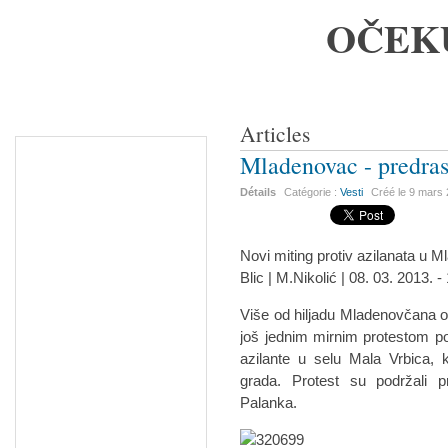
OČEK
Articles
Mladenovac - predras
Détails
Catégorie :
Vesti
Créé le
9 mars
Novi miting protiv azilanata u 
Blic | M.Nikolić | 08. 03. 2013. -
Više od hiljadu Mladenovčana o
još jednim mirnim protestom pok
azilante u selu Mala Vrbica, 
grada. Protest su podržali 
Palanka.