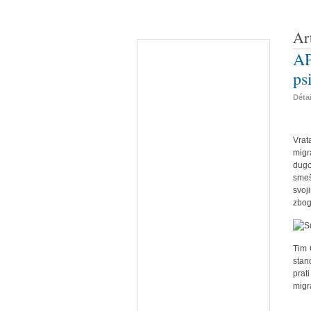
Ar
AP
ps
Déta
Vrat
migr
dugo
smeš
svoj
zbog
Tim 
stan
prat
migr