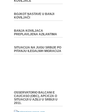
KOVILJAČE
BOJKOT NASTAVE U BANJI
KOVILJAČI
BANJA KOVILJACA
PREPLAVLJENA AZILANTIMA
SITUACIJA NA JUGU SRBIJE PO
PITANJU ILEGALNIH MIGRACIJA
OSSERVATORIO BALCANI E
CAUCASO (OBC), APC/CZA O
SITUACIJI U AZILU U SRBIJI U
2011.