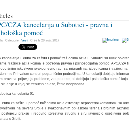
ticles
C/CZA kancelarija u Subotici - pravna i
ihološka pomoć
ils
Catégorie :
Vesti
Créé le
28 août 2017
a kancelarije Centra za zaštitu i pomoć tražiocima azila u Subotici su uvek otvore
ante, tražioce azila kojima je potrebna pravna i psihosocijalna pomoć. APC/CZA t
godišnjim iskustvom svakodnevno radi sa migrantima, izbeglicama i tražiocima 
tenim u Prihvatom centru i pograničnim područjima. U kancelariji dobijaju informac
im pravima, prijavljuju probleme, zloupotrebe, ali dobijaju i psihološku pomoć koja 
 situacije u kojoj se trenutno nalaze, često neophodna.
Centra za zaštitu i pomoć tražiocima azila ostvaruje neposredni kontaktom i sa lok
ovništvom na severu Srbije i svakodnevnim obilaskom terena i brojnim aktivno
i postojeću praksu i redovno izveštava stručnu i širu javnost o osetljivom pol
anata u Srbiji.