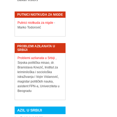
Balkan visitors
PUTNICI NIOTKUDA ZA NIGDE
Putnici niotkuda za nigde
-
Marko Todorović
PROBLEMI AZILANATA U
SRBIJI
Problemi azilanata u Srbiji
,
Srpska politička misao, dr.
Branislava Knezić, Institut za
kriminiloška i sociološka
istraživanja i Vojin Vidanović,
magistar političkih nauka,
asistent FPN-a, Univerziteta u
Beogradu
AZIL U SRBIJI