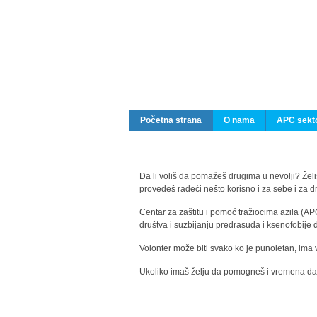
Početna strana
O nama
APC sekto
Da li voliš da pomažeš drugima u nevolji? Želiš
provedeš radeći nešto korisno i za sebe i za 
Centar za zaštitu i pomoć tražiocima azila (AP
društva i suzbijanju predrasuda i ksenofobije 
Volonter može biti svako ko je punoletan, ima 
Ukoliko imaš želju da pomogneš i vremena da s