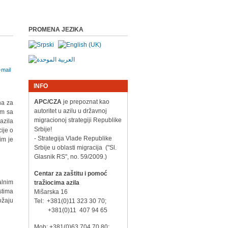
PROMENA JEZIKA
INFO
APC/CZA
je prepoznat kao
na za
autoritet u azilu u državnoj
im sa
migracionoj strategiji Republike
azila
Srbije!
ije o
- Strategija Vlade Republike
im je
Srbije u oblasti migracija ("Sl.
Glasnik RS", no. 59/2009.)
Centar za zaštitu i pomoć
alnim
tražiocima azila
stima
Mišarska 16
ožaju
Tel: +381(0)11 323 30 70;
+381(0)11 407 94 65
Mob: +381(0)63 704 70 80;