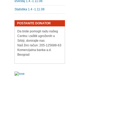
Izveštaj 1.4.-1.11.08.
Statistika 1.4 -1.11.08
POSTANITE DONATOR
Da biste pomogli radu našeg
Centra i zaštiti ugroženih u
Srbiji, donirajte nas.
Naš žiro račun: 205-125688-63
Komercijalna banka a.d.
Beograd