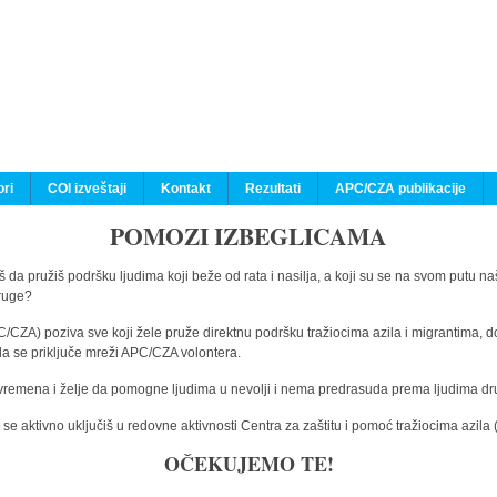
ri
COI izveštaji
Kontakt
Rezultati
APC/CZA publikacije
POMOZI IZBEGLICAMA
 da pružiš podršku ljudima koji beže od rata i nasilja, a koji su se na svom putu na
druge?
C/CZA) poziva sve koji žele pruže direktnu podršku tražiocima azila i migrantima, d
da se priključe mreži APC/CZA volontera.
vremena i želje da pomogne ljudima u nevolji i nema predrasuda prema ljudima drugi
e aktivno uključiš u redovne aktivnosti Centra za zaštitu i pomoć tražiocima azil
OČEKUJEMO TE!