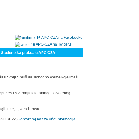
APC-CZA na Facebooku
APC-CZA na Twitteru
Studentska praksa u APC/CZA
šli u Srbiji? Želiš da slobodno vreme koje imaš
oprinesu stvaranju tolerantnog i otvorenog
h nacija, vera ili rasa.
a (APC/CZA)
kontaktiraj nas za više informacija.