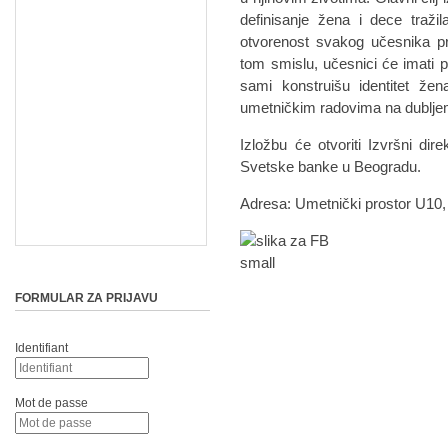
definisanje žena i dece tražil
otvorenost svakog učesnika pr
tom smislu, učesnici će imati p
sami konstruišu identitet ž
umetničkim radovima na dubljem
Izložbu će otvoriti Izvršni d
Svetske banke u Beogradu.
Adresa: Umetnički prostor U10
FORMULAR ZA PRIJAVU
Identifiant
Mot de passe