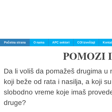
Početna strana
O nama
APC sektori
COI izveštaji
Konta
POMOZI 
Da li voliš da pomažeš drugima u n
koji beže od rata i nasilja, a koji 
slobodno vreme koje imaš provedeš
druge?