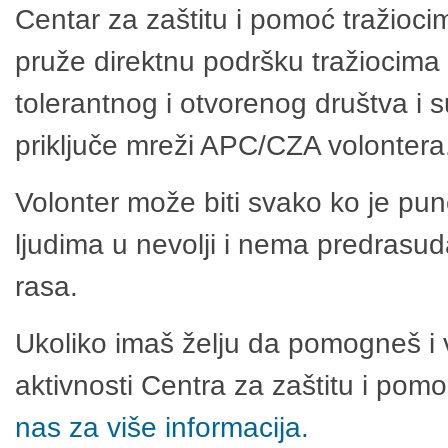
Centar za zaštitu i pomoć tražioci
pruže direktnu podršku tražiocima 
tolerantnog i otvorenog društva i 
priključe mreži APC/CZA volontera
Volonter može biti svako ko je pu
ljudima u nevolji i nema predrasuda
rasa.
Ukoliko imaš želju da pomogneš i 
aktivnosti Centra za zaštitu i po
nas za više informacija.