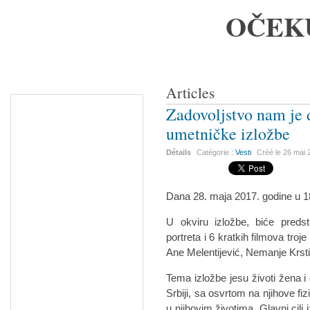
OČEK
Articles
Zadovoljstvo nam je 
umetničke izložbe
Détails
Catégorie :
Vesti
Créé le
26 mai 
Dana 28. maja 2017. godine u 
U okviru izložbe, biće predst
portreta i 6 kratkih filmova tro
Ane Melentijević, Nemanje Krsti
Tema izložbe jesu životi žena i 
Srbiji, sa osvrtom na njihove fiz
u njihovim životima. Glavni cilj 