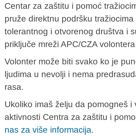
Centar za zaštitu i pomoć tražioci
pruže direktnu podršku tražiocima 
tolerantnog i otvorenog društva i 
priključe mreži APC/CZA volontera
Volonter može biti svako ko je pu
ljudima u nevolji i nema predrasuda
rasa.
Ukoliko imaš želju da pomogneš i 
aktivnosti Centra za zaštitu i po
nas za više informacija.