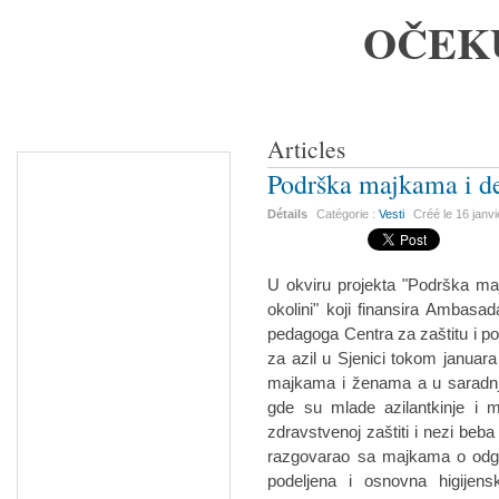
OČEK
Articles
Podrška majkama i dec
Détails
Catégorie :
Vesti
Créé le
16 janv
U okviru projekta "Podrška ma
okolini" koji finansira Ambasad
pedagoga Centra za zaštitu i p
za azil u Sjenici tokom januara
majkama i ženama a u saradnji
gde su mlade azilantkinje i m
zdravstvenoj zaštiti i nezi beba
razgovarao sa majkama o odgoju
podeljena i osnovna higijens