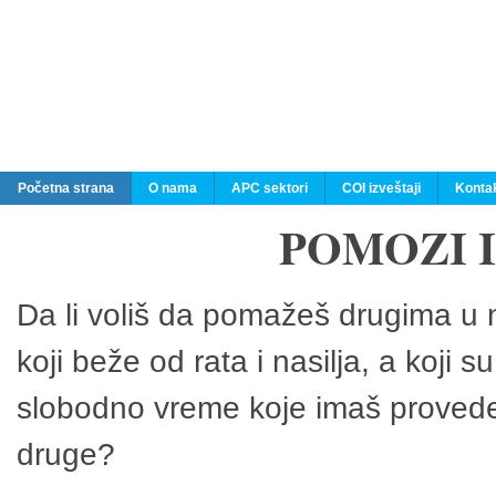
Početna strana
O nama
APC sektori
COI izveštaji
Konta
POMOZI 
Da li voliš da pomažeš drugima u n
koji beže od rata i nasilja, a koji 
slobodno vreme koje imaš provedeš
druge?