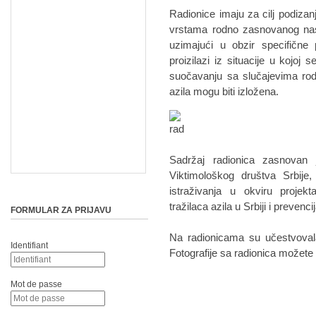
Radionice imaju za cilj podizanj
vrstama rodno zasnovanog nasi
uzimajući u obzir specifične 
proizilazi iz situacije u kojo
suočavanju sa slučajevima rod
azila mogu biti izložena.
Sadržaj radionica zasnovan 
Viktimološkog društva Srbije
istraživanja u okviru projek
tražilaca azila u Srbiji i preven
FORMULAR ZA PRIJAVU
Na radionicama su učestvovala
Identifiant
Fotografije sa radionica možete
Mot de passe