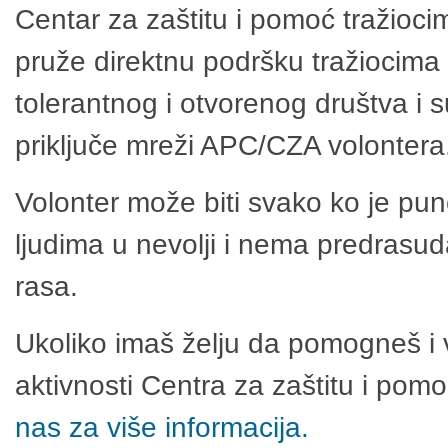
Centar za zaštitu i pomoć tražioci
pruže direktnu podršku tražiocima 
tolerantnog i otvorenog društva i 
priključe mreži APC/CZA volontera
Volonter može biti svako ko je pu
ljudima u nevolji i nema predrasuda
rasa.
Ukoliko imaš želju da pomogneš i 
aktivnosti Centra za zaštitu i po
nas za više informacija.