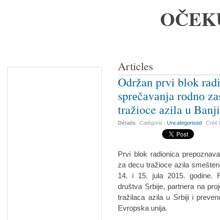
OČEK
Articles
Održan prvi blok rаd
sprеčаvаnja rоdnо zа
tražioce аzila u Banj
Détails
Catégorie :
Uncategorised
Créé 
Prvi blok radionica prepoznav
za decu tražioce azila smeštene
14. i 15. jula 2015. godine. 
društva Srbije, partnera na pro
tražilaca azila u Srbiji i preve
Evropska unija.