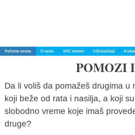
Početna strana
O nama
APC sektori
COI izveštaji
Konta
POMOZI 
Da li voliš da pomažeš drugima u n
koji beže od rata i nasilja, a koji 
slobodno vreme koje imaš provedeš
druge?