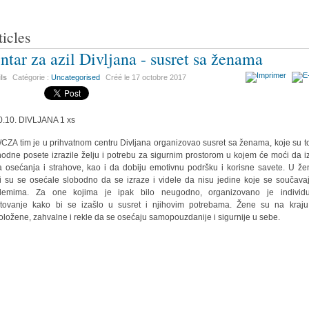
ticles
ntar za azil Divljana - susret sa ženama
ils
Catégorie :
Uncategorised
Créé le
17 octobre 2017
CZA tim je u prihvatnom centru Divljana organizovao susret sa ženama, koje su 
hodne posete izrazile želju i potrebu za sigurnim prostorom u kojem će moći da i
a osećanja i strahove, kao i da dobiju emotivnu podršku i korisne savete. U že
i su se osećale slobodno da se izraze i videle da nisu jedine koje se součava
blemima. Za one kojima je ipak bilo neugodno, organizovano je individu
tovanje kako bi se izašlo u susret i njihovim potrebama. Žene su na kraju
oložene, zahvalne i rekle da se osećaju samopouzdanije i sigurnije u sebe.