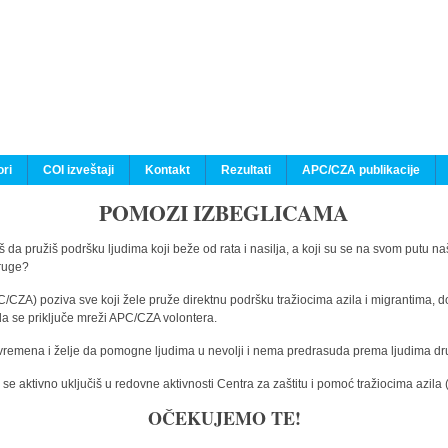
ri
COI izveštaji
Kontakt
Rezultati
APC/CZA publikacije
POMOZI IZBEGLICAMA
 da pružiš podršku ljudima koji beže od rata i nasilja, a koji su se na svom putu na
druge?
C/CZA) poziva sve koji žele pruže direktnu podršku tražiocima azila i migrantima, d
da se priključe mreži APC/CZA volontera.
vremena i želje da pomogne ljudima u nevolji i nema predrasuda prema ljudima drugi
e aktivno uključiš u redovne aktivnosti Centra za zaštitu i pomoć tražiocima azil
OČEKUJEMO TE!