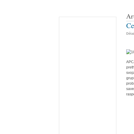
Ar
Ce
Déta
APC/
pret
svoj
grup
pro
save
rasp