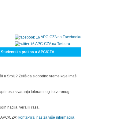
APC-CZA na Facebooku
APC-CZA na Twitteru
Studentska praksa u APC/CZA
šli u Srbiji? Želiš da slobodno vreme koje imaš
oprinesu stvaranju tolerantnog i otvorenog
h nacija, vera ili rasa.
a (APC/CZA)
kontaktiraj nas za više informacija.