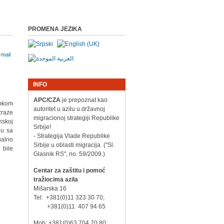
PROMENA JEZIKA
INFO
APC/CZA
je prepoznat kao
tokom
autoritet u azilu u državnoj
zraze
migracionoj strategiji Republike
nskoj
Srbije!
ju sa
- Strategija Vlade Republike
alno
Srbije u oblasti migracija ("Sl.
 bile
Glasnik RS", no. 59/2009.)
Centar za zaštitu i pomoć
tražiocima azila
Mišarska 16
Tel: +381(0)11 323 30 70;
+381(0)11 407 94 65
Mob: +381(0)63 704 70 80;