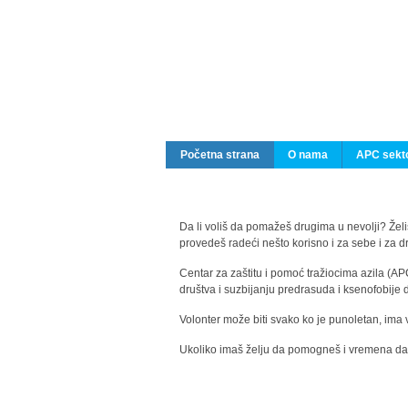
Početna strana
O nama
APC sekto
Da li voliš da pomažeš drugima u nevolji? Želiš
provedeš radeći nešto korisno i za sebe i za 
Centar za zaštitu i pomoć tražiocima azila (AP
društva i suzbijanju predrasuda i ksenofobije 
Volonter može biti svako ko je punoletan, ima 
Ukoliko imaš želju da pomogneš i vremena da s