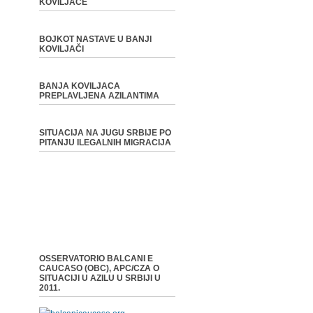
KOVILJAČE
BOJKOT NASTAVE U BANJI
KOVILJAČI
BANJA KOVILJACA
PREPLAVLJENA AZILANTIMA
SITUACIJA NA JUGU SRBIJE PO
PITANJU ILEGALNIH MIGRACIJA
OSSERVATORIO BALCANI E
CAUCASO (OBC), APC/CZA O
SITUACIJI U AZILU U SRBIJI U
2011.