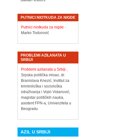
Balkan visitors
PUTNICI NIOTKUDA ZA NIGDE
Putnici niotkuda za nigde
-
Marko Todorović
PROBLEMI AZILANATA U
SRBIJI
Problemi azilanata u Srbiji
,
Srpska politička misao, dr.
Branislava Knezić, Institut za
kriminiloška i sociološka
istraživanja i Vojin Vidanović,
magistar političkih nauka,
asistent FPN-a, Univerziteta u
Beogradu
AZIL U SRBIJI