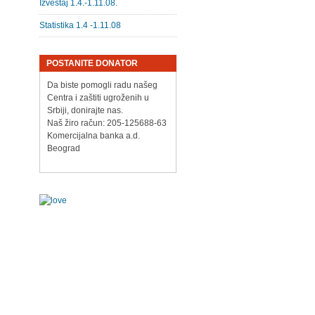
Izveštaj 1.4.-1.11.08.
Statistika 1.4 -1.11.08
POSTANITE DONATOR
Da biste pomogli radu našeg
Centra i zaštiti ugroženih u
Srbiji, donirajte nas.
Naš žiro račun: 205-125688-63
Komercijalna banka a.d.
Beograd