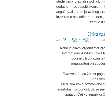
studentima pravnih i politički
dodatnom osposobljavanju i kv
angažovati na polju azilnog p
kroz rad u nevladinom sektoru, 
zemlje u r
Otkazan
Kako je glavni organizator pr
International Asylum Law M
godine biti otkazan iz
organizatori bili suoč
Ova vest će na žalost pogod
već uveli
Medjutim kako nezvanično s
teoretska mogućnost, da se mno
puta u Češkoj republici.