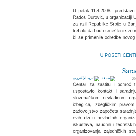
U petak 11.4.2008., predstavni
Radoš Đurović, u organizaciji 
za azil Republike Srbije u Ban
trebalo da budu smešteni svi oni k
bi se primenile odredbe novog
Sara
Centar za zaštitu i pomoć tr
uspostavio kontakt i saradn
slovenačkom nevladinom orga
izbeglica, izbegličkim pravom
zadovoljstvo započeta saradnj
ovih dveju nevladinih organiz
iskustava, naučnih i teoretskih
organizovanja zajedničkih s