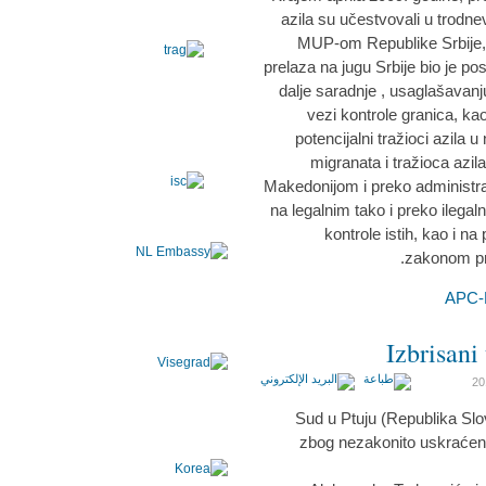
azila su učestvovali u trodne
MUP-om Republike Srbije, 
prelaza na jugu Srbije bio je po
dalje saradnje , usaglašavanj
vezi kontrole granica, kao
potencijalni tražioci azila u
migranata i tražioca azil
Makedonijom i preko administr
na legalnim tako i preko ilegal
kontrole istih, kao i n
zakonom pr
Izbrisani
Sud u Ptuju (Republika Slo
zbog nezakonito uskraćene