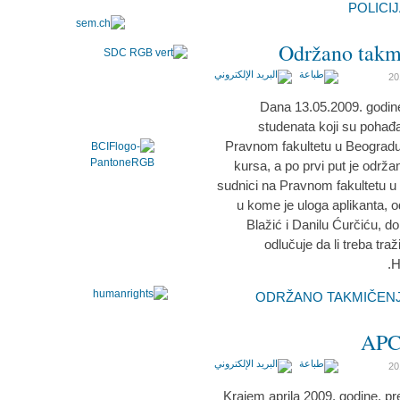
Održano takmi
Dana 13.05.2009. godin
studenata koji su pohađ
Pravnom fakultetu u Beogradu
kursa, a po prvi put je održa
sudnici na Pravnom fakultetu u B
u kome je uloga aplikanta, o
Blažić i Danilu Ćurčiću, d
odlučuje da li treba tra
H
APC
Krajem aprila 2009. godine, pr