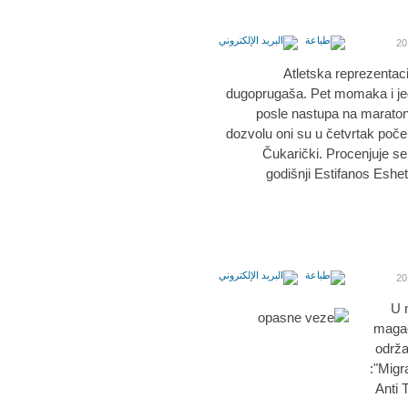
Atletska reprezentac
dugoprugaša. Pet momaka i jedna
posle nastupa na maratonu
dozvolu oni su u četvrtak počel
Čukarički. Procenjuje se 
godišnji Estifanos Eshe
U 
magac
održa
:"Migra
Anti 