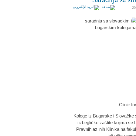
Clinic f
Kolege iz Bugarske i Slovačke s
i izbegličke zaštite kojima se 
Pravnih azilnih Klinika na fa
još više unapre