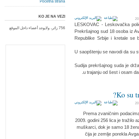
Početna strana
KO JE NA VEZI
LESKOVAC - Leskovačka policija
756 زائر، ولايوجد أعضاء داخل الموقع
Prekršajnog sud 18 osoba iz Avg
Republike Srbije i kretale se b
U saopštenju se navodi da su sv
Sudija prekršajnog suda je drž
u trajanju od šest i osam dan
Ko su tr
Prema zvaničnim podacima C
2009. godini 256 lica je tražilo a
muškarci, dok je samo 18 žena t
čija je zemlje porekla Avgan