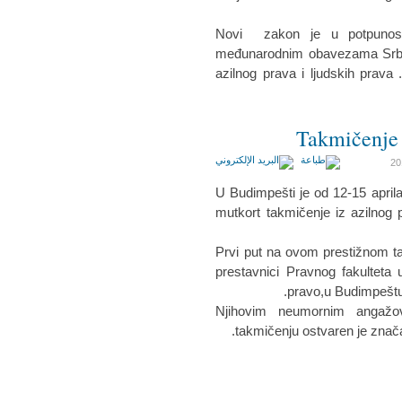
Novi zakon je u potpunost
međunarodnim obavezama Srbije
azilnog prava i ljudskih prava
Takmičenje 
U Budimpešti je od 12-15 apri
mutkort takmičenje iz azilnog 
Prvi put na ovom prestižnom tak
prestavnici Pravnog fakulteta
pravo,u Budimpeštu
Njihovim neumornim angaž
takmičenju ostvaren je znača