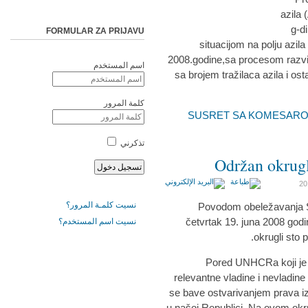
azila
g-d
FORMULAR ZA PRIJAVU
situacijom na polju azila
2008.godine,sa procesom razvijan
اسم المستخدم
sa brojem tražilaca azila i os
كلمة المرور
SUSRET SA KOMESAROM ZA LJ
تذكرني
Održan okrugl
نسيت كلمـة المرور؟
Povodom obeležavanja Sv
četvrtak 19. juna 2008 god
نسيت اسم المستخدم؟
okrugli sto 
Pored UNHCRa koji je b
relevantne vladine i nevladine
se bave ostvarivanjem prava izbe
u našoj Republici. Na ovom okr