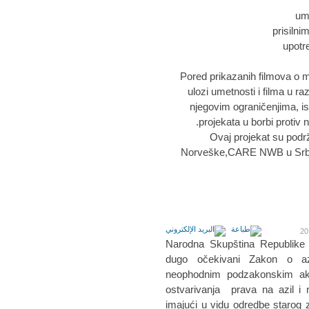
um
prisilni
upotre
Pored prikazanih filmova o m
ulozi umetnosti i filma u ra
njegovim ograničenjima, is
projekata u borbi protiv 
Ovaj projekat su podrž
Norveške,CARE NWB u Srbiji,
Narodna Skupština Republike S
dugo očekivani Zakon o az
neophodnim podzakonskim a
ostvarivanja prava na azil i n
imajući u vidu odredbe starog 