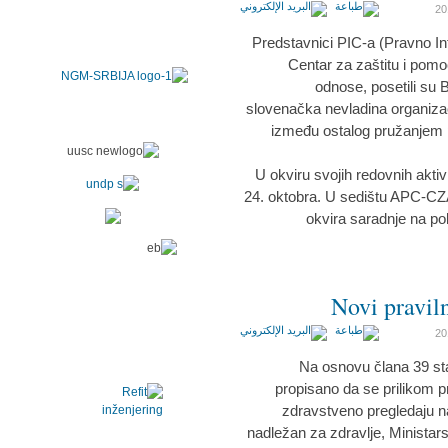
Predstavnici PIC-a (Pravno In
Centar za zaštitu i pomo
odnose, posetili su 
slovenačka nevladina organizaci
između ostalog pružanjem p
U okviru svojih redovnih akti
24. oktobra. U sedištu APC-CZA-
okvira saradnje na polju
Novi pravil
Na osnovu člana 39 sta
propisano da se prilikom pr
zdravstveno pregledaju na
nadležan za zdravlje, Ministars