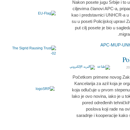
Nakon posete jugu Srbije i to 
ciljevima članovi APC-a, prip
kao i predstavnici UNHCR-a u 
su u poseti Policijskoj upravi 
put cilj posete je bio u sagle
migra
Po
Početkom primene novog Zakona
Kancelarija za azil koja je or
koja odlučuje u prvom stepenu o
Iako je ovo novina, iako je u to
pored određenih tehničkih
poslova koji rade na o
saradnje i kooperacije kako