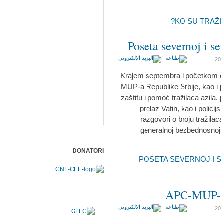
Poseta severnoj i s
Krajem septembra i početkom 
MUP-a Republike Srbije, kao i 
zaštitu i pomoć tražilaca azila,
prelaz Vatin, kao i polici
razgovori o broju tražila
generalnoj bezbednosnoj s
DONATORI
POSETA SEVERNOJ I SEVER.
APC-MUP-UN