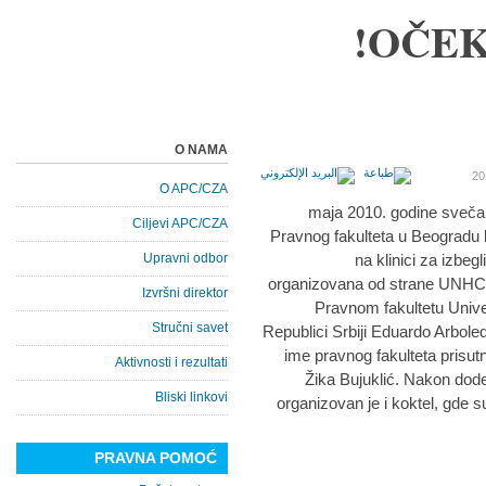
OČEK
O NAMA
O APC/CZA
24. maja 2010. godine sve
Ciljevi APC/CZA
Pravnog fakulteta u Beogradu k
Upravni odbor
na klinici za izbeg
organizovana od strane UNHCR-
Izvršni direktor
Pravnom fakultetu Univ
Stručni savet
Republici Srbiji Eduardo Arbole
ime pravnog fakulteta prisut
Aktivnosti i rezultati
Žika Bujuklić. Nakon dode
Bliski linkovi
organizovan je i koktel, gde su
PRAVNA POMOĆ