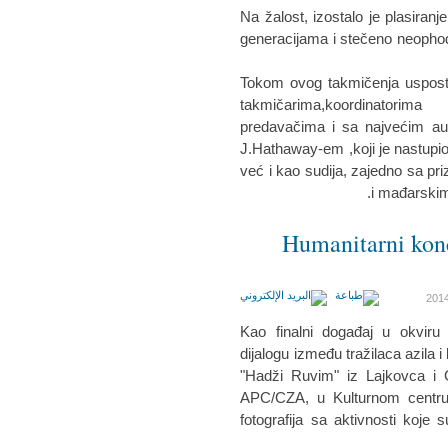
Na žalost, izostalo je plasiranje
generacijama i stečeno neopho
Tokom ovog takmičenja uspostavl
takmičarima,koordinatori
predavačima i sa najvećim aut
J.Hathaway-em ,koji je nastup
već i kao sudija, zajedno sa pr
i mađarski
Humanitarni kon
Kao finalni događaj u okviru
dijalogu između tražilaca azila i 
"Hadži Ruvim" iz Lajkovca i C
APC/CZA, u Kulturnom centru
fotografija sa aktivnosti koje 