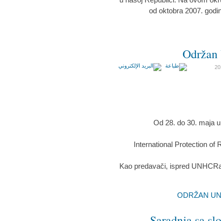
od oktobra 2007. godi
Održan
Od 28. do 30. maja u S
"International Protection o
Kao predavači, ispred UNHCRa, g
Saradnja sa s