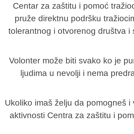
Centar za zaštitu i pomoć tražio
pruže direktnu podršku tražioci
tolerantnog i otvorenog društva i
Volonter može biti svako ko je p
ljudima u nevolji i nema predr
Ukoliko imaš želju da pomogneš i 
aktivnosti Centra za zaštitu i p