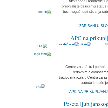
Aleksandru Todoroviću je 
prebivalište dajući mu status
bez mogućnosti sticanja radn
APC na prikuplj
Centar za zaštitu i pomoć 
redovnim aktivnostima
tražiocima azila u Centru za azi
odeće i obuće je
Poseta ljubljansko