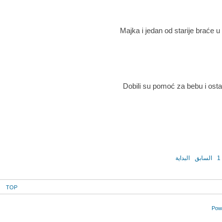
Majka i jedan od starije braće 
Dobili su pomoć za bebu i ostal
1
السابق
البداية
TOP
Powe