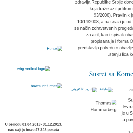
zdravlja Republike Srbije done
koja traže azil prilikom
93/2008). Pravilnik 
10/14/2008, a na snazi je od
se način zdravstvenih pregleda 
za azil, kao i spisak ob
propisana je i forma Ob
predstavlja potvrdu o obav
stanju lica k
Susret sa Kome
Su
Evro
je u 
a pov
U periodu 01.04.2013- 31.12.2013.
nas sajt je imao 47 348 poseta
Pr