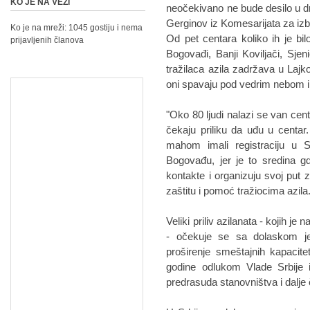
KO JE NA VEZI
neočekivano ne bude desilo u dr
Gerginov iz Komesarijata za izbe
Ko je na mreži: 1045 gostiju i nema
Od pet centara koliko ih je bil
prijavljenih članova
Bogovađi, Banji Koviljači, Sjeni
tražilaca azila zadržava u Lajk
oni spavaju pod vedrim nebom i
"Oko 80 ljudi nalazi se van cent
čekaju priliku da uđu u centar.
mahom imali registraciju u Sj
Bogovađu, jer je to sredina 
kontakte i organizuju svoj put 
zaštitu i pomoć tražiocima azila
Veliki priliv azilanata - kojih je 
- očekuje se sa dolaskom jes
proširenje smeštajnih kapacit
godine odlukom Vlade Srbije 
predrasuda stanovništva i dalje 