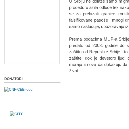
U Srbiju ne dolaze samo migrant
proceduru azila odluče tek nakon š
se za prelazak granice koriste
falsifikovane pasoše i mnogi dru
samo naslućuje, upozoravaju iz
Prema podacima MUP-a Srbije, 
predato od 2008. godine do s
zaštitu od Republike Srbije i to
zaštite, dok je devetoro ljudi 
moraju iznova da dokazuju da i
život.
DONATORI