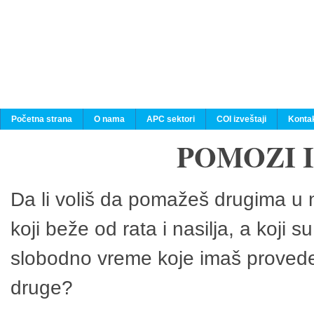
Početna strana
O nama
APC sektori
COI izveštaji
Konta
POMOZI 
Da li voliš da pomažeš drugima u n
koji beže od rata i nasilja, a koji 
slobodno vreme koje imaš provedeš
druge?