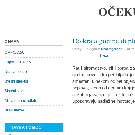
OČEK
Do kraja godine duplo
O NAMA
Detalji
Kategorija:
Uncategorised
Datum 
O APC/CZA
Twitter
Ciljevi APC/CZA
Rat i siromaštvo, ali i borba z
Upravni odbor
godine doveli oko pet hiljada ljudi
smešteni u nekom od pet objeka
Izvršni direktor
poplava, jedan od centara koji je
Stručni savet
a zabrinjavajuće je to što će d
Aktivnosti i rezultati
upozoravaju nadležne institucije
Bliski linkovi
PRAVNA POMOĆ