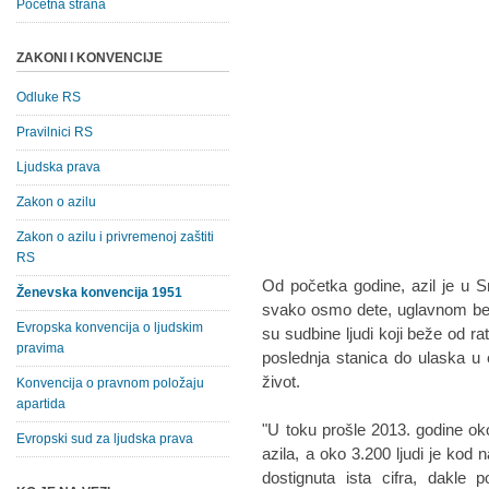
Početna strana
ZAKONI I KONVENCIJE
Odluke RS
Pravilnici RS
Ljudska prava
Zakon o azilu
Zakon o azilu i privremenoj zaštiti
RS
Od početka godine, azil je u Srbi
Ženevska konvencija 1951
svako osmo dete, uglavnom bez p
Evropska konvencija o ljudskim
su sudbine ljudi koji beže od ra
pravima
poslednja stanica do ulaska u 
život.
Konvencija o pravnom položaju
apartida
"U toku prošle 2013. godine oko 
Evropski sud za ljudska prava
azila, a oko 3.200 ljudi je kod
dostignuta ista cifra, dakle 