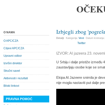
OČEK
Izbjegli zbog 'pogreš
O NAMA
Detalji
Kategorija:
Vesti
Datum kreiranja
O APC/CZA
Twitter
Ciljevi APC/CZA
IZVOR: Al jazeera 23. novem
Upravni odbor
U Srbiju i dalje pristiže između 
Izvršni direktor
zaustavljaju osobe koje se sm
Stručni savet
Ekipa Al Jazeere snimila je deve
Aktivnosti i rezultati
nije mogla nastaviti put dalje p
Bliski linkovi
PRAVNA POMOĆ