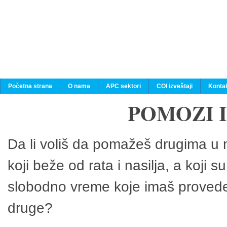
Početna strana
O nama
APC sektori
COI izveštaji
Konta
POMOZI 
Da li voliš da pomažeš drugima u n
koji beže od rata i nasilja, a koji 
slobodno vreme koje imaš provedeš
druge?