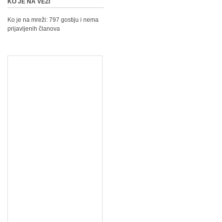
KO JE NA VEZI
Ko je na mreži: 797 gostiju i nema
prijavljenih članova