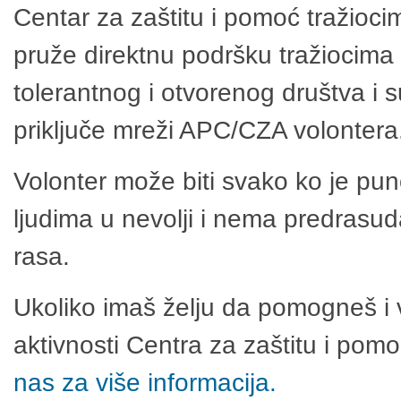
Centar za zaštitu i pomoć tražioci
pruže direktnu podršku tražiocima 
tolerantnog i otvorenog društva i 
priključe mreži APC/CZA volontera
Volonter može biti svako ko je pu
ljudima u nevolji i nema predrasuda
rasa.
Ukoliko imaš želju da pomogneš i 
aktivnosti Centra za zaštitu i po
nas za više informacija.