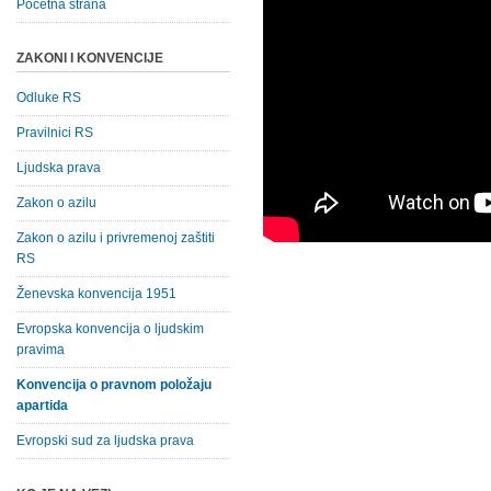
Početna strana
ZAKONI I KONVENCIJE
Odluke RS
Pravilnici RS
Ljudska prava
Zakon o azilu
Zakon o azilu i privremenoj zaštiti
RS
Ženevska konvencija 1951
Evropska konvencija o ljudskim
pravima
Konvencija o pravnom položaju
apartida
Evropski sud za ljudska prava