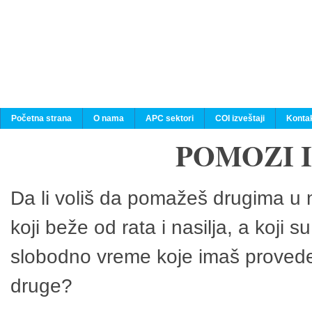
Početna strana
O nama
APC sektori
COI izveštaji
Konta
POMOZI 
Da li voliš da pomažeš drugima u n
koji beže od rata i nasilja, a koji 
slobodno vreme koje imaš provedeš
druge?