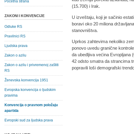
Početna strana
(15.700) i Irak.
ZAKONI I KONVENCIJE
U izveštaju, koji je sačinio esta
boravi oko 20 miliona državljana
Odluke RS
stanovništva.
Pravilnici RS
Uprkos zahtevima nekoliko zema
Ljudska prava
ponovo uvedu granične kontrole
da ubedljiva većina Evropljana (
Zakon o azilu
42 odsto smatra da strancima tr
Zakon o azilu i privremenoj zaštiti
popravili loši demografski trendo
RS
Ženevska konvencija 1951
Evropska konvencija o ljudskim
pravima
Konvencija o pravnom položaju
apartida
Evropski sud za ljudska prava