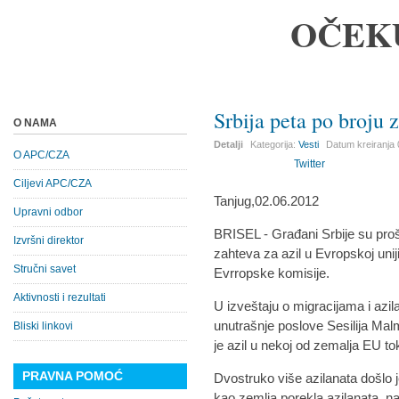
OČEK
Srbija peta po broju 
O NAMA
Detalji
Kategorija:
Vesti
Datum kreiranja
O APC/CZA
Twitter
Ciljevi APC/CZA
Tanjug,02.06.2012
Upravni odbor
BRISEL - Građani Srbije su proš
Izvršni direktor
zahteva za azil u Evropskoj unij
Stručni savet
Evrropske komisije.
Aktivnosti i rezultati
U izveštaju o migracijama i azil
unutrašnje poslove Sesilija Mal
Bliski linkovi
je azil u nekoj od zemalja EU t
PRAVNA POMOĆ
Dvostruko više azilanata došlo 
kao zemlja porekla azilanata, n