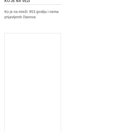
KO JE NA VEZI
Ko je na mreži: 953 gostiju i nema
prijavljenih članova