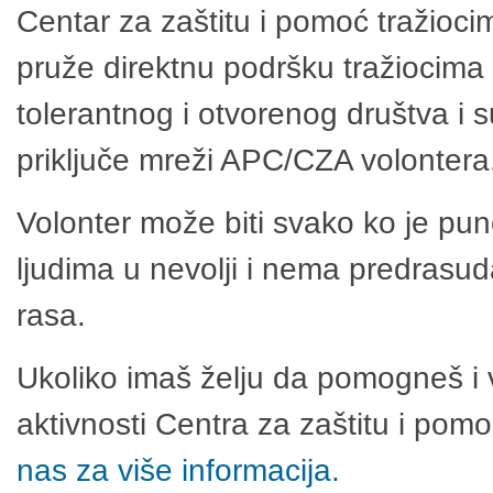
Centar za zaštitu i pomoć tražioci
pruže direktnu podršku tražiocima 
tolerantnog i otvorenog društva i 
priključe mreži APC/CZA volontera
Volonter može biti svako ko je pu
ljudima u nevolji i nema predrasuda
rasa.
Ukoliko imaš želju da pomogneš i 
aktivnosti Centra za zaštitu i po
nas za više informacija.