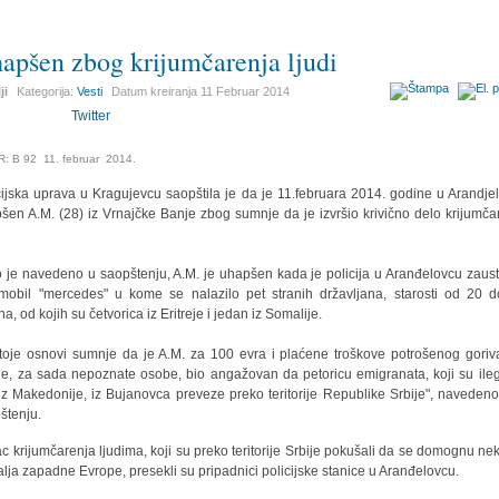
apšen zbog krijumčarenja ljudi
ji
Kategorija:
Vesti
Datum kreiranja
11 Februar 2014
Twitter
: B 92 11. februar 2014.
cijska uprava u Kragujevcu saopštila je da je 11.februara 2014. godine u Arandje
šen A.M. (28) iz Vrnajčke Banje zbog sumnje da je izvršio krivično delo krijumča
.
 je navedeno u saopštenju, A.M. je uhapšen kada je policija u Aranđelovcu zaust
mobil "mercedes" u kome se nalazilo pet stranih državljana, starosti od 20 
a, od kojih su četvorica iz Eritreje i jedan iz Somalije.
toje osnovi sumnje da je A.M. za 100 evra i plaćene troškove potrošenog goriv
ne, za sada nepoznate osobe, bio angažovan da petoricu emigranata, koji su ile
 iz Makedonije, iz Bujanovca preveze preko teritorije Republike Srbije", navedeno
štenju.
c krijumčarenja ljudima, koji su preko teritorije Srbije pokušali da se domognu ne
lja zapadne Evrope, presekli su pripadnici policijske stanice u Aranđelovcu.