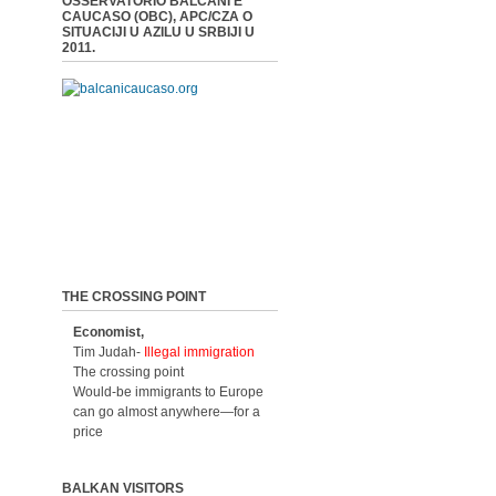
OSSERVATORIO BALCANI E
CAUCASO (OBC), APC/CZA O
SITUACIJI U AZILU U SRBIJI U
2011.
THE CROSSING POINT
Economist,
Tim Judah-
Illegal immigration
The crossing point
Would-be immigrants to Europe
can go almost anywhere—for a
price
BALKAN VISITORS