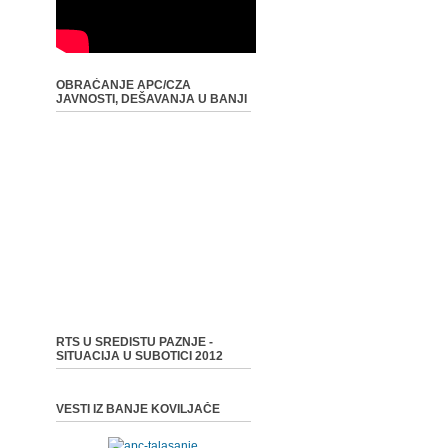
OBRAĆANJE APC/CZA
JAVNOSTI, DEŠAVANJA U BANJI
RTS U SREDISTU PAZNJE -
SITUACIJA U SUBOTICI 2012
VESTI IZ BANJE KOVILJAČE