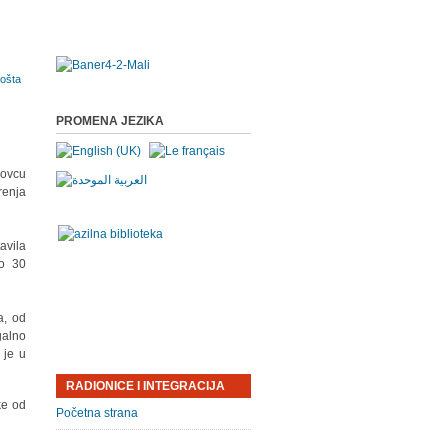
PROMENA JEZIKA
lovcu
renja
avila
do 30
a, od
galno
 je u
RADIONICE I INTEGRACIJA
ke od
Početna strana