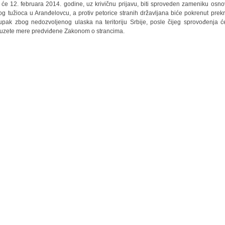
 će 12. februara 2014. godine, uz krivičnu prijavu, biti sproveden zameniku osn
og tužioca u Aranđelovcu, a protiv petorice stranih državljana biće pokrenut prekr
upak zbog nedozvoljenog ulaska na teritoriju Srbije, posle čijeg sprovođenja će
uzete mere predviđene Zakonom o strancima.