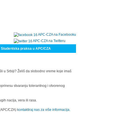
APC-CZA na Facebooku
APC-CZA na Twitteru
Studentska praksa u APC/CZA
šli u Srbiji? Želiš da slobodno vreme koje imaš
oprinesu stvaranju tolerantnog i otvorenog
h nacija, vera ili rasa.
a (APC/CZA)
kontaktiraj nas za više informacija.