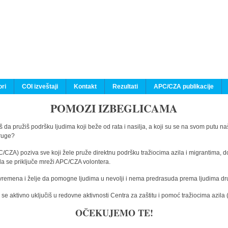
ri
COI izveštaji
Kontakt
Rezultati
APC/CZA publikacije
POMOZI IZBEGLICAMA
 da pružiš podršku ljudima koji beže od rata i nasilja, a koji su se na svom putu na
druge?
C/CZA) poziva sve koji žele pruže direktnu podršku tražiocima azila i migrantima, d
da se priključe mreži APC/CZA volontera.
vremena i želje da pomogne ljudima u nevolji i nema predrasuda prema ljudima drugi
e aktivno uključiš u redovne aktivnosti Centra za zaštitu i pomoć tražiocima azil
OČEKUJEMO TE!