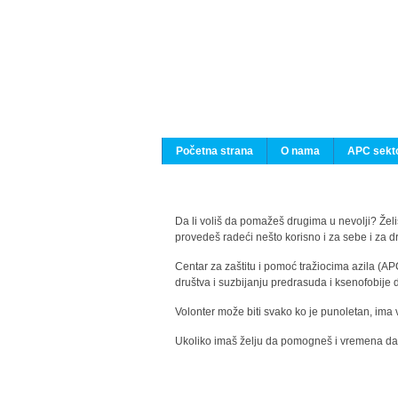
Početna strana
O nama
APC sekto
Da li voliš da pomažeš drugima u nevolji? Želiš
provedeš radeći nešto korisno i za sebe i za 
Centar za zaštitu i pomoć tražiocima azila (AP
društva i suzbijanju predrasuda i ksenofobije 
Volonter može biti svako ko je punoletan, ima 
Ukoliko imaš želju da pomogneš i vremena da s