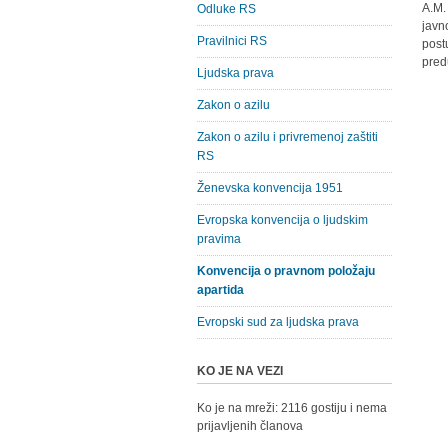
A.M.
Odluke RS
javn
Pravilnici RS
post
pred
Ljudska prava
Zakon o azilu
Zakon o azilu i privremenoj zaštiti
RS
Ženevska konvencija 1951
Evropska konvencija o ljudskim
pravima
Konvencija o pravnom položaju
apartida
Evropski sud za ljudska prava
KO JE NA VEZI
Ko je na mreži: 2116 gostiju i nema
prijavljenih članova