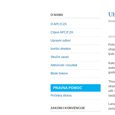
Uh
O NAMA
Detal
O APC/CZA
Ciljevi APC/CZA
IZVOR
Upravni odbor
Poli
Izvršni direktor
uhap
ljudi
Stručni savet
Kako
Aktivnosti i rezultati
auto
godin
Bliski linkovi
"Pos
stra
PRAVNA POMOĆ
ušli
Početna strana
saop
Lana
ZAKONI I KONVENCIJE
zema