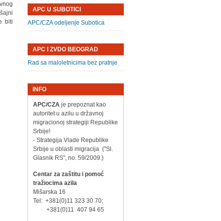
ovnog
APC U SUBOTICI
šajni
 biti
APC/CZA odeljenje Subotica
APC I ZVDO BEOGRAD
Rad sa maloletnicima bez pratnje
INFO
APC/CZA
je prepoznat kao
autoritet u azilu u državnoj
migracionoj strategiji Republike
Srbije!
- Strategija Vlade Republike
Srbije u oblasti migracija ("Sl.
Glasnik RS", no. 59/2009.)
Centar za zaštitu i pomoć
tražiocima azila
Mišarska 16
Tel: +381(0)11 323 30 70;
+381(0)11 407 94 65