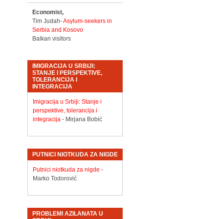
Economist,
Tim Judah-
Asylum-seekers in
Serbia and Kosovo
Balkan visitors
IMIGRACIJA U SRBIJI:
STANJE I PERSPEKTIVE,
TOLERANCIJA I
INTEGRACIJA
Imigracija u Srbiji: Stanje i
perspektive, tolerancija i
integracija
- Mirjana Bobić
PUTNICI NIOTKUDA ZA NIGDE
Putnici niotkuda za nigde
-
Marko Todorović
PROBLEMI AZILANATA U