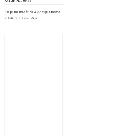
KO JE NA VEZI
Ko je na mreži: 904 gostiju i nema
prijavljenih članova