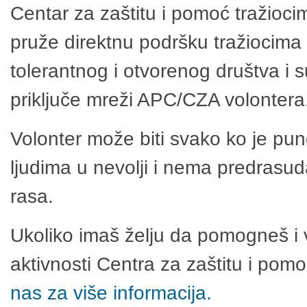
Centar za zaštitu i pomoć tražioci
pruže direktnu podršku tražiocima 
tolerantnog i otvorenog društva i 
priključe mreži APC/CZA volontera
Volonter može biti svako ko je pu
ljudima u nevolji i nema predrasuda
rasa.
Ukoliko imaš želju da pomogneš i 
aktivnosti Centra za zaštitu i po
nas za više informacija.