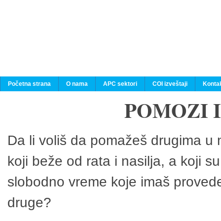
Početna strana
O nama
APC sektori
COI izveštaji
Konta
POMOZI 
Da li voliš da pomažeš drugima u n
koji beže od rata i nasilja, a koji 
slobodno vreme koje imaš provedeš
druge?