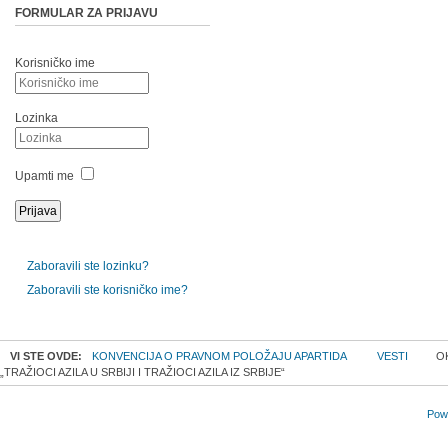
FORMULAR ZA PRIJAVU
Korisničko ime
Lozinka
Upamti me
Zaboravili ste lozinku?
Zaboravili ste korisničko ime?
VI STE OVDE:
KONVENCIJA O PRAVNOM POLOŽAJU APARTIDA
VESTI
OK
„TRAŽIOCI AZILA U SRBIJI I TRAŽIOCI AZILA IZ SRBIJE“
Powe