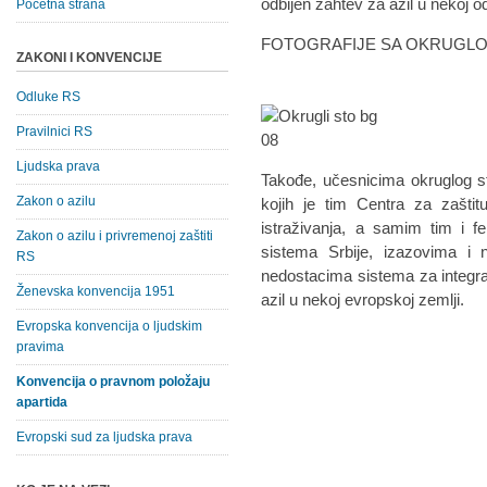
odbijen zahtev za azil u nekoj 
Početna strana
FOTOGRAFIJE SA OKRUGLO
ZAKONI I KONVENCIJE
Odluke RS
Pravilnici RS
Ljudska prava
Takođe, učesnicima okruglog sto
Zakon o azilu
kojih je tim Centra za zaštit
istraživanja, a samim tim i f
Zakon o azilu i privremenoj zaštiti
sistema Srbije, izazovima i n
RS
nedostacima sistema za integraci
Ženevska konvencija 1951
azil u nekoj evropskoj zemlji.
Evropska konvencija o ljudskim
pravima
Konvencija o pravnom položaju
apartida
Evropski sud za ljudska prava