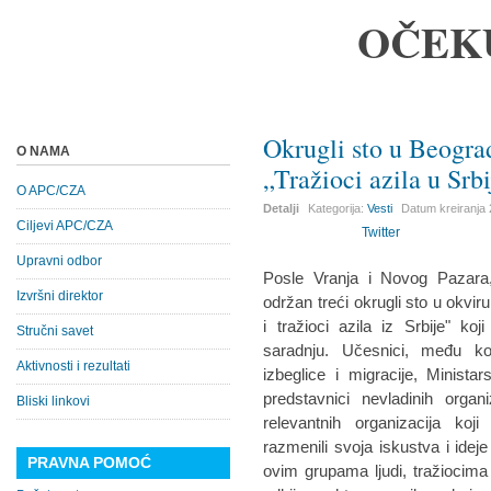
OČEK
Okrugli sto u Beogra
O NAMA
„Tražioci azila u Srbij
O APC/CZA
Detalji
Kategorija:
Vesti
Datum kreiranja
Ciljevi APC/CZA
Twitter
Upravni odbor
Posle Vranja i Novog Pazara
Izvršni direktor
održan treći okrugli sto u okviru
i tražioci azila iz Srbije" ko
Stručni savet
saradnju. Učesnici, među ko
Aktivnosti i rezultati
izbeglice i migracije, Ministar
predstavnici nevladinih organ
Bliski linkovi
relevantnih organizacija ko
razmenili svoja iskustva i ide
PRAVNA POMOĆ
ovim grupama ljudi, tražiocima a