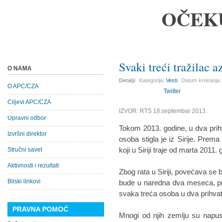
OČEK
Svaki treći tražilac az
O NAMA
Detalji
Kategorija:
Vesti
Datum kreiranja
O APC/CZA
Twitter
Ciljevi APC/CZA
IZVOR: RTS 18.septembar 2013.
Upravni odbor
Tokom 2013. godine, u dva prihv
Izvršni direktor
osoba stigla je iz Sirije. Pr
koji u Siriji traje od marta 2011.
Stručni savet
Aktivnosti i rezultati
Zbog rata u Siriji, povećava se br
Bliski linkovi
bude u naredna dva meseca, pr
svaka treća osoba u dva prihvatna 
PRAVNA POMOĆ
Mnogi od njih zemlju su napust