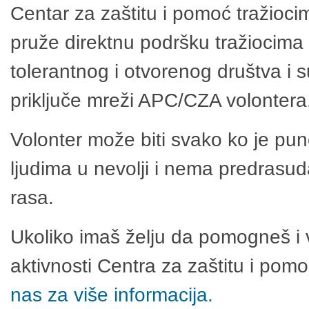
Centar za zaštitu i pomoć tražioci
pruže direktnu podršku tražiocima 
tolerantnog i otvorenog društva i 
priključe mreži APC/CZA volontera
Volonter može biti svako ko je pu
ljudima u nevolji i nema predrasuda
rasa.
Ukoliko imaš želju da pomogneš i 
aktivnosti Centra za zaštitu i po
nas za više informacija.