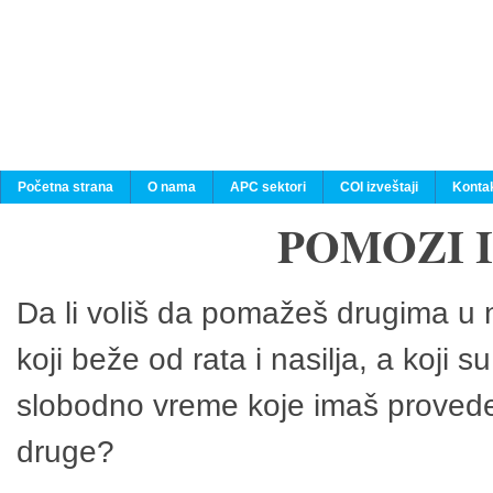
Početna strana
O nama
APC sektori
COI izveštaji
Konta
POMOZI 
Da li voliš da pomažeš drugima u n
koji beže od rata i nasilja, a koji 
slobodno vreme koje imaš provedeš
druge?