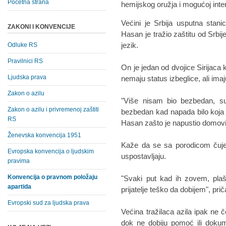
Početna strana
hemijskog oružja i mogućoj interv
Većini je Srbija usputna stan
ZAKONI I KONVENCIJE
Hasan je tražio zaštitu od Srbije
jezik.
Odluke RS
Pravilnici RS
On je jedan od dvojice Sirijaca k
Ljudska prava
nemaju status izbeglice, ali imaj
Zakon o azilu
"Više nisam bio bezbedan, su
Zakon o azilu i privremenoj zaštiti
bezbedan kad napada bilo koja 
RS
Hasan zašto je napustio domov
Ženevska konvencija 1951
Kaže da se sa porodicom čuje
Evropska konvencija o ljudskim
uspostavljaju.
pravima
Konvencija o pravnom položaju
"Svaki put kad ih zovem, plaši
apartida
prijatelje teško da dobijem", pri
Evropski sud za ljudska prava
Većina tražilaca azila ipak ne 
dok ne dobiju pomoć ili dokum