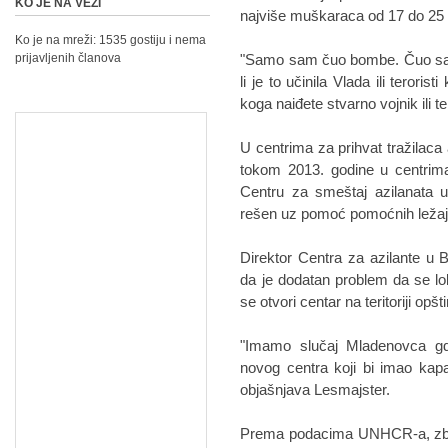
KO JE NA VEZI
najviše muškaraca od 17 do 25 g
Ko je na mreži: 1535 gostiju i nema
prijavljenih članova
"Samo sam čuo bombe. Čuo sam i 
li je to učinila Vlada ili teroris
koga naiđete stvarno vojnik ili te
U centrima za prihvat tražilaca 
tokom 2013. godine u centrima
Centru za smeštaj azilanata u
rešen uz pomoć pomoćnih ležaj
Direktor Centra za azilante u B
da je dodatan problem da se lok
se otvori centar na teritoriji opš
"Imamo slučaj Mladenovca gde
novog centra koji bi imao kap
objašnjava Lesmajster.
Prema podacima UNHCR-a, zbog 