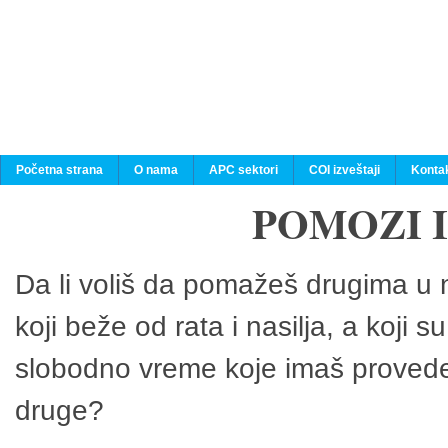
Početna strana
O nama
APC sektori
COI izveštaji
Konta
POMOZI 
Da li voliš da pomažeš drugima u n
koji beže od rata i nasilja, a koji 
slobodno vreme koje imaš provedeš
druge?