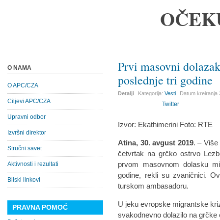
OČEK
Prvi masovni dolazak
O NAMA
poslednje tri godine
O APC/CZA
Detalji
Kategorija:
Vesti
Datum kreiranja
Ciljevi APC/CZA
Twitter
Upravni odbor
Izvor: Ekathimerini Foto: RTE
Izvršni direktor
Atina, 30. avgust 2019
. – Više
Stručni savet
četvrtak na grčko ostrvo Lez
prvom masovnom dolasku migr
Aktivnosti i rezultati
godine, rekli su zvaničnici. O
Bliski linkovi
turskom ambasadoru.
U jeku evropske migrantske krize
PRAVNA POMOĆ
svakodnevno dolazilo na grčke 