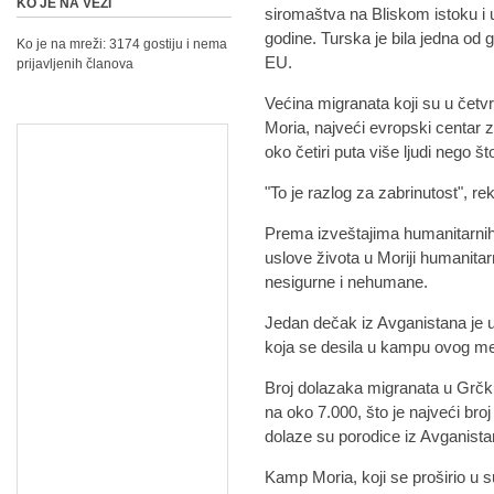
KO JE NA VEZI
siromaštva na Bliskom istoku i u 
godine. Turska je bila jedna od g
Ko je na mreži: 3174 gostiju i nema
EU.
prijavljenih članova
Većina migranata koji su u četv
Moria, najveći evropski centar 
oko četiri puta više ljudi nego š
"To je razlog za zabrinutost", re
Prema izveštajima humanitarnih 
uslove života u Moriji humanitar
nesigurne i nehumane.
Jedan dečak iz Avganistana je u
koja se desila u kampu ovog m
Broj dolazaka migranata u Grč
na oko 7.000, što je najveći broj
dolaze su porodice iz Avganista
Kamp Moria, koji se proširio u s