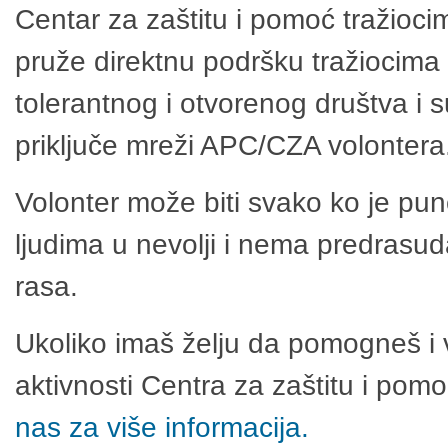
Centar za zaštitu i pomoć tražioci
pruže direktnu podršku tražiocima 
tolerantnog i otvorenog društva i 
priključe mreži APC/CZA volontera
Volonter može biti svako ko je pu
ljudima u nevolji i nema predrasuda
rasa.
Ukoliko imaš želju da pomogneš i 
aktivnosti Centra za zaštitu i po
nas za više informacija.