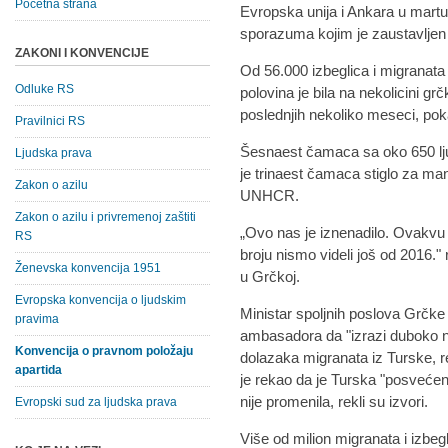
Početna strana
Evropska unija i Ankara u mart
sporazuma kojim je zaustavljen 
ZAKONI I KONVENCIJE
Od 56.000 izbeglica i migranata 
Odluke RS
polovina je bila na nekolicini grč
poslednjih nekoliko meseci, pok
Pravilnici RS
Šesnaest čamaca sa oko 650 ljud
Ljudska prava
je trinaest čamaca stiglo za manj
Zakon o azilu
UNHCR.
Zakon o azilu i privremenoj zaštiti
„Ovo nas je iznenadilo. Ovakvu
RS
broju nismo videli još od 2016.
Ženevska konvencija 1951
u Grčkoj.
Evropska konvencija o ljudskim
Ministar spoljnih poslova Grčk
pravima
ambasadora da "izrazi duboko n
Konvencija o pravnom položaju
dolazaka migranata iz Turske, r
apartida
je rekao da je Turska "posveće
nije promenila, rekli su izvori.
Evropski sud za ljudska prava
Više od milion migranata i izbeg