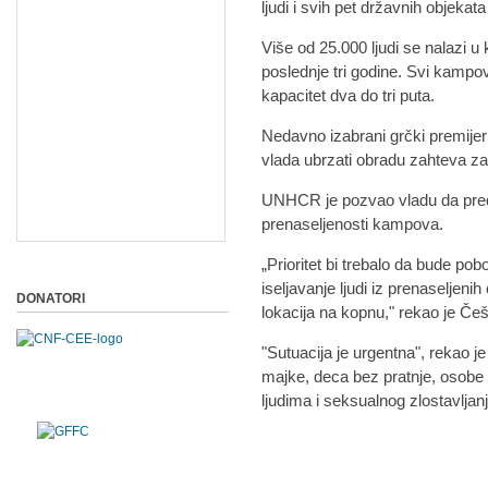
ljudi i svih pet državnih objekat
Više od 25.000 ljudi se nalazi u
poslednje tri godine. Svi kampov
kapacitet dva do tri puta.
Nedavno izabrani grčki premijer 
vlada ubrzati obradu zahteva za a
UNHCR je pozvao vladu da pre
prenaseljenosti kampova.
„Prioritet bi trebalo da bude pob
iseljavanje ljudi iz prenaseljeni
DONATORI
lokacija na kopnu," rekao je Češ
"Sutuacija je urgentna", rekao je
majke, deca bez pratnje, osobe 
ljudima i seksualnog zlostavljanj