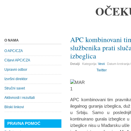
OČEK
APC kombinovani tim 
O NAMA
službenika prati sluč
O APC/CZA
izbeglica
Ciljevi APC/CZA
Detalji
Kategorija:
Vesti
Datum kreiranja
Upravni odbor
Twitter
Izvršni direktor
Stručni savet
Aktivnosti i rezultati
APC kombinovani tim pravnika i
ilegalnog guranja izbeglica, 
Bliski linkovi
u Srbiju. Samo u poslednjih
kontinuirano gurala izbeglice u
PRAVNA POMOĆ
izbeglice nisu u Mađarsku ušle 