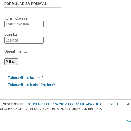
FORMULAR ZA PRIJAVU
Korisničko ime
Lozinka
Upamti me
Zaboravili ste lozinku?
Zaboravili ste korisničko ime?
VI STE OVDE:
KONVENCIJA O PRAVNOM POLOŽAJU APARTIDA
VESTI
AP
SLUŽBENIKA PRATI SLUČAJEVE ILEGALNOG GURANJA IZBEGLICA
Powe