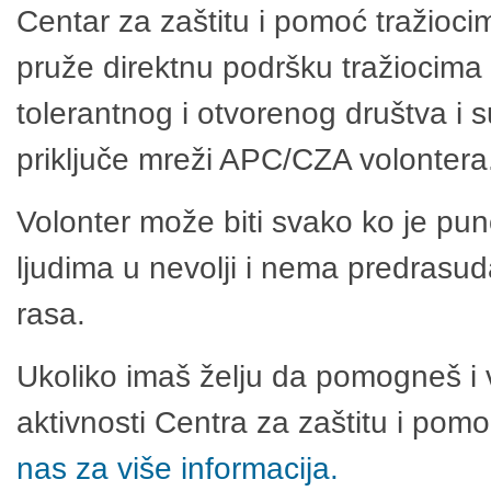
Centar za zaštitu i pomoć tražioci
pruže direktnu podršku tražiocima 
tolerantnog i otvorenog društva i 
priključe mreži APC/CZA volontera
Volonter može biti svako ko je pu
ljudima u nevolji i nema predrasuda
rasa.
Ukoliko imaš želju da pomogneš i 
aktivnosti Centra za zaštitu i po
nas za više informacija.