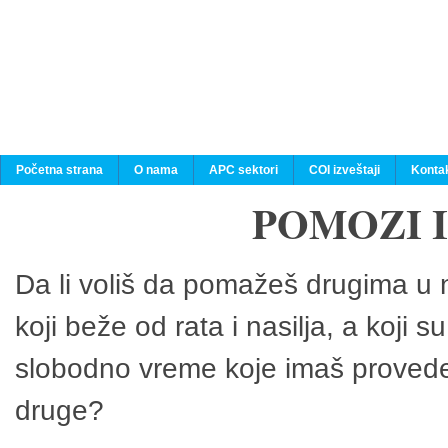
Početna strana
O nama
APC sektori
COI izveštaji
Konta
POMOZI 
Da li voliš da pomažeš drugima u n
koji beže od rata i nasilja, a koji 
slobodno vreme koje imaš provedeš
druge?