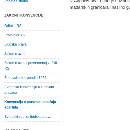
iz Avganistana, ušao je u Mađa
Početna strana
mađarskih graničara i nasilno gu
ZAKONI I KONVENCIJE
Odluke RS
Pravilnici RS
Ljudska prava
Zakon o azilu
Zakon o azilu i privremenoj zaštiti
RS
Ženevska konvencija 1951
Evropska konvencija o ljudskim
pravima
Konvencija o pravnom položaju
apartida
Evropski sud za ljudska prava