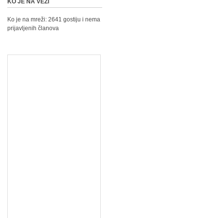
KO JE NA VEZI
Ko je na mreži: 2641 gostiju i nema
prijavljenih članova